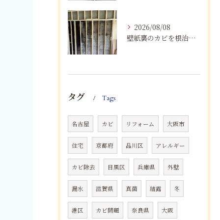
2026/08/08
壁紙裏のカビを根治！下地交換と防カビリフォームの重要性
タグ
Tags
名古屋
カビ
リフォーム
大阪市
住宅
京都府
品川区
アレルギー
カビ除去
目黒区
兵庫県
外壁
漏水
滋賀県
真菌
結露
冬
港区
カビ問題
奈良県
大阪