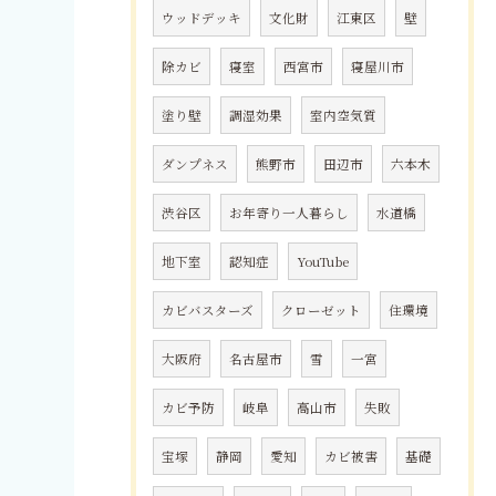
ウッドデッキ
文化財
江東区
壁
除カビ
寝室
西宮市
寝屋川市
塗り壁
調湿効果
室内空気質
ダンプネス
熊野市
田辺市
六本木
渋谷区
お年寄り一人暮らし
水道橋
地下室
認知症
YouTube
カビバスターズ
クローゼット
住環境
大阪府
名古屋市
雪
一宮
カビ予防
岐阜
高山市
失敗
宝塚
静岡
愛知
カビ被害
基礎