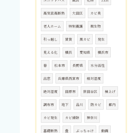
ユニットバス
風呂
花粉
ZEH
高気密高断熱
大田区
カビ臭
老人ホーム
特別養護
微生物
引っ越し
賃貸
黒カビ
発生
見える化
横浜
愛知県
横浜市
春
松本市
長野県
水分活性
出窓
兵庫県西宮市
相対湿度
絶対湿度
田原市
世田谷区
棟上げ
調布市
地下
品川
防カビ
都内
カビ発生
カビ掃除
神奈川
基礎断熱
畳
ぶっちゃけ
動画