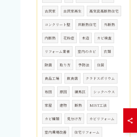
古民家
古民家再生
高気密高断熱住宅
コンクリート壁
床断熱住宅
外断熱
内断熱
花粉症
木造
カビ検査
リフォーム業者
室内のカビ
衣類
除菌
取り方
予防法
住居
食品工場
飲食店
クラドスポリウム
布団
原因
練馬区
シックハウス
家屋
建物
断熱
MIST工法
カビ種類
見分け方
カビリフォーム
室内環境改善
住宅リフォーム