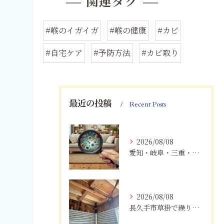
関連タグ
#喉のイガイガ
#喉の健康
#カビ
#自宅ケア
#予防方法
#カビ取り
最近の投稿
Recent Posts
2026/08/08
愛知・岐阜・三重・静岡で真菌（カビ）による健康被害にお悩みの方へ｜室内環境改善とMIST工法®による専門対策
2026/08/08
長久手市草掛で繰り返すカビにお困りの方へ｜原因から解決策まで紹介