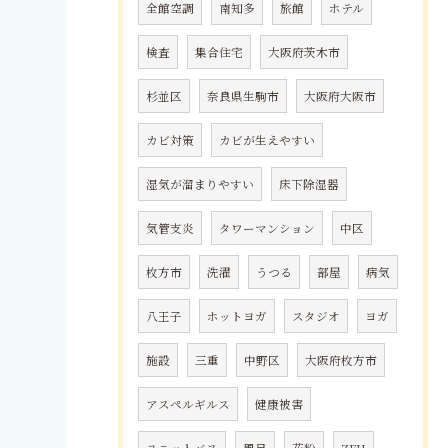
全館空調
南知多
旅館
ホテル
検査
集合住宅
大阪府茨木市
杉並区
奈良県生駒市
大阪府大阪市
カビ対策
カビが生えやすい
湿気が溜まりやすい
床下除湿器
気管支炎
タワーマンション
中区
枚方市
洗濯
うつる
部屋
病気
八王子
ホットヨガ
スタジオ
ヨガ
施設
三重
中野区
大阪府枚方市
アスペルギルス
健康被害