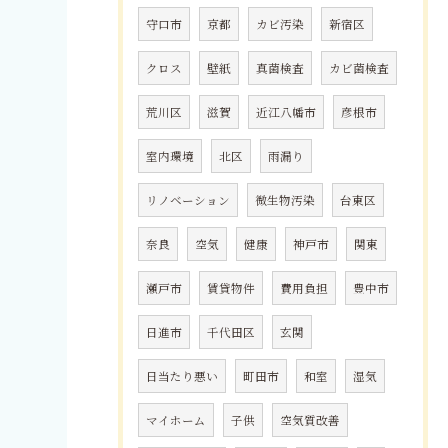
守口市
京都
カビ汚染
新宿区
クロス
壁紙
真菌検査
カビ菌検査
荒川区
滋賀
近江八幡市
彦根市
室内環境
北区
雨漏り
リノベーション
微生物汚染
台東区
奈良
空気
健康
神戸市
関東
瀬戸市
賃貸物件
費用負担
豊中市
日進市
千代田区
玄関
日当たり悪い
町田市
和室
湿気
マイホーム
子供
空気質改善