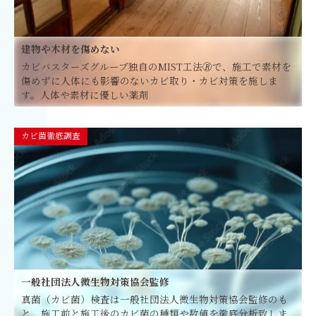
建物や木材を傷めない
カビバスターズグループ独自のMIST工法🄬で、施工で素材を
傷めずに人体にも影響のないカビ取り・カビ対策を施しま
す。人体や素材に優しい薬剤
カビ菌徹底調査
一般社団法人微生物対策協会監修
真菌（カビ菌）検査は一般社団法人微生物対策協会監修のも
と、施工前と施工後のカビ菌の種類や数値を徹底分析致しま