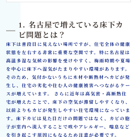
5. 床下カビを見つけるチェックポイント
6. 市販のカビ取りでは床下カビが再発する理由
1. 名古屋で増えている床下カ
7. MIST工法®による床下カビ除去の特徴
ビ問題とは？
8. カビ取リフォーム名古屋が選ばれる理由
床下は普段目に見えない場所ですが、住宅全体の健康
9. 床下カビ対策と同時に行うべきリフォーム工
状態を左右する非常に重要な空間です。特に名古屋は
事
高温多湿な気候の影響を受けやすく、梅雨時期や夏場
を中心に床下へ湿気がたまりやすい環境があります。
10. 名古屋で床下カビに悩んだら早めの相談が重
そのため、気付かないうちに木材や断熱材へカビが発
要
生し、住宅の劣化や住む人の健康被害へつながるケー
床下カビ・住宅カビ対策ならカビ取リフォーム
スが増えています。 さらに近年は高気密・高断熱住
名古屋へ
宅が増えたことで、床下の空気が滞留しやすくなり、
以前よりもカビが発生しやすい住宅環境になっていま
す。床下カビは見た目だけの問題ではなく、カビの胞
子が室内へ流入することで咳やアレルギー、喘息など
を引き起こす原因にもなるため注意が必要です。