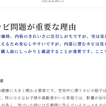
5.専門的なカビ検査の重要性とは
6.カビを見つけた場合の正しい対処法
7.中古住宅購入前に確認すべきリフォームの質
カビ問題が重要な理由
8.カビ対策とリフォームを同時に行うメリット
や価格、内装のきれいさに注目しがちですが、実は見
9.戸建・マンション・ビルで異なるカビリスク
見えるため安心しやすいですが、内部に潜むカビは見
10.中古住宅購入で失敗しないための最終チェックリス
、購入前にしっかりと確認することが重要です。ここ
カビ取り・カビ対策はカビ取リフォーム名古屋/東京
。
影響
の健康に大きく関わる要素です。空気中に漂うカビの胞子
す。特に小さなお子様や高齢者がいる家庭では、影響が出
とが多く、気づいた時には広範囲に及んでいるケースも少