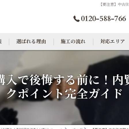
【要注意】中古
0120-588-766
表
選ばれる理由
施工の流れ
対応エリア
カビトラブル相談室
大阪のカビ取り
購入で後悔する前に！内
東京のカビ取り
クポイント完全ガイド
愛知のカビ取り