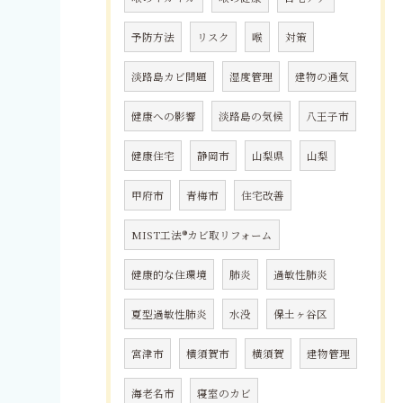
予防方法
リスク
喉
対策
淡路島カビ問題
湿度管理
建物の通気
健康への影響
淡路島の気候
八王子市
健康住宅
静岡市
山梨県
山梨
甲府市
青梅市
住宅改善
MIST工法®カビ取リフォーム
健康的な住環境
肺炎
過敏性肺炎
夏型過敏性肺炎
水没
保土ヶ谷区
宮津市
横須賀市
横須賀
建物管理
海老名市
寝室のカビ