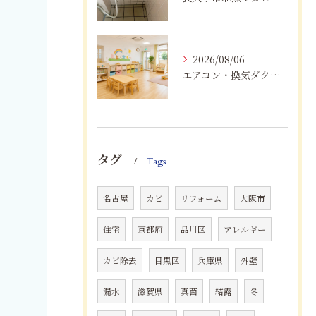
2026/08/06
エアコン・換気ダクトのカビ臭を根本改善する方法
タグ
Tags
名古屋
カビ
リフォーム
大阪市
住宅
京都府
品川区
アレルギー
カビ除去
目黒区
兵庫県
外壁
漏水
滋賀県
真菌
結露
冬