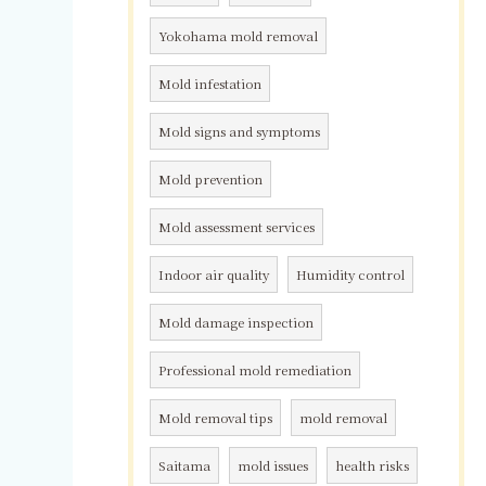
Yokohama mold removal
Mold infestation
Mold signs and symptoms
Mold prevention
Mold assessment services
Indoor air quality
Humidity control
Mold damage inspection
Professional mold remediation
Mold removal tips
mold removal
Saitama
mold issues
health risks