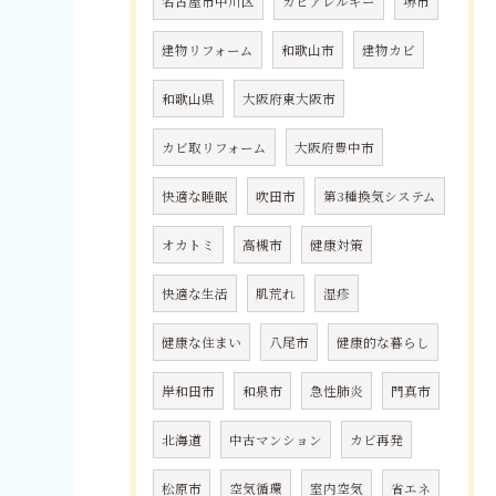
名古屋市中川区
カビアレルギー
堺市
建物リフォーム
和歌山市
建物カビ
和歌山県
大阪府東大阪市
カビ取リフォーム
大阪府豊中市
快適な睡眠
吹田市
第3種換気システム
オカトミ
高槻市
健康対策
快適な生活
肌荒れ
湿疹
健康な住まい
八尾市
健康的な暮らし
岸和田市
和泉市
急性肺炎
門真市
北海道
中古マンション
カビ再発
松原市
空気循環
室内空気
省エネ