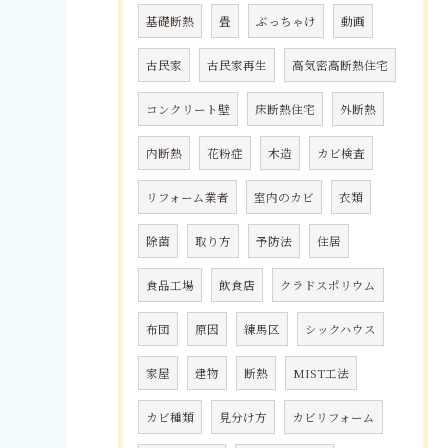
基礎断熱
畳
ぶっちゃけ
動画
古民家
古民家再生
高気密高断熱住宅
コンクリート壁
床断熱住宅
外断熱
内断熱
花粉症
木造
カビ検査
リフォーム業者
室内のカビ
衣類
除菌
取り方
予防法
住居
食品工場
飲食店
クラドスポリウム
布団
原因
練馬区
シックハウス
家屋
建物
断熱
MIST工法
カビ種類
見分け方
カビリフォーム