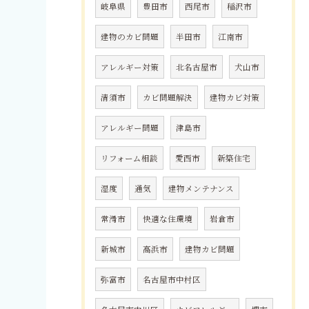
岐阜県
豊田市
西尾市
稲沢市
建物のカビ問題
半田市
江南市
アレルギー対策
北名古屋市
犬山市
清須市
カビ問題解決
建物カビ対策
アレルギー問題
津島市
リフォーム相談
愛西市
新築住宅
湿度
通気
建物メンテナンス
常滑市
快適な住環境
岩倉市
新城市
高浜市
建物カビ問題
弥富市
名古屋市中村区