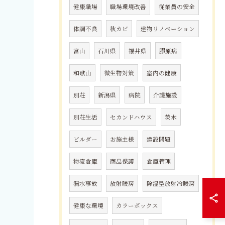
健康職場
職場環境改善
従業員の安全
体調不良
秋カビ
建物リノベーション
富山
石川県
福井県
膠原病
和歌山
微生物対策
室内の健康
別荘
新潟県
病院
介護施設
別荘生活
セカンドハウス
茨木
ビルダー
お施主様
建設問題
物流倉庫
商品保護
倉庫管理
漏水事故
放射暖房
除湿型放射冷暖房
健康な環境
カラーボックス