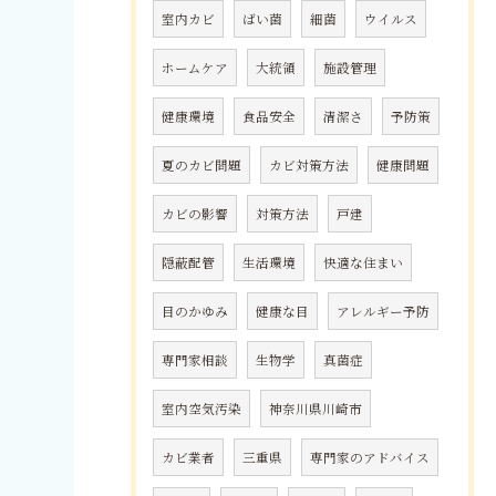
室内カビ
ばい菌
細菌
ウイルス
ホームケア
大統領
施設管理
健康環境
食品安全
清潔さ
予防策
夏のカビ問題
カビ対策方法
健康問題
カビの影響
対策方法
戸建
隠蔽配管
生活環境
快適な住まい
目のかゆみ
健康な目
アレルギー予防
専門家相談
生物学
真菌症
室内空気汚染
神奈川県川崎市
カビ業者
三重県
専門家のアドバイス