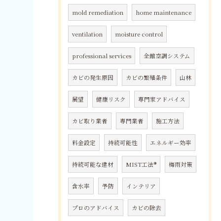
mold remediation
home maintenance
ventilation
moisture control
professional services
全館空調システム
カビの発生原因
カビの繁殖条件
山林
展望
健康リスク
専門家アドバイス
カビ取り業者
専門業者
施工方法
料金設定
持続可能性
エネルギー効率
持続可能な建材
MIST工法®
梅雨対策
含水率
予防
インテリア
プロのアドバイス
カビの除去