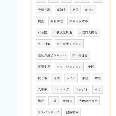
全館空調
南知多
旅館
ホテル
検査
集合住宅
大阪府茨木市
杉並区
奈良県生駒市
大阪府大阪市
カビ対策
カビが生えやすい
湿気が溜まりやすい
床下除湿器
気管支炎
タワーマンション
中区
枚方市
洗濯
うつる
部屋
病気
八王子
ホットヨガ
スタジオ
ヨガ
施設
三重
中野区
大阪府枚方市
アスペルギルス
健康被害