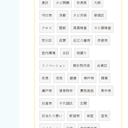
港区
カビ問題
奈良県
大阪
守口市
京都
カビ汚染
新宿区
クロス
壁紙
真菌検査
カビ菌検査
荒川区
滋賀
近江八幡市
彦根市
室内環境
北区
雨漏り
リノベーション
微生物汚染
台東区
奈良
空気
健康
神戸市
関東
瀬戸市
賃貸物件
費用負担
豊中市
日進市
千代田区
玄関
日当たり悪い
町田市
和室
湿気