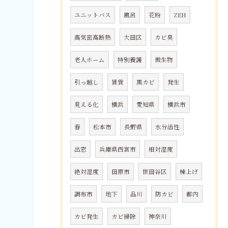
ユニットバス
風呂
花粉
ZEH
高気密高断熱
大田区
カビ臭
老人ホーム
特別養護
微生物
引っ越し
賃貸
黒カビ
発生
見える化
横浜
愛知県
横浜市
春
松本市
長野県
水分活性
出窓
兵庫県西宮市
相対湿度
絶対湿度
田原市
世田谷区
棟上げ
調布市
地下
品川
防カビ
都内
カビ発生
カビ掃除
神奈川