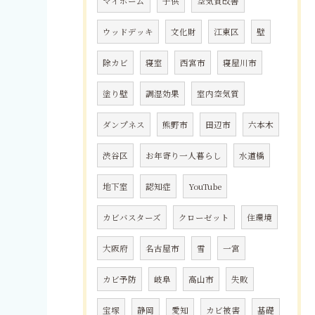
マイホーム
子供
空気質改善
ウッドデッキ
文化財
江東区
壁
除カビ
寝室
西宮市
寝屋川市
塗り壁
調湿効果
室内空気質
ダンプネス
熊野市
田辺市
六本木
渋谷区
お年寄り一人暮らし
水道橋
地下室
認知症
YouTube
カビバスターズ
クローゼット
住環境
大阪府
名古屋市
雪
一宮
カビ予防
岐阜
高山市
失敗
宝塚
静岡
愛知
カビ被害
基礎