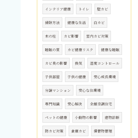
インテリア健康
トイレ
壁カビ
掃除方法
健康な生活
白カビ
木の柱
カビ影響
室内カビ対策
睡眠の質
カビ健康リスク
健康な睡眠
カビ臭の影響
換気
湿度コントロール
子供部屋
子供の健康
安心成長環境
分譲マンション
安心な住環境
専門知識
安心解決
全館空調住宅
ペットの健康
小動物の影響
建物診断
防カビ対策
倉庫カビ
保管物管理