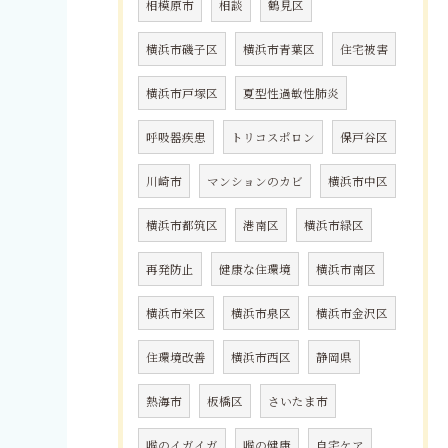
相模原市
相談
鶴見区
横浜市磯子区
横浜市青葉区
住宅被害
横浜市戸塚区
夏型性過敏性肺炎
呼吸器疾患
トリコスポロン
保戸谷区
川崎市
マンションのカビ
横浜市中区
横浜市都筑区
港南区
横浜市緑区
再発防止
健康な住環境
横浜市南区
横浜市栄区
横浜市泉区
横浜市金沢区
住環境改善
横浜市西区
静岡県
熱海市
板橋区
さいたま市
喉のイガイガ
喉の健康
自宅ケア