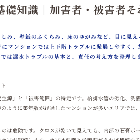
カビ取りとリフォームをワンストップで行うメリット
の基礎知識｜加害者・被害者
根拠に基づくカビ対策｜再発防止まで見据えた施工とは
漏水後のリノベーション・間取り変更という選択肢
のしみ、壁紙のふくらみ、床のゆがみなど、目に見え
 漏水トラブルから解決までの流れ｜見積もりから施工完了ま
特にマンションでは上下階トラブルに発展しやすく、
り・カビ対策はカビバスターズ大阪／カビ取リフォーム名
こでは漏水トラブルの基本と、責任の考え方を整理し
ント
発生源」と「被害範囲」の特定です。給排水管の劣化、洗
屋のように築年数が経過したマンションが多いエリアでは
るのは危険です。クロスが乾いて見えても、内部の石膏ボ