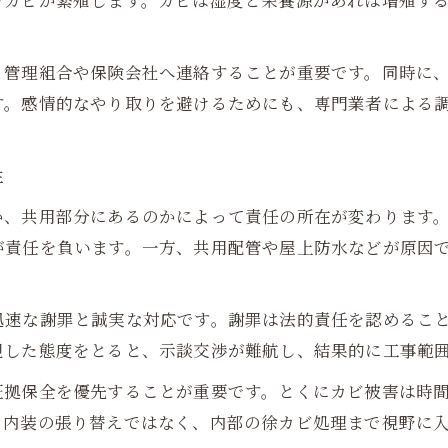
でカビが繁殖します。カビは湿度と栄養源があれば増殖す
、管理組合や保険会社へ連絡することが重要です。同時に
す。感情的なやり取りを避けるためにも、専門業者による
性
か、共用部分にあるのかによって責任の所在が変わります
が責任を負います。一方、共用配管や屋上防水などが原因
迅速な謝罪と誠実な対応です。謝罪は法的責任を認めるこ
視した態度をとると、示談交渉が難航し、結果的に工事範
証拠保全を優先することが重要です。とくにカビ被害は時
る内装の張り替えではなく、内部の徐カビ処理まで視野に