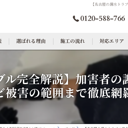
【名古屋の漏水トラ
0120-588-766
表
選ばれる理由
施工の流れ
対応エリア
カビトラブル相談室
大阪のカビ取り
ブル完全解説】加害者の
東京のカビ取り
ビ被害の範囲まで徹底網
愛知のカビ取り