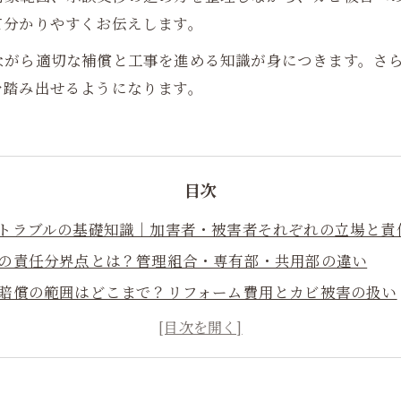
て分かりやすくお伝えします。
ながら適切な補償と工事を進める知識が身につきます。さ
を踏み出せるようになります。
目次
漏水トラブルの基礎知識｜加害者・被害者それぞれの立場と責
漏水の責任分界点とは？管理組合・専有部・共用部の違い
損害賠償の範囲はどこまで？リフォーム費用とカビ被害の扱い
漏水によるカビ被害のリスクと見落としがちな健康被害
示談交渉を円滑に進めるための実務ポイント
名古屋で増える漏水トラブル事例と地域特性