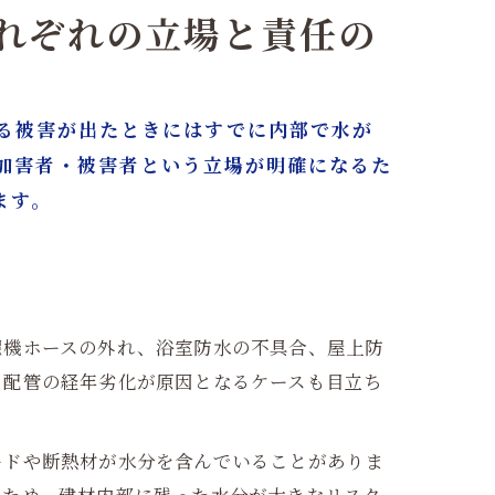
それぞれの立場と責任の
る被害が出たときにはすでに内部で水が
で
加害者・被害者という立場が明確になるた
古屋/東京
ます。
濯機ホースの外れ、浴室防水の不具合、屋上防
、配管の経年劣化が原因となるケースも目立ち
ードや断熱材が水分を含んでいることがありま