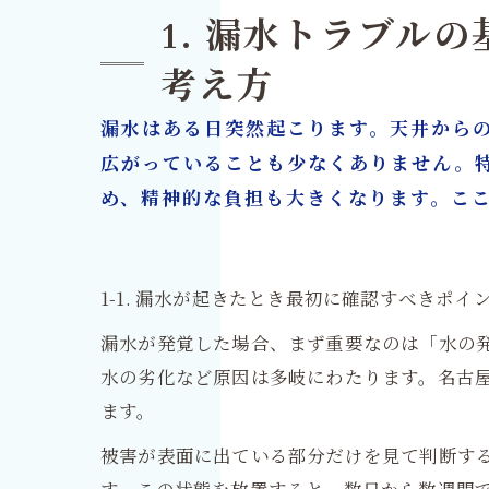
7. 
1. 漏水トラブル
8. 
考え方
9. 
漏水はある日突然起こります。天井から
10.
広がっていることも少なくありません。
カビ取
め、精神的な負担も大きくなります。こ
1-1. 漏水が起きたとき最初に確認すべきポイ
漏水が発覚した場合、まず重要なのは「水の
水の劣化など原因は多岐にわたります。名古
ます。
被害が表面に出ている部分だけを見て判断す