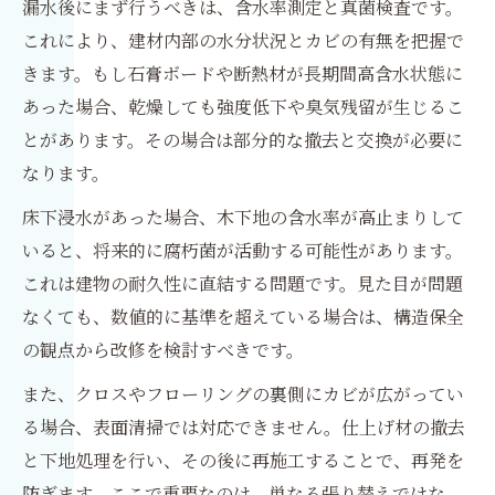
漏水後にまず行うべきは、含水率測定と真菌検査です。
これにより、建材内部の水分状況とカビの有無を把握で
きます。もし石膏ボードや断熱材が長期間高含水状態に
あった場合、乾燥しても強度低下や臭気残留が生じるこ
とがあります。その場合は部分的な撤去と交換が必要に
なります。
床下浸水があった場合、木下地の含水率が高止まりして
いると、将来的に腐朽菌が活動する可能性があります。
これは建物の耐久性に直結する問題です。見た目が問題
なくても、数値的に基準を超えている場合は、構造保全
の観点から改修を検討すべきです。
また、クロスやフローリングの裏側にカビが広がってい
る場合、表面清掃では対応できません。仕上げ材の撤去
と下地処理を行い、その後に再施工することで、再発を
防ぎます。ここで重要なのは、単なる張り替えではな