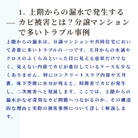
5. 共同住宅における漏水の二次被害を防ぐため
1. 上階からの漏水で発生する
に必要な初動対応
カビ被害とは？分譲マンション
6. 漏水後にリフォームが必要になるケースとは
で多いトラブル事例
7. 工務店・ハウスメーカーが抱える漏水カビ対
上階からの漏水は、分譲マンションや共同住宅におい
応の課題
て非常に多いトラブルの一つです。天井からの水滴や
8. カビ除去とリフォームを同時に行うメリット
クロスのふくらみといった目に見える症状だけでな
9. 上階漏水トラブルを未然に防ぐための定期点
く、見えない内部でカビが進行しているケースも少な
検と予防策
くありません。特にコンクリートスラブ内部や天井
裏、床下空間に水分が残ると、時間差でカビが発生
10. 漏水カビ問題は専門業者への早期相談が解決
し、二次被害へと発展します。ここでは、上階からの
の近道
漏水がなぜ深刻なカビ問題へつながるのか、その構造
カビ取り・カビ対策はカビバスターズ大阪／カ
的な理由と実際の被害事例について詳しく解説しま
ビ取リフォーム名古屋/東京
す。