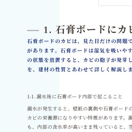
5. 
6. 
7. 
1. 石膏ボードに
8. 
石膏ボードのカビは、見た目だけの問題
9. 
があります。石膏ボードは湿気を吸いや
カビ取
の状態を放置すると、カビの胞子が発芽
を、建材の性質とあわせて詳しく解説し
1-1. 漏水後に石膏ボード内部で起こること
漏水が発生すると、壁紙の裏側や石膏ボード
カビの栄養源になりやすい特徴があります。
も、内部の含水率が高いまま残っていると、