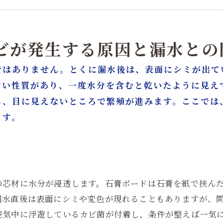
漏水後の正しいカビ除去方法
防カビ処理と壁紙の効果はどこまで期待できる？
石膏ボード交換と内装工事のベストなタイミング
カビが発生する原因と漏水との
戸建・マンション・ビルで異なるカビ対応
ではありません。とくに漏水後は、表面にシミが出て
カビ除去とリフォームをワンストップで行うメリット
すい性質があり、一度水分を含むと乾いたように見え
り・カビ対策はカビバスターズ大阪、カビ取リフォーム名古
し、目に見えないところで繁殖が進みます。ここでは
ます。
の芯材に水分が浸透します。石膏ボードは石膏を紙で挟ん
漏水直後は表面にシミや変色が現れることもありますが、
空気中に浮遊しているカビ菌が付着し、条件が整えば一気