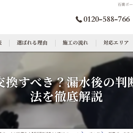
石膏ボ
0120-588-766
表
選ばれる理由
施工の流れ
対応エリア
カビトラブル相談室
大阪のカビ取り
交換すべき？漏水後の判
東京のカビ取り
法を徹底解説
愛知のカビ取り