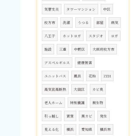
気管支炎
タワーマンション
中区
枚方市
洗濯
うつる
部屋
病気
八王子
ホットヨガ
スタジオ
ヨガ
施設
三重
中野区
大阪府枚方市
アスペルギルス
健康被害
ユニットバス
風呂
花粉
ZEH
高気密高断熱
大田区
カビ臭
老人ホーム
特別養護
微生物
引っ越し
賃貸
黒カビ
発生
見える化
横浜
愛知県
横浜市