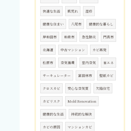
快適な生活
肌荒れ
湿疹
健康な住まい
八尾市
健康的な暮らし
岸和田市
和泉市
急性肺炎
門真市
北海道
中古マンション
カビ再発
松原市
空気循環
室内空気
省エネ
サーキュレーター
富田林市
壁紙カビ
クロスカビ
安心な空気質
欠陥住宅
カビリスク
Mold Renovation
健康的な生活
持続的な解決
カビの原因
マンションカビ