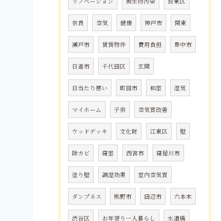
リノベーション
微生物汚染
台東区
奈良
空気
健康
神戸市
関東
瀬戸市
賃貸物件
費用負担
豊中市
日進市
千代田区
玄関
日当たり悪い
町田市
和室
湿気
マイホーム
子供
空気質改善
ウッドデッキ
文化財
江東区
壁
除カビ
寝室
西宮市
寝屋川市
塗り壁
調湿効果
室内空気質
ダンプネス
熊野市
田辺市
六本木
渋谷区
お年寄り一人暮らし
水道橋