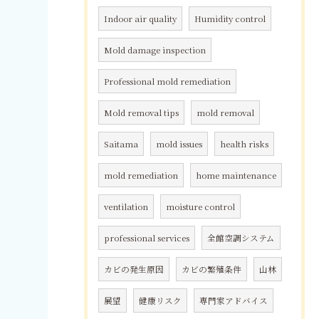
Indoor air quality
Humidity control
Mold damage inspection
Professional mold remediation
Mold removal tips
mold removal
Saitama
mold issues
health risks
mold remediation
home maintenance
ventilation
moisture control
professional services
全館空調システム
カビの発生原因
カビの繁殖条件
山林
展望
健康リスク
専門家アドバイス