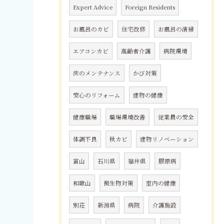
Expert Advice
Foreign Residents
お風呂のカビ
住宅改修
お風呂の清掃
エアコンカビ
高齢者介護
病院環境
床のメンテナンス
かび対策
安心のリフォーム
建物の健康
健康職場
職場環境改善
従業員の安全
体調不良
秋カビ
建物リノベーション
富山
石川県
福井県
膠原病
和歌山
微生物対策
室内の健康
別荘
新潟県
病院
介護施設