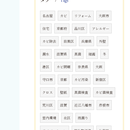
タグ
Tags
名古屋
カビ
リフォーム
大阪市
住宅
京都府
品川区
アレルギー
カビ除去
目黒区
兵庫県
外壁
漏水
滋賀県
真菌
結露
冬
港区
カビ問題
奈良県
大阪
守口市
京都
カビ汚染
新宿区
クロス
壁紙
真菌検査
カビ菌検査
荒川区
滋賀
近江八幡市
彦根市
室内環境
北区
雨漏り