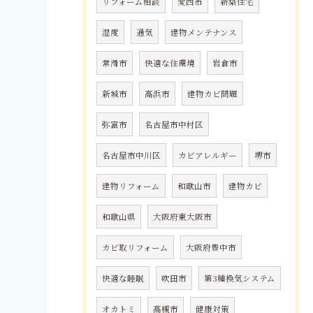
リフォーム相談
愛西市
新築住宅
湿度
通気
建物メンテナンス
常滑市
快適な住環境
岩倉市
新城市
高浜市
建物カビ問題
弥富市
名古屋市中村区
名古屋市中川区
カビアレルギー
堺市
建物リフォーム
和歌山市
建物カビ
和歌山県
大阪府東大阪市
カビ取リフォーム
大阪府豊中市
快適な睡眠
吹田市
第3種換気システム
オカトミ
高槻市
健康対策