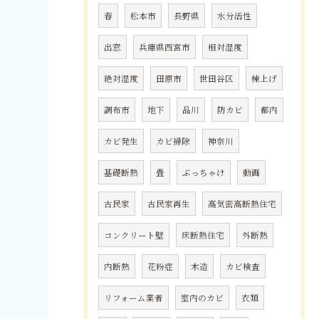
春
松本市
長野県
水分活性
出窓
兵庫県西宮市
相対湿度
絶対湿度
田原市
世田谷区
棟上げ
調布市
地下
品川
防カビ
都内
カビ発生
カビ掃除
神奈川
基礎断熱
畳
ぶっちゃけ
動画
古民家
古民家再生
高気密高断熱住宅
コンクリート壁
床断熱住宅
外断熱
内断熱
花粉症
木造
カビ検査
リフォーム業者
室内のカビ
衣類