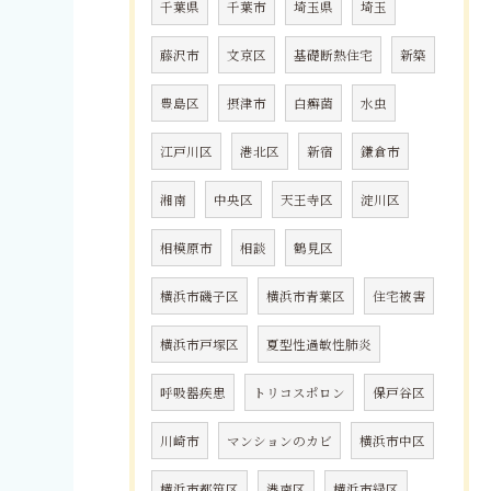
千葉県
千葉市
埼玉県
埼玉
藤沢市
文京区
基礎断熱住宅
新築
豊島区
摂津市
白癬菌
水虫
江戸川区
港北区
新宿
鎌倉市
湘南
中央区
天王寺区
淀川区
相模原市
相談
鶴見区
横浜市磯子区
横浜市青葉区
住宅被害
横浜市戸塚区
夏型性過敏性肺炎
呼吸器疾患
トリコスポロン
保戸谷区
川崎市
マンションのカビ
横浜市中区
横浜市都筑区
港南区
横浜市緑区