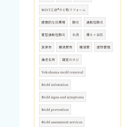
MIST工法®カビ取リフォーム
健康的な住環境
肺炎
過敏性肺炎
夏型過敏性肺炎
水没
保土ヶ谷区
宮津市
横須賀市
横須賀
建物管理
海老名市
寝室のカビ
Yokohama mold removal
Mold infestation
Mold signs and symptoms
Mold prevention
Mold assessment services