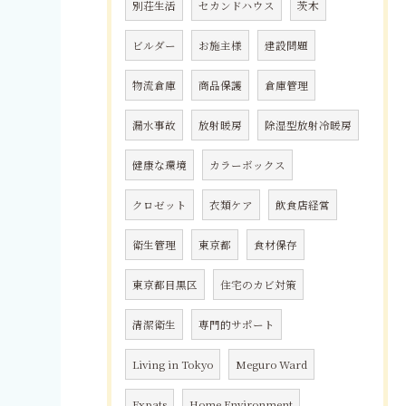
別荘生活
セカンドハウス
茨木
ビルダー
お施主様
建設問題
物流倉庫
商品保護
倉庫管理
漏水事故
放射暖房
除湿型放射冷暖房
健康な環境
カラーボックス
クロゼット
衣類ケア
飲食店経営
衛生管理
東京都
食材保存
東京都目黒区
住宅のカビ対策
清潔衛生
専門的サポート
Living in Tokyo
Meguro Ward
Expats
Home Environment