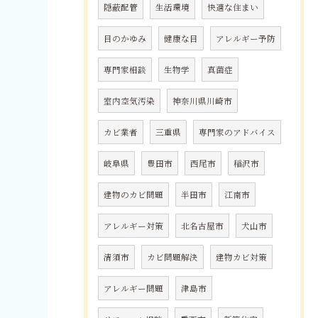
隠蔽配管
生活環境
快適な住まい
目のかゆみ
健康な目
アレルギー予防
専門家相談
生物学
真菌症
室内空気汚染
神奈川県川崎市
カビ業者
三重県
専門家のアドバイス
岐阜県
豊田市
西尾市
稲沢市
建物のカビ問題
半田市
江南市
アレルギー対策
北名古屋市
犬山市
清須市
カビ問題解決
建物カビ対策
アレルギー問題
津島市