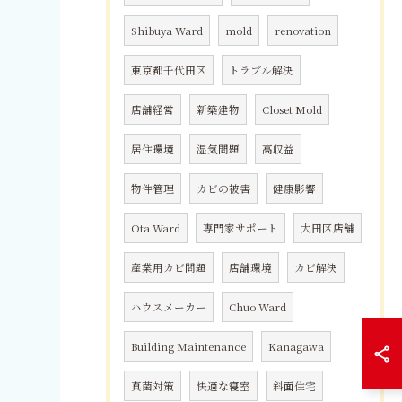
Shibuya Ward
mold
renovation
東京都千代田区
トラブル解決
店舗経営
新築建物
Closet Mold
居住環境
湿気問題
高収益
物件管理
カビの被害
健康影響
Ota Ward
専門家サポート
大田区店舗
産業用カビ問題
店舗環境
カビ解決
ハウスメーカー
Chuo Ward
Building Maintenance
Kanagawa
真菌対策
快適な寝室
斜面住宅