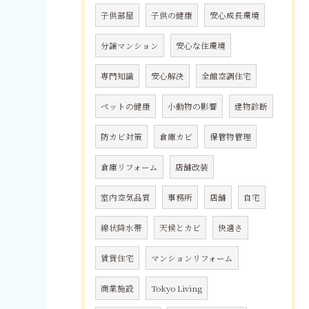
子供部屋
子供の健康
安心成長環境
分譲マンション
安心な住環境
専門知識
安心解決
全館空調住宅
ペットの健康
小動物の影響
建物診断
防カビ対策
倉庫カビ
保管物管理
倉庫リフォーム
店舗改装
室内空気品質
事務所
店舗
自宅
線状降水帯
天候とカビ
快適さ
賃貸住宅
マンションリフォーム
商業施設
Tokyo Living