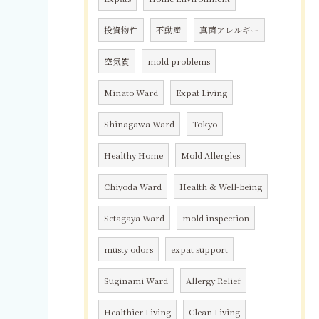
投資物件
不動産
真菌アレルギー
空気質
mold problems
Minato Ward
Expat Living
Shinagawa Ward
Tokyo
Healthy Home
Mold Allergies
Chiyoda Ward
Health & Well-being
Setagaya Ward
mold inspection
musty odors
expat support
Suginami Ward
Allergy Relief
Healthier Living
Clean Living