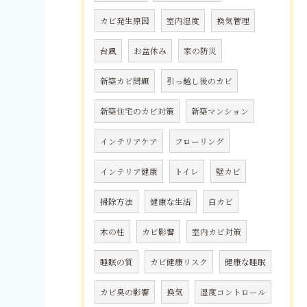
カビ発生原因
室内湿度
換気管理
台風
お盆休み
家の防災
新築カビ問題
引っ越し後のカビ
新築住宅のカビ対策
新築マンション
インテリアケア
フローリング
インテリア健康
トイレ
壁カビ
掃除方法
健康な生活
白カビ
木の柱
カビ影響
室内カビ対策
睡眠の質
カビ健康リスク
健康な睡眠
カビ臭の影響
換気
湿度コントロール