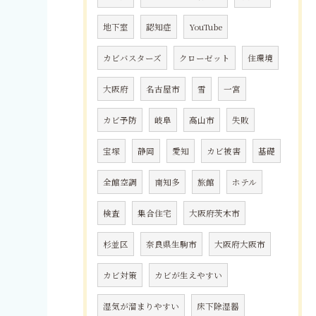
地下室
認知症
YouTube
カビバスターズ
クローゼット
住環境
大阪府
名古屋市
雪
一宮
カビ予防
岐阜
高山市
失敗
宝塚
静岡
愛知
カビ被害
基礎
全館空調
南知多
旅館
ホテル
検査
集合住宅
大阪府茨木市
杉並区
奈良県生駒市
大阪府大阪市
カビ対策
カビが生えやすい
湿気が溜まりやすい
床下除湿器