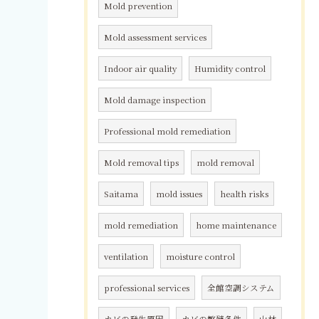
Mold prevention
Mold assessment services
Indoor air quality
Humidity control
Mold damage inspection
Professional mold remediation
Mold removal tips
mold removal
Saitama
mold issues
health risks
mold remediation
home maintenance
ventilation
moisture control
professional services
全館空調システム