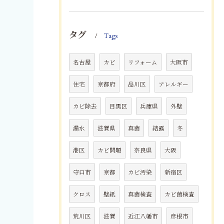
タグ
Tags
名古屋
カビ
リフォーム
大阪市
住宅
京都府
品川区
アレルギー
カビ除去
目黒区
兵庫県
外壁
漏水
滋賀県
真菌
結露
冬
港区
カビ問題
奈良県
大阪
守口市
京都
カビ汚染
新宿区
クロス
壁紙
真菌検査
カビ菌検査
荒川区
滋賀
近江八幡市
彦根市