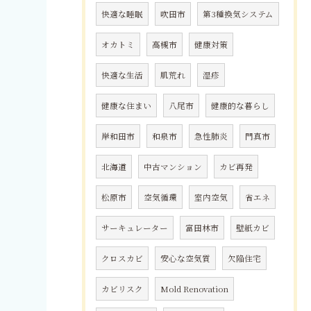
快適な睡眠
吹田市
第3種換気システム
オカトミ
高槻市
健康対策
快適な生活
肌荒れ
湿疹
健康な住まい
八尾市
健康的な暮らし
岸和田市
和泉市
急性肺炎
門真市
北海道
中古マンション
カビ再発
松原市
空気循環
室内空気
省エネ
サーキュレーター
富田林市
壁紙カビ
クロスカビ
安心な空気質
欠陥住宅
カビリスク
Mold Renovation