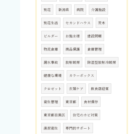
別荘
新潟県
病院
介護施設
別荘生活
セカンドハウス
茨木
ビルダー
お施主様
建設問題
物流倉庫
商品保護
倉庫管理
漏水事故
放射暖房
除湿型放射冷暖房
健康な環境
カラーボックス
クロゼット
衣類ケア
飲食店経営
衛生管理
東京都
食材保存
東京都目黒区
住宅のカビ対策
清潔衛生
専門的サポート