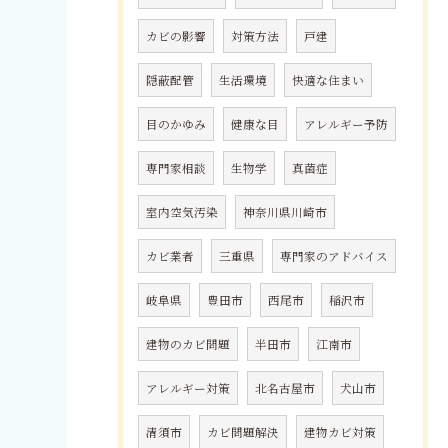
カビの影響
対策方法
戸建
隠蔽配管
生活環境
快適な住まい
目のかゆみ
健康な目
アレルギー予防
専門家相談
生物学
真菌症
室内空気汚染
神奈川県川崎市
カビ業者
三重県
専門家のアドバイス
岐阜県
豊田市
西尾市
稲沢市
建物のカビ問題
半田市
江南市
アレルギー対策
北名古屋市
犬山市
清須市
カビ問題解決
建物カビ対策