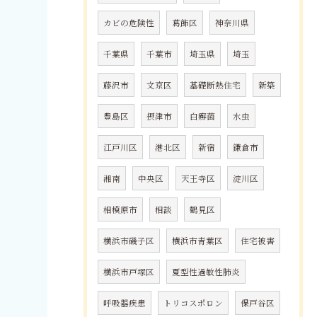
カビの危険性
葛飾区
神奈川県
千葉県
千葉市
埼玉県
埼玉
藤沢市
文京区
基礎断熱住宅
新築
豊島区
摂津市
白癬菌
水虫
江戸川区
港北区
新宿
鎌倉市
湘南
中央区
天王寺区
淀川区
相模原市
相談
鶴見区
横浜市磯子区
横浜市青葉区
住宅被害
横浜市戸塚区
夏型性過敏性肺炎
呼吸器疾患
トリコスポロン
保戸谷区