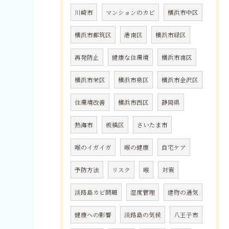
川崎市
マンションのカビ
横浜市中区
横浜市都筑区
港南区
横浜市緑区
再発防止
健康な住環境
横浜市南区
横浜市栄区
横浜市泉区
横浜市金沢区
住環境改善
横浜市西区
静岡県
熱海市
板橋区
さいたま市
喉のイガイガ
喉の健康
自宅ケア
予防方法
リスク
喉
対策
淡路島カビ問題
湿度管理
建物の通気
健康への影響
淡路島の気候
八王子市