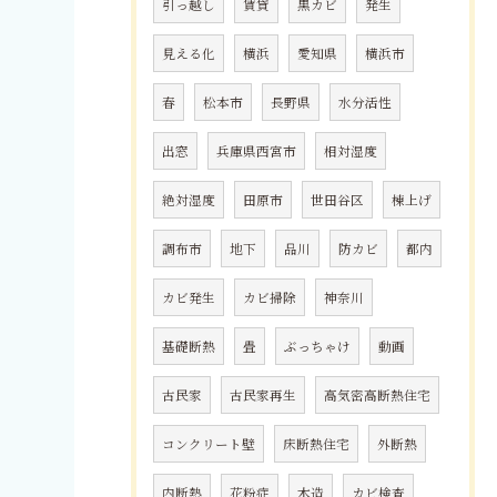
引っ越し
賃貸
黒カビ
発生
見える化
横浜
愛知県
横浜市
春
松本市
長野県
水分活性
出窓
兵庫県西宮市
相対湿度
絶対湿度
田原市
世田谷区
棟上げ
調布市
地下
品川
防カビ
都内
カビ発生
カビ掃除
神奈川
基礎断熱
畳
ぶっちゃけ
動画
古民家
古民家再生
高気密高断熱住宅
コンクリート壁
床断熱住宅
外断熱
内断熱
花粉症
木造
カビ検査