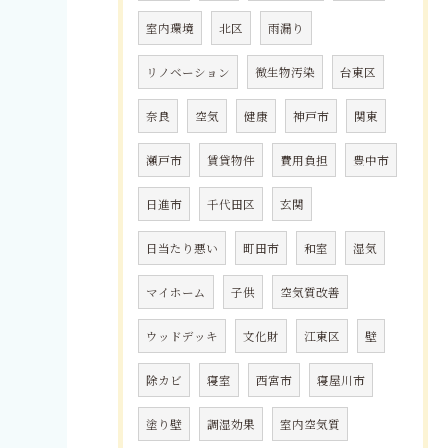
室内環境
北区
雨漏り
リノベーション
微生物汚染
台東区
奈良
空気
健康
神戸市
関東
瀬戸市
賃貸物件
費用負担
豊中市
日進市
千代田区
玄関
日当たり悪い
町田市
和室
湿気
マイホーム
子供
空気質改善
ウッドデッキ
文化財
江東区
壁
除カビ
寝室
西宮市
寝屋川市
塗り壁
調湿効果
室内空気質