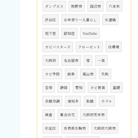
ダンプネス
熊野市
田辺市
六本木
渋谷区
お年寄り一人暮らし
水道橋
地下室
認知症
YouTube
カビバスターズ
クローゼット
住環境
大阪府
名古屋市
雪
一宮
カビ予防
岐阜
高山市
失敗
宝塚
静岡
愛知
カビ被害
基礎
全館空調
南知多
旅館
ホテル
検査
集合住宅
大阪府茨木市
杉並区
奈良県生駒市
大阪府大阪市