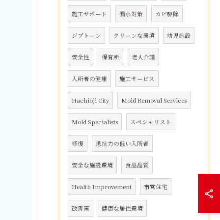
施工サポート
漏水対策
カビ駆除
ジプトーン
クリーンな環境
幼児施設
安全性
保育所
老人介護
入所者の健康
施工サービス
Hachioji City
Mold Removal Services
Mold Specialists
スペシャリスト
修復
抵抗力の低い入所者
安全な施設環境
食品品質
Health Improvement
市営住宅
改善策
健康な居住環境