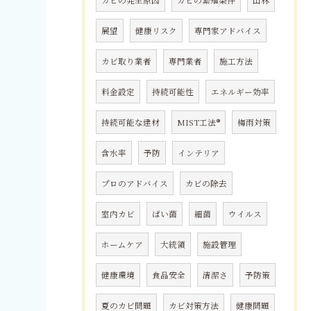
カビの発生原因
カビの繁殖条件
山林
展望
健康リスク
専門家アドバイス
カビ取り業者
専門業者
施工方法
料金設定
持続可能性
エネルギー効率
持続可能な建材
MIST工法®
梅雨対策
含水率
予防
インテリア
プロのアドバイス
カビの除去
室内カビ
ばい菌
細菌
ウイルス
ホームケア
大統領
施設管理
健康環境
食品安全
清潔さ
予防策
夏のカビ問題
カビ対策方法
健康問題