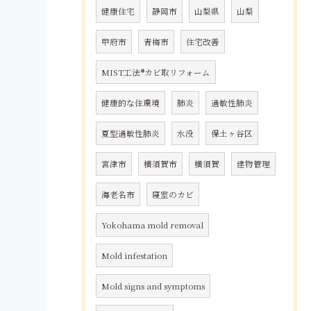
健康住宅
静岡市
山梨県
山梨
甲府市
青梅市
住宅改善
MIST工法®カビ取リフォーム
健康的な住環境
肺炎
過敏性肺炎
夏型過敏性肺炎
水没
保土ヶ谷区
宮津市
横須賀市
横須賀
建物管理
海老名市
寝室のカビ
Yokohama mold removal
Mold infestation
Mold signs and symptoms