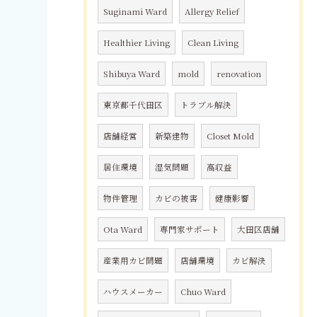
Suginami Ward
Allergy Relief
Healthier Living
Clean Living
Shibuya Ward
mold
renovation
東京都千代田区
トラブル解決
店舗経営
新築建物
Closet Mold
居住環境
湿気問題
高収益
物件管理
カビの被害
健康影響
Ota Ward
専門家サポート
大田区店舗
産業用カビ問題
店舗環境
カビ解決
ハウスメーカー
Chuo Ward