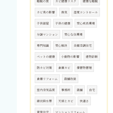
睡眠の質
カビ健康リスク
健康な睡眠
カビ臭の影響
換気
湿度コントロール
子供部屋
子供の健康
安心成長環境
分譲マンション
安心な住環境
専門知識
安心解決
全館空調住宅
ペットの健康
小動物の影響
建物診断
防カビ対策
倉庫カビ
保管物管理
倉庫リフォーム
店舗改装
室内空気品質
事務所
店舗
自宅
線状降水帯
天候とカビ
快適さ
賃貸住宅
マンションリフォーム