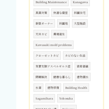
Building Maintenance
Kanagawa
真菌対策
快適な寝室
斜面住宅
新築オーナー
斜面地
大型施設
天井カビ
環境衛生
Kawasaki mold problems
クローゼットカビ
カビのない生活
気管支肺アスペルギルス症
資産価値
問題解決
健康な暮らし
建物漏水
水害
建物修復
Building Health
Sagamihara
Yokosuka