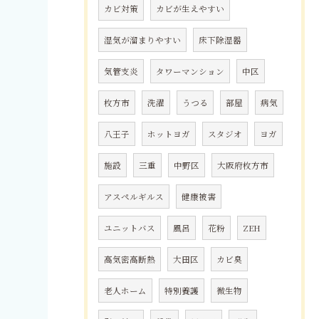
カビ対策
カビが生えやすい
湿気が溜まりやすい
床下除湿器
気管支炎
タワーマンション
中区
枚方市
洗濯
うつる
部屋
病気
八王子
ホットヨガ
スタジオ
ヨガ
施設
三重
中野区
大阪府枚方市
アスペルギルス
健康被害
ユニットバス
風呂
花粉
ZEH
高気密高断熱
大田区
カビ臭
老人ホーム
特別養護
微生物