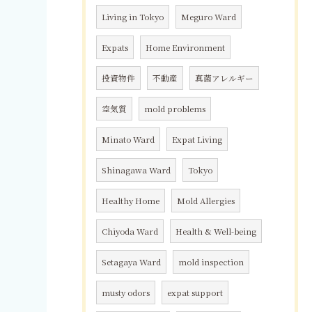
Living in Tokyo
Meguro Ward
Expats
Home Environment
投資物件
不動産
真菌アレルギー
空気質
mold problems
Minato Ward
Expat Living
Shinagawa Ward
Tokyo
Healthy Home
Mold Allergies
Chiyoda Ward
Health & Well-being
Setagaya Ward
mold inspection
musty odors
expat support