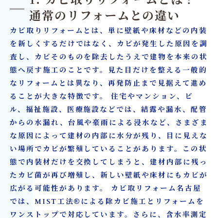
1. カビ取りリフォームとは？
6. カビ取りリフォームを依頼する業者の選び方
通常のリフォームとの違い
7. カビ取りリフォームでよくある施工事例と対
カビ取りリフォームとは、単に壁紙や床材などの内装
応方法
を新しくするだけではなく、カビが発生した原因を調
8. 名古屋でカビ除去業者を探している方へ
査し、カビそのものを除去したうえで建物を本来の状
9. カビ取りリフォームでよくある質問（FAQ）
態へ戻す施工のことです。見た目だけを整える一般的
なリフォームとは異なり、再発防止まで見据えて進め
10. まとめ｜カビ取りとリフォームを一緒に行う
ることが大きな特徴です。 住宅やマンション、ビ
ことが再発防止への近道
ル、福祉施設、医療施設などでは、結露や漏水、配管
カビ取り・リフォームならカビ取リフォーム｜
からの水漏れ、台風や豪雨による浸水など、さまざま
株式会社タイコウ建装
な原因によって建材の内部に水分が残り、目に見えな
い場所でカビが繁殖していることがあります。この状
態で内装材だけを交換してしまうと、建材内部に残っ
たカビ菌が再び増殖し、新しい壁紙や床材にもカビが
広がる可能性があります。 カビ取リフォーム名古屋
では、MIST工法®による除カビ施工とリフォームを
ワンストップで対応しています。さらに、含水率測定