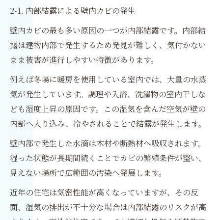
2-1. 内部結露による壁内カビの発生
壁内カビの最も多い原因の一つが内部結露です。内部結
露は建物内部で発生するため発見が難しく、気付かない
まま被害が進行しやすい特徴があります。
例えば冬場に暖房を使用している室内では、大量の水蒸
気が発生しています。調理や入浴、洗濯物の室内干しな
ども湿度上昇の原因です。この湿気を含んだ空気が壁の
内部へ入り込み、冷やされることで結露が発生します。
壁内部で発生した水滴は木材や断熱材へ吸収されます。
湿った状態が長期間続くことでカビの繁殖条件が整い、
見えない場所で広範囲の汚染へ発展します。
近年の住宅は気密性能が高くなっていますが、その反
面、湿気の排出が不十分な場合は内部結露のリスクが高