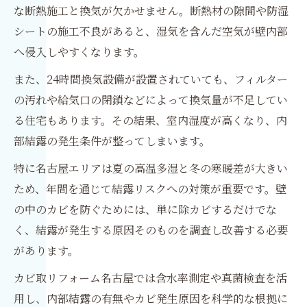
な断熱施工と換気が欠かせません。断熱材の隙間や防湿
シートの施工不良があると、湿気を含んだ空気が壁内部
へ侵入しやすくなります。
また、24時間換気設備が設置されていても、フィルター
の汚れや給気口の閉鎖などによって換気量が不足してい
る住宅もあります。その結果、室内湿度が高くなり、内
部結露の発生条件が整ってしまいます。
特に名古屋エリアは夏の高温多湿と冬の寒暖差が大きい
ため、年間を通じて結露リスクへの対策が重要です。壁
の中のカビを防ぐためには、単に除カビするだけでな
く、結露が発生する原因そのものを調査し改善する必要
があります。
カビ取リフォーム名古屋では含水率測定や真菌検査を活
用し、内部結露の有無やカビ発生原因を科学的な根拠に