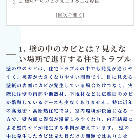
2. 壁の中のカビが発生する主な原因
3. 内部結露と表面結露の違いとは
4. 壁の中の黒カビを放置するとどうなる？
5. 壁内カビ調査が必要な症状とチェックポイン
ト
1. 壁の中のカビとは？見えな
6. 壁内カビ調査で行う検査内容
い場所で進行する住宅トラブル
7. 壁の中のカビは市販品で解決できるのか？
壁の中のカビは、住宅トラブルの中でも発見が遅れや
8. 壁内カビの除去方法と再発防止対策
すく、被害が大きくなりやすい問題です。目に見える
9. カビ除去後に必要なリフォーム工事とは
壁紙の表面にカビが発生している場合だけでなく、実
際には壁の内部や断熱材、下地材などに広範囲のカビ
10. 名古屋で壁の中のカビにお困りなら専門業者
が繁殖しているケースも少なくありません。特に近年
への相談がおすすめ
の高気密・高断熱住宅では、室内環境が快適になる一
壁の中のカビ対策・内部結露対策ならカビ取リ
方で、壁内部に湿気が滞留しやすくなり、内部結露に
フォーム名古屋へ
よる壁内カビが発生する事例が増えています。 壁の
中に発生したカビは見た目だけの問題ではありませ