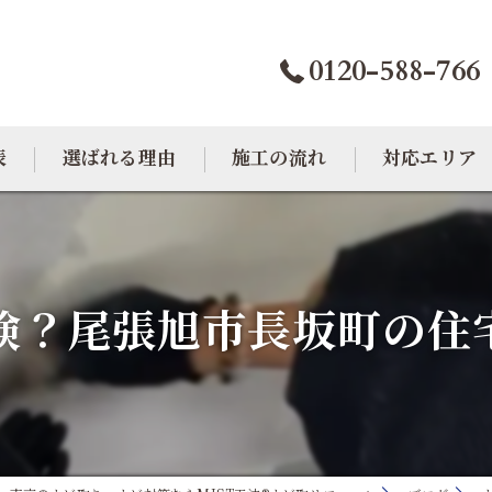
0120-588-766
表
選ばれる理由
施工の流れ
対応エリア
カビトラブル相談室
大阪のカビ取り
東京のカビ取り
険？尾張旭市長坂町の住
愛知のカビ取り