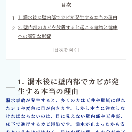
目次
1. 漏水後に壁内部でカビが発生する本当の理由
2. 壁内部のカビを放置すると起こる建物と健康
への深刻な影響
3. 漏水後に必要な調査とは？見えない壁内カビ
を発見する方法
4. 解体は必要？壁内部カビ被害における適切な
判断基準
1. 漏水後に壁内部でカビが発
5. 原状回復工事で失敗しないために知っておく
生する本当の理由
べきポイント
漏水事故が発生すると、多くの方は天井や壁紙に現れ
6. MIST工法®による壁内部カビ対策の特徴
たシミや変色に目が向きます。しかし本当に注意しな
7. 漏水事故後のリフォームで資産価値を守る方
ければならないのは、目に見えない壁内部や天井裏、
法
床下で進行するカビ汚染です。漏水が止まったから安
8. 火災保険や漏水事故の保険対応で知っておき