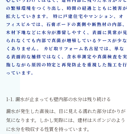
心というわけではなく、建材内部に残った水分がカビ
たい基礎知識
の繁殖環境をつくり出し、時間の経過とともに被害が
拡大していきます。 特に戸建住宅やマンション、オ
9. 工務店・ハウスメーカー・建築会社が抱える
フィスビルでは、石膏ボードの裏側や断熱材の内部、
漏水カビ問題
木材下地などに水分が滞留しやすく、表面に異常が見
10. 漏水後の壁内部カビは早期対応が被害を最小
られなくても内部で真菌が増殖しているケースが少な
限にする
くありません。 カビ取リフォーム名古屋では、単な
漏水後のカビ対策・原状回復リフォームはカビ
る表面的な補修ではなく、含水率測定や真菌検査を実
施しながら原因の特定と再発防止を重視した施工を行
取リフォーム名古屋へ
っています。
1-1. 漏水が止まっても壁内部の水分は残り続ける
漏水が発生した直後は、目に見える濡れた部分ばかりが
気になります。しかし実際には、建材はスポンジのよう
に水分を吸収する性質を持っています。