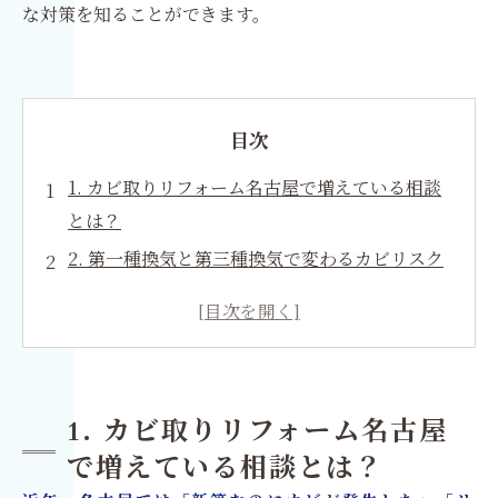
な対策を知ることができます。
目次
1. カビ取りリフォーム名古屋で増えている相談
とは？
2. 第一種換気と第三種換気で変わるカビリスク
3. ZEH住宅・気密住宅で結露が起きる本当の原
因
4. 表面だけでは再発する？本当に必要なカビ除
去とは
1. カビ取りリフォーム名古屋
5. カビ取りとリフォームを一緒に行うべき理由
で増えている相談とは？
6. 含水率測定と真菌検査が重要な理由