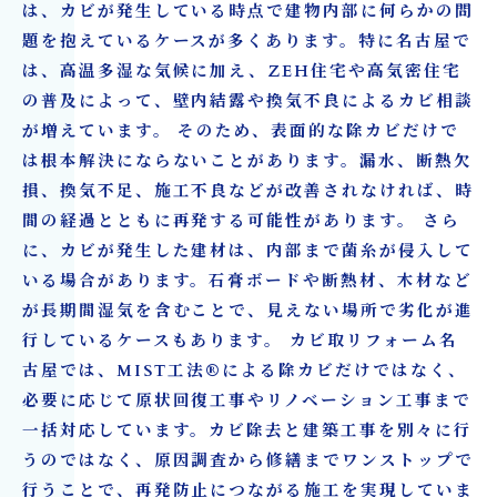
は、カビが発生している時点で建物内部に何らかの問
題を抱えているケースが多くあります。特に名古屋で
は、高温多湿な気候に加え、ZEH住宅や高気密住宅
の普及によって、壁内結露や換気不良によるカビ相談
が増えています。 そのため、表面的な除カビだけで
は根本解決にならないことがあります。漏水、断熱欠
損、換気不足、施工不良などが改善されなければ、時
間の経過とともに再発する可能性があります。 さら
に、カビが発生した建材は、内部まで菌糸が侵入して
いる場合があります。石膏ボードや断熱材、木材など
が長期間湿気を含むことで、見えない場所で劣化が進
行しているケースもあります。 カビ取リフォーム名
古屋では、MIST工法®による除カビだけではなく、
必要に応じて原状回復工事やリノベーション工事まで
一括対応しています。カビ除去と建築工事を別々に行
うのではなく、原因調査から修繕までワンストップで
行うことで、再発防止につながる施工を実現していま