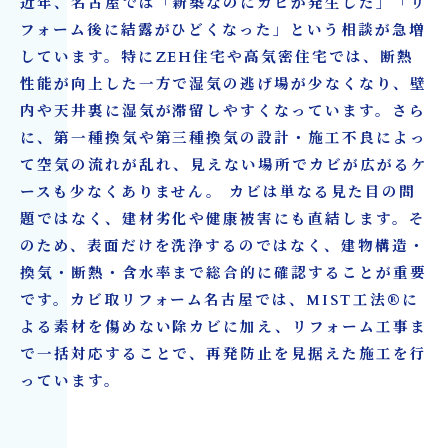
近年、名古屋では「新築なのにカビが発生した」「リ
7. 名古屋で多いカビ発生箇所と対策方法
フォーム後に結露がひどくなった」という相談が急増
8. 工務店・ハウスメーカーが抱えるカビ問題
しています。特にZEH住宅や高気密住宅では、断熱
9. カビ再発を防ぐリフォーム設計のポイント
性能が向上した一方で湿気の逃げ場が少なくなり、壁
内や天井裏に湿気が滞留しやすくなっています。さら
10. 名古屋でカビ取りリフォーム業者を選ぶポイ
に、第一種換気や第三種換気の設計・施工不良によっ
ント
て空気の流れが乱れ、見えない場所でカビが広がるケ
カビ取り・カビ対策ならカビ取リフォーム名古
ースも少なくありません。 カビは単なる見た目の問
屋へ
題ではなく、建材劣化や健康被害にも直結します。そ
のため、表面だけを洗浄するのではなく、建物構造・
換気・断熱・含水率まで総合的に確認することが重要
です。カビ取リフォーム名古屋では、MIST工法®に
よる素材を傷めない除カビに加え、リフォーム工事ま
で一括対応することで、再発防止を見据えた施工を行
っています。