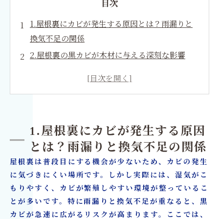
目次
1.屋根裏にカビが発生する原因とは？雨漏りと
換気不足の関係
2.屋根裏の黒カビが木材に与える深刻な影響
3.DIYでできる屋根裏カビ対策とその限界
4.雨漏りと換気不足を改善する具体的な方法
5.再発を防ぐために重要な「原因特定」と「菌
への対処」
1.屋根裏にカビが発生する原因
6.専門業者によるカビ除去とDIYの違い
とは？雨漏りと換気不足の関係
7.カビ除去とリフォームを同時に行うメリット
屋根裏は普段目にする機会が少ないため、カビの発生
8.屋根裏カビを放置するとどうなる？最悪のケ
に気づきにくい場所です。しかし実際には、湿気がこ
ース
もりやすく、カビが繁殖しやすい環境が整っているこ
9.工務店・ハウスメーカー・一般ユーザー別の
とが多いです。特に雨漏りと換気不足が重なると、黒
対策ポイント
カビが急速に広がるリスクが高まります。ここでは、