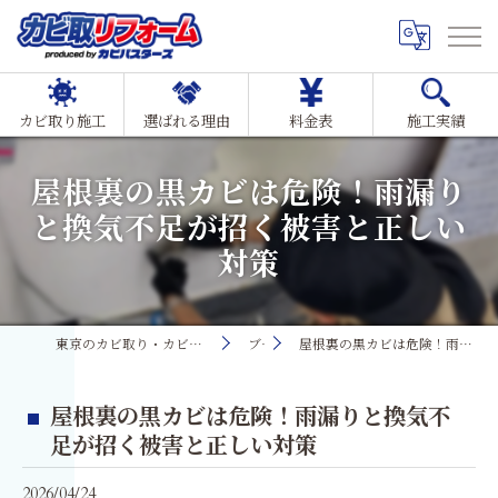
カビ取り施工
選ばれる理由
料金表
施工実績
屋根裏の黒カビは危険！雨漏り
と換気不足が招く被害と正しい
対策
東京のカビ取り・カビ対策ならMIST工法®カビ取リフォーム
ブログ
屋根裏の黒カビは危険！雨漏りと換気不足が招く被害と正しい対策
屋根裏の黒カビは危険！雨漏りと換気不
足が招く被害と正しい対策
2026/04/24