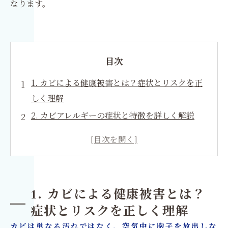
なります。
目次
1. カビによる健康被害とは？症状とリスクを正
しく理解
2. カビアレルギーの症状と特徴を詳しく解説
3. 咳が止まらない原因はカビかも？見極めポイ
ント
4. 子供へのカビの影響は深刻？家庭で注意すべ
き理由
1. カビによる健康被害とは？
5. カビが原因で起こる肺炎とは？重症化リスク
症状とリスクを正しく理解
を知る
カビは単なる汚れではなく、空気中に胞子を放出しな