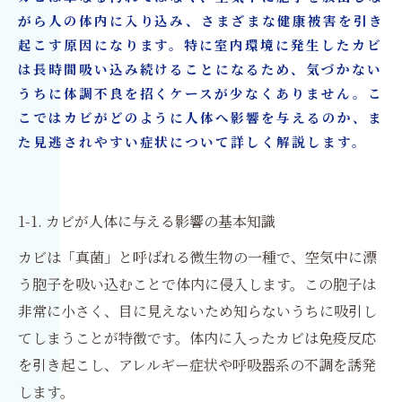
6. シックハウス症候群とカビの関係性
がら人の体内に入り込み、さまざまな健康被害を引き
7. カビが発生しやすい住宅環境とは
起こす原因になります。特に室内環境に発生したカビ
8. 市販対策では不十分？再発するカビの理由
は長時間吸い込み続けることになるため、気づかない
9. 科学的根拠に基づくカビ対策の重要性
うちに体調不良を招くケースが少なくありません。こ
こではカビがどのように人体へ影響を与えるのか、ま
10. カビ除去とリフォームを同時に行うメリット
た見逃されやすい症状について詳しく解説します。
カビ取り・カビ対策はカビ取リフォーム名古屋/
東京
1-1. カビが人体に与える影響の基本知識
カビは「真菌」と呼ばれる微生物の一種で、空気中に漂
う胞子を吸い込むことで体内に侵入します。この胞子は
非常に小さく、目に見えないため知らないうちに吸引し
てしまうことが特徴です。体内に入ったカビは免疫反応
を引き起こし、アレルギー症状や呼吸器系の不調を誘発
します。