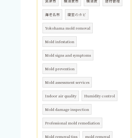
宮津市
横須賀市
横須賀
建物管理
海老名市
寝室のカビ
Yokohama mold removal
Mold infestation
Mold signs and symptoms
Mold prevention
Mold assessment services
Indoor air quality
Humidity control
Mold damage inspection
Professional mold remediation
Mold removal tips
mold removal