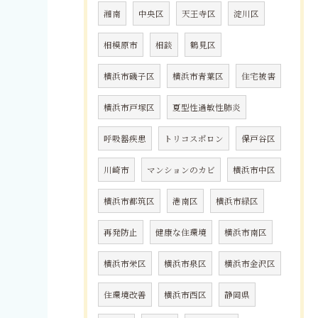
湘南
中央区
天王寺区
淀川区
相模原市
相談
鶴見区
横浜市磯子区
横浜市青葉区
住宅被害
横浜市戸塚区
夏型性過敏性肺炎
呼吸器疾患
トリコスポロン
保戸谷区
川崎市
マンションのカビ
横浜市中区
横浜市都筑区
港南区
横浜市緑区
再発防止
健康な住環境
横浜市南区
横浜市栄区
横浜市泉区
横浜市金沢区
住環境改善
横浜市西区
静岡県