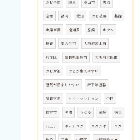
カビ予防
岐阜
高山市
失敗
宝塚
静岡
愛知
カビ被害
基礎
全館空調
南知多
旅館
ホテル
検査
集合住宅
大阪府茨木市
杉並区
奈良県生駒市
大阪府大阪市
カビ対策
カビが生えやすい
湿気が溜まりやすい
床下除湿器
気管支炎
タワーマンション
中区
枚方市
洗濯
うつる
部屋
病気
八王子
ホットヨガ
スタジオ
ヨガ
施設
三重
中野区
大阪府枚方市