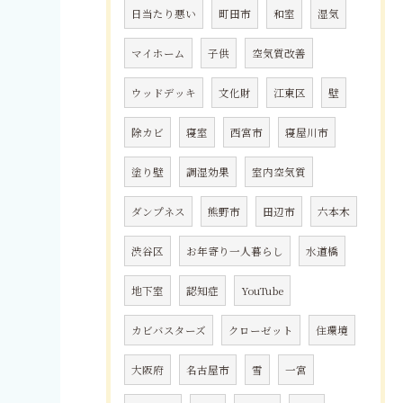
日当たり悪い
町田市
和室
湿気
マイホーム
子供
空気質改善
ウッドデッキ
文化財
江東区
壁
除カビ
寝室
西宮市
寝屋川市
塗り壁
調湿効果
室内空気質
ダンプネス
熊野市
田辺市
六本木
渋谷区
お年寄り一人暮らし
水道橋
地下室
認知症
YouTube
カビバスターズ
クローゼット
住環境
大阪府
名古屋市
雪
一宮