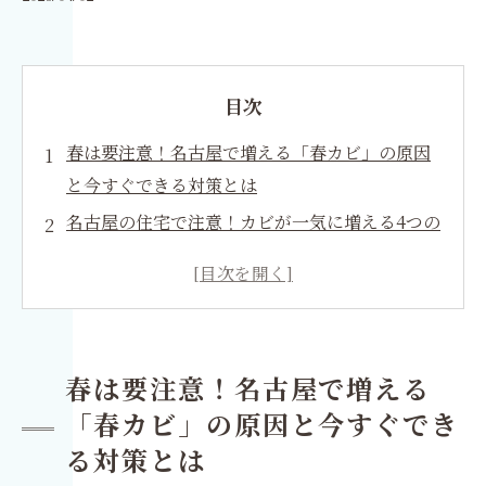
目次
春は要注意！名古屋で増える「春カビ」の原因
と今すぐできる対策とは
名古屋の住宅で注意！カビが一気に増える4つの
条件と今すぐできる予防策
名古屋で実践！カビを防ぐ基本は掃除から｜栄
養源を断つシンプル対策
名古屋のカビ対策は湿度がカギ！花粉シーズン
春は要注意！名古屋で増える
でもできる正しい換気と通気方法
「春カビ」の原因と今すぐでき
名古屋の春は温度管理が重要！カビを防ぐため
る対策とは
の室温コントロール術