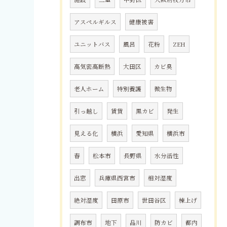
アスペルギルス
健康被害
ユニットバス
風呂
花粉
ZEH
高気密高断熱
大田区
カビ臭
老人ホーム
特別養護
微生物
引っ越し
賃貸
黒カビ
発生
見える化
横浜
愛知県
横浜市
春
松本市
長野県
水分活性
出窓
兵庫県西宮市
相対湿度
絶対湿度
田原市
世田谷区
棟上げ
調布市
地下
品川
防カビ
都内