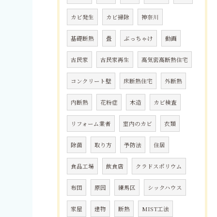
カビ発生
カビ掃除
神奈川
基礎断熱
畳
ぶっちゃけ
動画
古民家
古民家再生
高気密高断熱住宅
コンクリート壁
床断熱住宅
外断熱
内断熱
花粉症
木造
カビ検査
リフォーム業者
室内のカビ
衣類
除菌
取り方
予防法
住居
食品工場
飲食店
クラドスポリウム
布団
原因
練馬区
シックハウス
家屋
建物
断熱
MIST工法