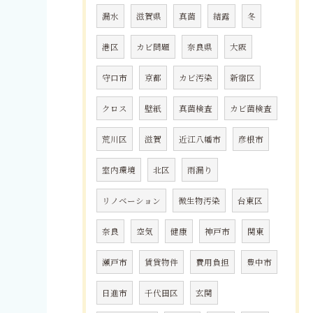
漏水
滋賀県
真菌
結露
冬
港区
カビ問題
奈良県
大阪
守口市
京都
カビ汚染
新宿区
クロス
壁紙
真菌検査
カビ菌検査
荒川区
滋賀
近江八幡市
彦根市
室内環境
北区
雨漏り
リノベーション
微生物汚染
台東区
奈良
空気
健康
神戸市
関東
瀬戸市
賃貸物件
費用負担
豊中市
日進市
千代田区
玄関