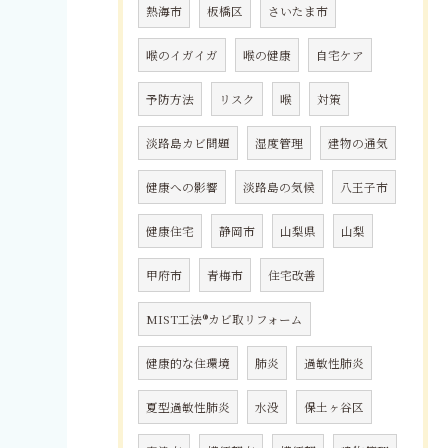
熱海市
板橋区
さいたま市
喉のイガイガ
喉の健康
自宅ケア
予防方法
リスク
喉
対策
淡路島カビ問題
湿度管理
建物の通気
健康への影響
淡路島の気候
八王子市
健康住宅
静岡市
山梨県
山梨
甲府市
青梅市
住宅改善
MIST工法®カビ取リフォーム
健康的な住環境
肺炎
過敏性肺炎
夏型過敏性肺炎
水没
保土ヶ谷区