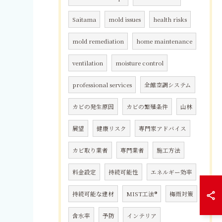
Saitama
mold issues
health risks
mold remediation
home maintenance
ventilation
moisture control
professional services
全館空調システム
カビの発生原因
カビの繁殖条件
山林
展望
健康リスク
専門家アドバイス
カビ取り業者
専門業者
施工方法
料金設定
持続可能性
エネルギー効率
持続可能な建材
MIST工法®
梅雨対策
含水率
予防
インテリア