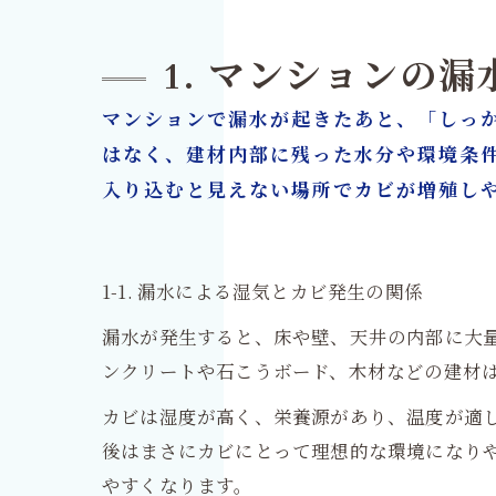
6. 
7. 
1. マンションの
8. 
マンションで漏水が起きたあと、「しっ
9. 
はなく、建材内部に残った水分や環境条
10.
入り込むと見えない場所でカビが増殖し
カビ
1-1. 漏水による湿気とカビ発生の関係
漏水が発生すると、床や壁、天井の内部に大
ンクリートや石こうボード、木材などの建材
カビは湿度が高く、栄養源があり、温度が適
後はまさにカビにとって理想的な環境になり
やすくなります。