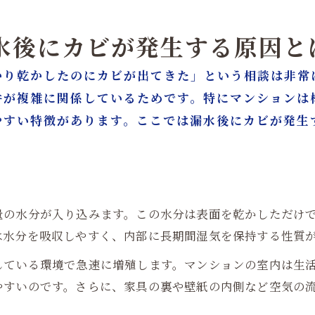
含水率測定・真菌検査とは？科学的カビ対策の必要性
再発を防ぐためのカビ対策と環境改善
漏水後にカビが発生する原因と
漏水後のリフォームが必要なケースとは？
かり乾かしたのにカビが出てきた」という相談は非常
カビ除去とリフォームをワンストップで行うメリット
件が複雑に関係しているためです。特にマンションは
 名古屋で信頼できるカビ対策業者の選び方
やすい特徴があります。ここでは漏水後にカビが発生
取り・カビ対策はカビバスターズ大阪／カビ取リフォーム名
量の水分が入り込みます。この水分は表面を乾かしただけ
は水分を吸収しやすく、内部に長期間湿気を保持する性質
している環境で急速に増殖します。マンションの室内は生
やすいのです。さらに、家具の裏や壁紙の内側など空気の