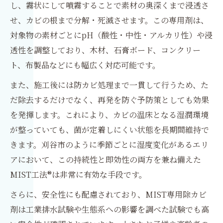
し、霧状にして噴霧することで素材の奥深くまで浸透さ
せ、カビの根まで分解・死滅させます。この専用剤は、
対象物の素材ごとにpH（酸性・中性・アルカリ性）や浸
透性を調整しており、木材、石膏ボード、コンクリー
ト、布製品などにも幅広く対応可能です。
また、施工後には防カビ処理まで一貫して行うため、た
だ除去するだけでなく、再発を防ぐ予防策としても効果
を発揮します。これにより、カビの温床となる湿潤環境
が整っていても、菌が定着しにくい状態を長期間維持で
きます。刈谷市のように季節ごとに湿度変化があるエリ
アにおいて、この持続性と即効性の両方を兼ね備えた
MIST工法®は非常に有効な手段です。
さらに、安全性にも配慮されており、MIST専用除カビ
剤は工業排水試験や生態系への影響を調べた試験でも高