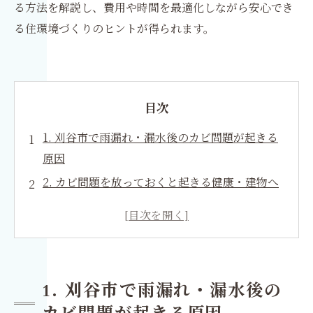
る方法を解説し、費用や時間を最適化しながら安心でき
る住環境づくりのヒントが得られます。
目次
1. 刈谷市で雨漏れ・漏水後のカビ問題が起きる
原因
2. カビ問題を放っておくと起きる健康・建物へ
の悪影響
3. 刈谷市で選ぶべきカビ取りのプロのポイント
4. MIST工法®とは？刈谷市のカビ取り・リフォ
ーム施工の強み
1. 刈谷市で雨漏れ・漏水後の
5. 雨漏れ・漏水後のリフォームまでワンストッ