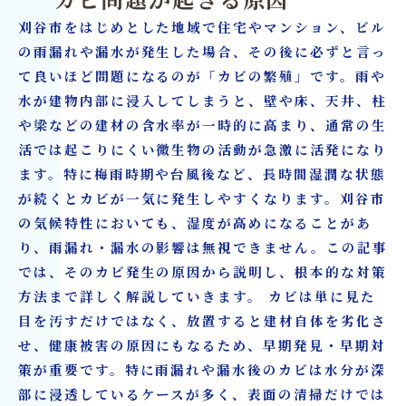
カビ問題が起きる原因
プ対応
刈谷市をはじめとした地域で住宅やマンション、ビル
6. 戸建・マンション・ビル 物件別の施工事例と
の雨漏れや漏水が発生した場合、その後に必ずと言っ
改善ポイント
て良いほど問題になるのが「カビの繁殖」です。雨や
7. 建築会社・工務店・一般ユーザーごとのベス
水が建物内部に浸入してしまうと、壁や床、天井、柱
トな相談方法
や梁などの建材の含水率が一時的に高まり、通常の生
8. 刈谷市での予防対策：カビを未然に防ぐ方法
活では起こりにくい微生物の活動が急激に活発になり
ます。特に梅雨時期や台風後など、長時間湿潤な状態
9. カビ取り・リフォーム施工の流れ（刈谷市対
が続くとカビが一気に発生しやすくなります。刈谷市
応）
の気候特性においても、湿度が高めになることがあ
10. よくある質問（FAQ）
り、雨漏れ・漏水の影響は無視できません。この記事
カビ除去からリフォームまで一括対応できる、
では、そのカビ発生の原因から説明し、根本的な対策
刈谷市の専門業者「カビ取リフォーム名古屋／
方法まで詳しく解説していきます。 カビは単に見た
目を汚すだけではなく、放置すると建材自体を劣化さ
東京」「カビバスターズ大阪」
せ、健康被害の原因にもなるため、早期発見・早期対
策が重要です。特に雨漏れや漏水後のカビは水分が深
部に浸透しているケースが多く、表面の清掃だけでは