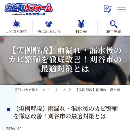
カビ取り施工
選ばれる理由
料金表
施工実績
【実例解説】雨漏れ・漏水後の
カビ繁殖を徹底改善！刈谷市の
最適対策とは
東京のカビ取り・カビ対策ならMIST工法®カビ取リフォーム
ブログ
【実例解説】雨漏れ・漏水後のカビ繁殖を徹底改善！刈谷市の最適対策とは
【実例解説】雨漏れ・漏水後のカビ繁殖
を徹底改善！刈谷市の最適対策とは
2026/01/11