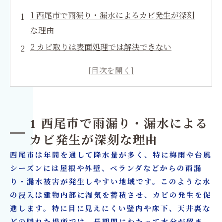
1 西尾市で雨漏り・漏水によるカビ発生が深刻
な理由
2 カビ取りは表面処理では解決できない
3 水分値測定と真菌検査の重要性
4 MIST工法®とは 西尾市で選ばれる理由
5 西尾市での漏水・雨漏れ後リフォームの流れ
6 マンション・戸建・ビル別の施工ポイント
1 西尾市で雨漏り・漏水による
7 お客様別対応 ― 工務店・ハウスメーカー・一
カビ発生が深刻な理由
般ユーザーにも安心
西尾市は年間を通して降水量が多く、特に梅雨や台風
8 再発を防ぐ防カビ対策の具体例
シーズンには屋根や外壁、ベランダなどからの雨漏
9 実際の施工事例：西尾市の成功ケース集
り・漏水被害が発生しやすい地域です。このような水
の浸入は建物内部に湿気を蓄積させ、カビの発生を促
10 よくある質問（FAQ）と専門家からの回答
進します。特に目に見えにくい壁内や床下、天井裏な
カビ取り・カビ対策はカビバスターズ大阪／カ