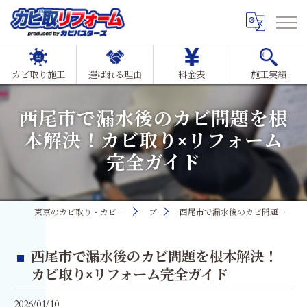
カビ取り施工
選ばれる理由
料金表
施工実績
西尾市で漏水後のカビ問題を根
本解決！カビ取り×リフォーム
完全ガイド
東京のカビ取り・カビ対策ならMIST工法®カビ取リフォーム
ブログ
西尾市で漏水後のカビ問題を根本解決！カビ取り×リフォーム完全ガイド
西尾市で漏水後のカビ問題を根本解決！
カビ取り×リフォーム完全ガイド
2026/01/10