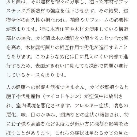
カビ菌は、その建材を徐々に分解し、湿った木材やプラ
スチック系断熱材の強度を低下させます。その結果、建
物全体の耐久性が損なわれ、補修やリフォームの必要性
が高まります。特に木造住宅や木材を使用している構造
部材の場合、カビ菌は木の繊維を分解することで含水率
を高め、木材腐朽菌との相互作用で劣化が進行すること
もあります。このような劣化は目に見えにくい内部で進
行するため、表面がきれいに見えても深部で問題が進行
しているケースもあります。
人の健康への影響も無視できません。カビが繁殖すると
胞子や代謝産物（マイコトキシン）が空気中に放出さ
れ、室内環境を悪化させます。アレルギー症状、喘息の
悪化、咳、目のかゆみ、頭痛などの症状が報告され、特
にお子様や高齢者など免疫力が低い方に深刻な影響を及
ぼすことがあります。これらの症状は単なるカビの見た