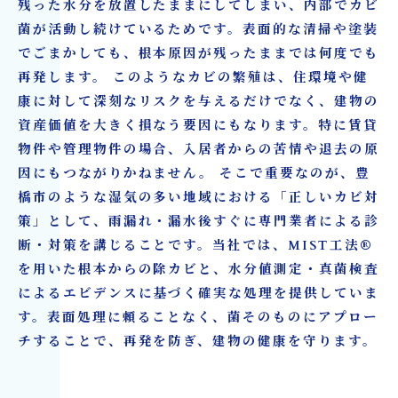
カビ除去とリフォームを一括対応｜カビバスタ
残った水分を放置したままにしてしまい、内部でカビ
ーズ大阪・カビ取リフォーム名古屋/東京【株式
菌が活動し続けているためです。表面的な清掃や塗装
でごまかしても、根本原因が残ったままでは何度でも
会社タイコウ建装】
再発します。 このようなカビの繁殖は、住環境や健
康に対して深刻なリスクを与えるだけでなく、建物の
資産価値を大きく損なう要因にもなります。特に賃貸
物件や管理物件の場合、入居者からの苦情や退去の原
因にもつながりかねません。 そこで重要なのが、豊
橋市のような湿気の多い地域における「正しいカビ対
策」として、雨漏れ・漏水後すぐに専門業者による診
断・対策を講じることです。当社では、MIST工法®
を用いた根本からの除カビと、水分値測定・真菌検査
によるエビデンスに基づく確実な処理を提供していま
す。表面処理に頼ることなく、菌そのものにアプロー
チすることで、再発を防ぎ、建物の健康を守ります。