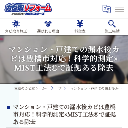
カビ取り施工
選ばれる理由
料金表
施工実績
マンション・戸建ての漏水後カ
ビは豊橋市対応！科学的測定×
MIST工法®で証拠ある除去
東京のカビ取り・カビ対策ならMIST工法®カビ取リフォーム
ブログ
マンション・戸建ての漏水後カビは豊橋市対応！科学的測定×MIST工法®で証拠ある除去
マンション・戸建ての漏水後カビは豊橋
市対応！科学的測定×MIST工法®で証拠
ある除去