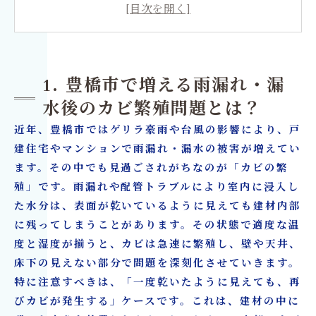
3. 見た目だけのカビ取りと科学的アプローチの
違い
4. リフォームも含めたワンストップ対応が可能
1. 豊橋市で増える雨漏れ・漏
な理由
水後のカビ繁殖問題とは？
5. マンション・戸建て・ビルまで対応可能な施
近年、豊橋市ではゲリラ豪雨や台風の影響により、戸
工範囲
建住宅やマンションで雨漏れ・漏水の被害が増えてい
6. 工務店・ハウスメーカー・建築会社との連携
ます。その中でも見過ごされがちなのが「カビの繁
事例
殖」です。雨漏れや配管トラブルにより室内に浸入し
7. 豊橋市での施工プロセスと安心の流れ
た水分は、表面が乾いているように見えても建材内部
8. 豊橋市でカビ繁殖を防ぐための初期対応（雨
に残ってしまうことがあります。その状態で適度な温
度と湿度が揃うと、カビは急速に繁殖し、壁や天井、
漏れ後72時間）
床下の見えない部分で問題を深刻化させていきます。
9. カビ問題でよくある質問（FAQ）
特に注意すべきは、「一度乾いたように見えても、再
10. お問い合わせ・豊橋市で即対応可能な理由
びカビが発生する」ケースです。これは、建材の中に