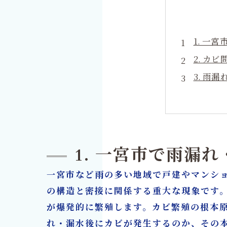
1. 一
2. カ
3. 雨
4. 一
5. 延
6. リ
7. 他
1. 一宮市で雨漏
8. 施
一宮市など雨の多い地域で戸建やマンシ
9. ま
の構造と密接に関係する重大な現象です
カビ取
が爆発的に繁殖します。カビ繁殖の根本
れ・漏水後にカビが発生するのか、その