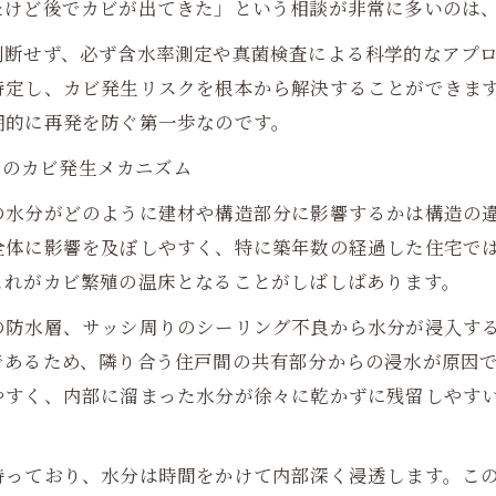
たけど後でカビが出てきた」という相談が非常に多いのは
判断せず、必ず含水率測定や真菌検査による科学的なアプ
特定し、カビ発生リスクを根本から解決することができま
期的に再発を防ぐ第一歩なのです。
ンでのカビ発生メカニズム
の水分がどのように建材や構造部分に影響するかは構造の
全体に影響を及ぼしやすく、特に築年数の経過した住宅で
これがカビ繁殖の温床となることがしばしばあります。
の防水層、サッシ周りのシーリング不良から水分が浸入す
であるため、隣り合う住戸間の共有部分からの浸水が原因
やすく、内部に溜まった水分が徐々に乾かずに残留しやす
持っており、水分は時間をかけて内部深く浸透します。こ