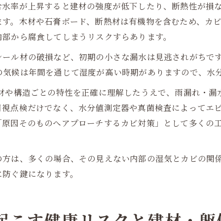
含水率が上昇すると建材の強度が低下したり、断熱性が損
ます。木材や石膏ボード、断熱材は有機物を含むため、カ
内部から腐食してしまうリスクすらあります。
シール材の破損など、初期の小さな漏水は見逃されがちで
の気候は年間を通じて湿度が高い時期がありますので、水
建材や構造ごとの特性を正確に理解したうえで、雨漏れ・漏
目視点検だけでなく、水分値測定器や真菌検査によってエ
「原因そのものへアプローチするカビ対策」として多くの
の方は、多くの場合、その見えない内部の湿気とカビの関
に防ぐ鍵になります。