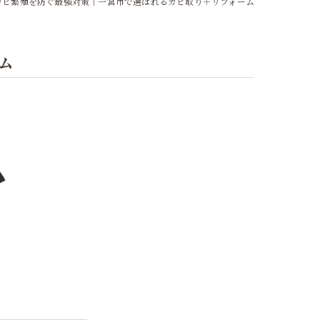
カビ繁殖を防ぐ最強対策｜一宮市で選ばれるカビ取り＋リフォーム
ム