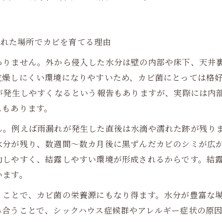
が隠れた場所でカビを育てる理由
ありません。外から侵入した水分は壁の内部や床下、天井
乾燥しにくい環境になりやすいため、カビ菌にとっては格
ビが発生しやすくなるという報告もありますが、実際には内
スもあります。
ん。例えば雨漏れが発生した直後は水滴や濡れた跡が残り
水分が残り、数週間～数カ月後に黒ずんだカビのシミが広
動しやすく、結露しやすい環境が形成されるからです。結
います。
くことで、カビ菌の栄養源にもなり得ます。水分が豊富な
み合うことで、シックハウス症候群やアレルギー症状の原