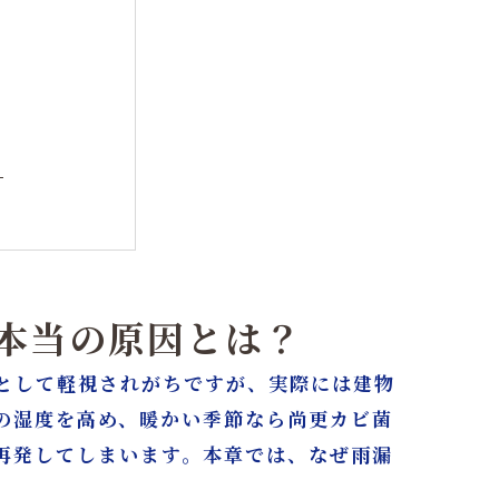
）
工法®とは？
 防カビ）
る本当の原因とは？
フォーム
として軽視されがちですが、実際には建物
の湿度を高め、暖かい季節なら尚更カビ菌
屋・東京へ
再発してしまいます。本章では、なぜ雨漏