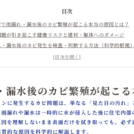
目次
宮市で雨漏れ・漏水後のカビ繁殖が起こる本当の原因とは？
ビ問題が引き起こす健康リスクと建材・躯体へのダメージ
漏れ・漏水後のカビ発生を検査・判断する方法（科学的根拠
般的な表面処理との違い：菌そのものにアプローチするMIST
焼を防ぐ！漏水後・雨漏れ後のカビ繁殖を根本から断つ対策
フォームで一緒に解決するメリット（漏水対策 → 原状回復 →
社との違いを比較｜一宮市で選ばれる理由
れ・漏水後のカビ繁殖が起こ
工事例紹介：一宮市・名古屋・東京での実際のカビ除去＋リ
ョンに発生するカビ問題は、単なる「見た目の汚れ」
ずは無料相談！一宮市のカビ取り・リフォームの流れ
。雨漏れや漏水は一時的に水が侵入した後に住宅内部
り・カビ対策はカビバスターズ大阪／カビ取リフォーム名古
原因を理解しないまま表面だけを拭き取っても、必ず
本質的な原因を科学的に解説します。