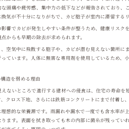
的な頭痛や疲労感、集中力の低下などが報告されており、
は換気が不十分になりがちで、カビ胞子が室内に滞留する
の影響でカビが発生しやすい条件が整うため、健康リスク
観点からも早期の除去が求められます。
、空気中に飛散する胞子や、カビが潜む見えない箇所にまで
行っています。人体に無害な専用剤を使用しているため、
家の構造を弱める理由
見えないところで進行する建材への侵食は、住宅の寿命を
材、クロス下地、さらには鉄筋コンクリートにまで付着し
は理想的な栄養源です。雨漏れや漏水で一度でも含水率が
なります。表面を拭き取っても木の内部に菌糸が残ってい