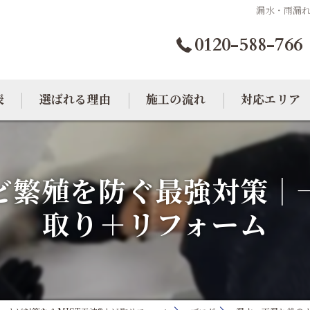
漏水・雨漏
0120-588-766
表
選ばれる理由
施工の流れ
対応エリア
カビトラブル相談室
大阪のカビ取り
ビ繁殖を防ぐ最強対策｜
東京のカビ取り
取り＋リフォーム
愛知のカビ取り