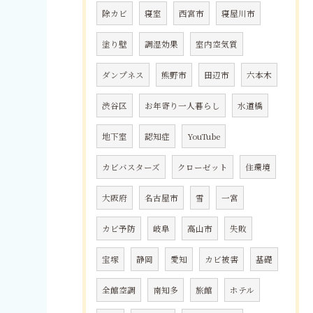
除カビ
寝室
西宮市
寝屋川市
塗り壁
調湿効果
室内空気質
ダンプネス
熊野市
田辺市
六本木
渋谷区
お年寄り一人暮らし
水道橋
地下室
認知症
YouTube
カビバスターズ
クローゼット
住環境
大阪府
名古屋市
雪
一宮
カビ予防
岐阜
高山市
失敗
宝塚
静岡
愛知
カビ被害
基礎
全館空調
南知多
旅館
ホテル