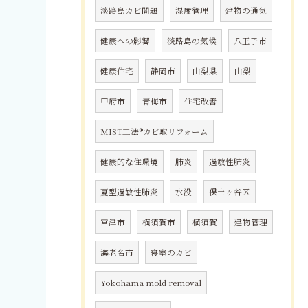
淡路島カビ問題
湿度管理
建物の通気
健康への影響
淡路島の気候
八王子市
健康住宅
静岡市
山梨県
山梨
甲府市
青梅市
住宅改善
MIST工法®カビ取リフォーム
健康的な住環境
肺炎
過敏性肺炎
夏型過敏性肺炎
水没
保土ヶ谷区
宮津市
横須賀市
横須賀
建物管理
海老名市
寝室のカビ
Yokohama mold removal