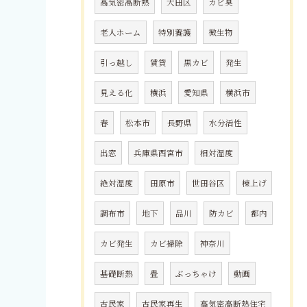
高気密高断熱
大田区
カビ臭
老人ホーム
特別養護
微生物
引っ越し
賃貸
黒カビ
発生
見える化
横浜
愛知県
横浜市
春
松本市
長野県
水分活性
出窓
兵庫県西宮市
相対湿度
絶対湿度
田原市
世田谷区
棟上げ
調布市
地下
品川
防カビ
都内
カビ発生
カビ掃除
神奈川
基礎断熱
畳
ぶっちゃけ
動画
古民家
古民家再生
高気密高断熱住宅