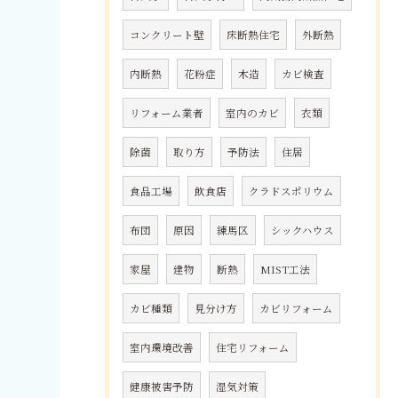
コンクリート壁
床断熱住宅
外断熱
内断熱
花粉症
木造
カビ検査
リフォーム業者
室内のカビ
衣類
除菌
取り方
予防法
住居
食品工場
飲食店
クラドスポリウム
布団
原因
練馬区
シックハウス
家屋
建物
断熱
MIST工法
カビ種類
見分け方
カビリフォーム
室内環境改善
住宅リフォーム
健康被害予防
湿気対策