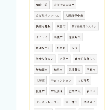
和歌山県
大阪府東大阪市
カビ取リフォーム
大阪府豊中市
快適な睡眠
吹田市
第3種換気システム
オカトミ
高槻市
健康対策
快適な生活
肌荒れ
湿疹
健康な住まい
八尾市
健康的な暮らし
岸和田市
和泉市
急性肺炎
門真市
北海道
中古マンション
カビ再発
松原市
空気循環
室内空気
省エネ
サーキュレーター
富田林市
壁紙カビ