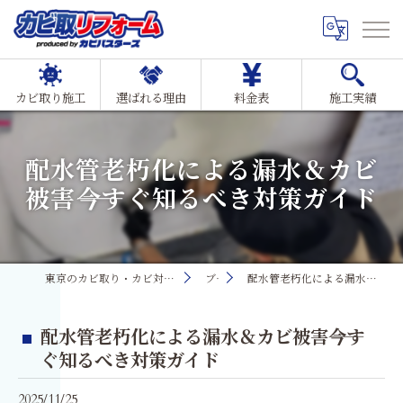
カビ取り施工
選ばれる理由
料金表
施工実績
配水管老朽化による漏水＆カビ
被害――今すぐ知るべき対策ガイド
東京のカビ取り・カビ対策ならMIST工法®カビ取リフォーム
ブログ
配水管老朽化による漏水＆カビ被害――今すぐ知るべき対策ガイド
配水管老朽化による漏水＆カビ被害――今す
ぐ知るべき対策ガイド
2025/11/25