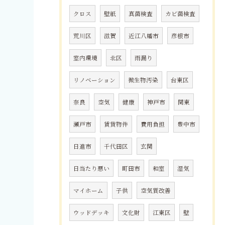
クロス
壁紙
真菌検査
カビ菌検査
荒川区
滋賀
近江八幡市
彦根市
室内環境
北区
雨漏り
リノベーション
微生物汚染
台東区
奈良
空気
健康
神戸市
関東
瀬戸市
賃貸物件
費用負担
豊中市
日進市
千代田区
玄関
日当たり悪い
町田市
和室
湿気
マイホーム
子供
空気質改善
ウッドデッキ
文化財
江東区
壁