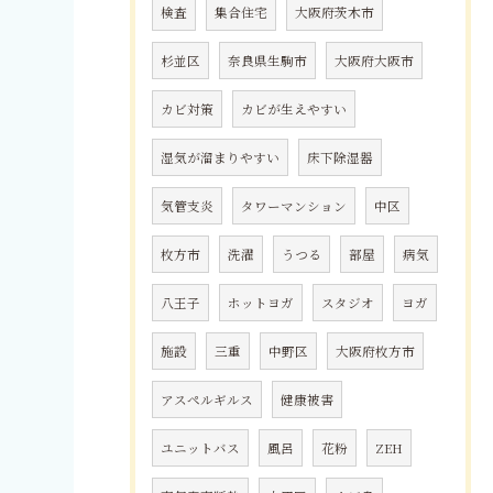
検査
集合住宅
大阪府茨木市
杉並区
奈良県生駒市
大阪府大阪市
カビ対策
カビが生えやすい
湿気が溜まりやすい
床下除湿器
気管支炎
タワーマンション
中区
枚方市
洗濯
うつる
部屋
病気
八王子
ホットヨガ
スタジオ
ヨガ
施設
三重
中野区
大阪府枚方市
アスペルギルス
健康被害
ユニットバス
風呂
花粉
ZEH