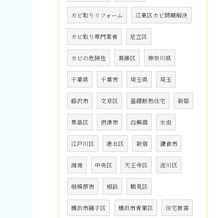
カビ取りリフォーム
江東区カビ問題解決
カビ取り専門業者
足立区
カビの危険性
葛飾区
神奈川県
千葉県
千葉市
埼玉県
埼玉
藤沢市
文京区
基礎断熱住宅
新築
豊島区
摂津市
白癬菌
水虫
江戸川区
港北区
新宿
鎌倉市
湘南
中央区
天王寺区
淀川区
相模原市
相談
鶴見区
横浜市磯子区
横浜市青葉区
住宅被害