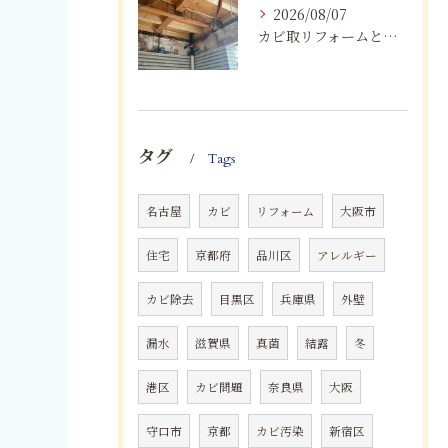
2026/08/07
カビ取リフォームと専門業者を比較！根本解決を選ぶポイント
タグ
Tags
名古屋
カビ
リフォーム
大阪市
住宅
京都府
品川区
アレルギー
カビ除去
目黒区
兵庫県
外壁
漏水
滋賀県
真菌
結露
冬
港区
カビ問題
奈良県
大阪
守口市
京都
カビ汚染
新宿区