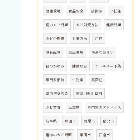
健康環境
食品安全
清潔さ
予防策
夏のカビ問題
カビ対策方法
健康問題
カビの影響
対策方法
戸建
隠蔽配管
生活環境
快適な住まい
目のかゆみ
健康な目
アレルギー予防
専門家相談
生物学
真菌症
室内空気汚染
神奈川県川崎市
カビ業者
三重県
専門家のアドバイス
岐阜県
豊田市
西尾市
稲沢市
建物のカビ問題
半田市
江南市