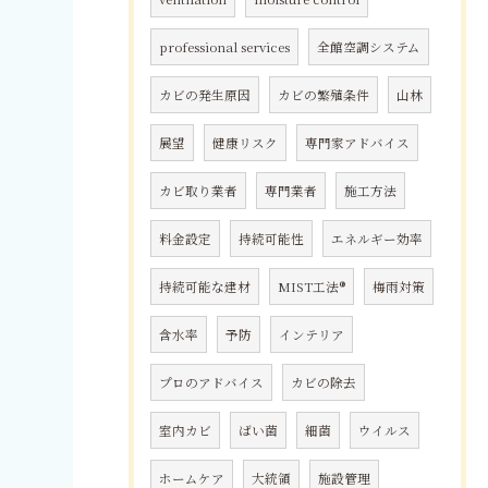
professional services
全館空調システム
カビの発生原因
カビの繁殖条件
山林
展望
健康リスク
専門家アドバイス
カビ取り業者
専門業者
施工方法
料金設定
持続可能性
エネルギー効率
持続可能な建材
MIST工法®
梅雨対策
含水率
予防
インテリア
プロのアドバイス
カビの除去
室内カビ
ばい菌
細菌
ウイルス
ホームケア
大統領
施設管理