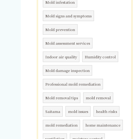
Mold infestation
Mold signs and symptoms
Mold prevention
Mold assessment services
Indoor air quality
Humidity control
Mold damage inspection
Professional mold remediation
Mold removal tips
mold removal
Saitama
mold issues
health risks
mold remediation
home maintenance
ventilation
moisture control