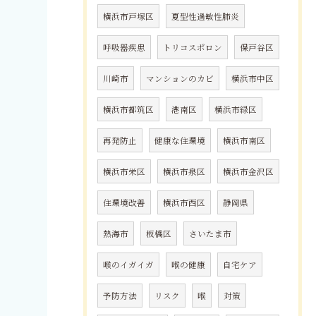
横浜市戸塚区
夏型性過敏性肺炎
呼吸器疾患
トリコスポロン
保戸谷区
川崎市
マンションのカビ
横浜市中区
横浜市都筑区
港南区
横浜市緑区
再発防止
健康な住環境
横浜市南区
横浜市栄区
横浜市泉区
横浜市金沢区
住環境改善
横浜市西区
静岡県
熱海市
板橋区
さいたま市
喉のイガイガ
喉の健康
自宅ケア
予防方法
リスク
喉
対策