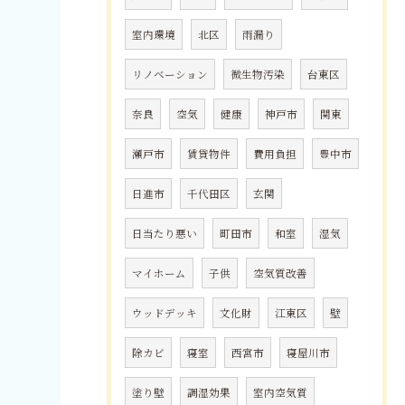
室内環境
北区
雨漏り
リノベーション
微生物汚染
台東区
奈良
空気
健康
神戸市
関東
瀬戸市
賃貸物件
費用負担
豊中市
日進市
千代田区
玄関
日当たり悪い
町田市
和室
湿気
マイホーム
子供
空気質改善
ウッドデッキ
文化財
江東区
壁
除カビ
寝室
西宮市
寝屋川市
塗り壁
調湿効果
室内空気質