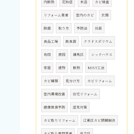
内断熱
花粉症
木造
カビ検査
リフォーム業者
室内のカビ
衣類
除菌
取り方
予防法
住居
食品工場
飲食店
クラドスポリウム
布団
原因
練馬区
シックハウス
家屋
建物
断熱
MIST工法
カビ種類
見分け方
カビリフォーム
室内環境改善
住宅リフォーム
健康被害予防
湿気対策
カビ取りリフォーム
江東区カビ問題解決
カビ取り専門業者
足立区