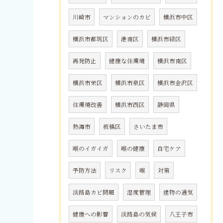
川崎市
マンションのカビ
横浜市中区
横浜市都筑区
港南区
横浜市緑区
再発防止
健康な住環境
横浜市南区
横浜市栄区
横浜市泉区
横浜市金沢区
住環境改善
横浜市西区
静岡県
熱海市
板橋区
さいたま市
喉のイガイガ
喉の健康
自宅ケア
予防方法
リスク
喉
対策
淡路島カビ問題
湿度管理
建物の通気
健康への影響
淡路島の気候
八王子市