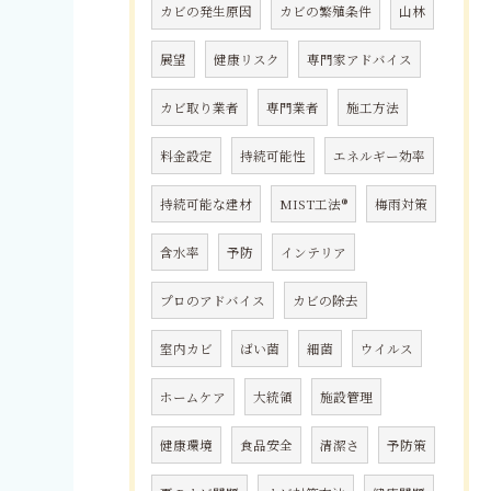
カビの発生原因
カビの繁殖条件
山林
展望
健康リスク
専門家アドバイス
カビ取り業者
専門業者
施工方法
料金設定
持続可能性
エネルギー効率
持続可能な建材
MIST工法®
梅雨対策
含水率
予防
インテリア
プロのアドバイス
カビの除去
室内カビ
ばい菌
細菌
ウイルス
ホームケア
大統領
施設管理
健康環境
食品安全
清潔さ
予防策