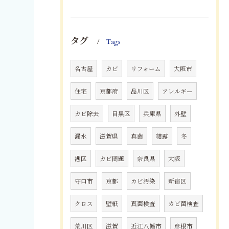
タグ
Tags
名古屋
カビ
リフォーム
大阪市
住宅
京都府
品川区
アレルギー
カビ除去
目黒区
兵庫県
外壁
漏水
滋賀県
真菌
結露
冬
港区
カビ問題
奈良県
大阪
守口市
京都
カビ汚染
新宿区
クロス
壁紙
真菌検査
カビ菌検査
荒川区
滋賀
近江八幡市
彦根市