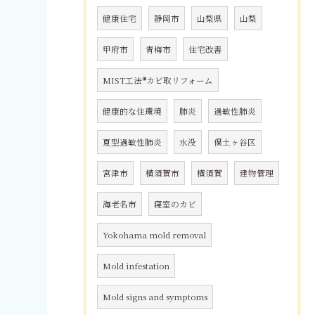
健康住宅
静岡市
山梨県
山梨
甲府市
青梅市
住宅改善
MIST工法®カビ取リフォーム
健康的な住環境
肺炎
過敏性肺炎
夏型過敏性肺炎
水没
保土ヶ谷区
宮津市
横須賀市
横須賀
建物管理
海老名市
寝室のカビ
Yokohama mold removal
Mold infestation
Mold signs and symptoms