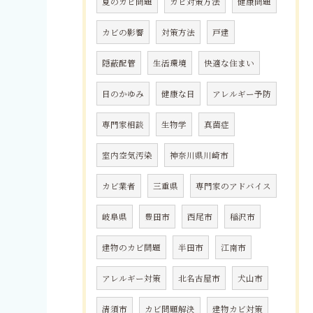
夏のカビ問題
カビ対策方法
健康問題
カビの影響
対策方法
戸建
隠蔽配管
生活環境
快適な住まい
目のかゆみ
健康な目
アレルギー予防
専門家相談
生物学
真菌症
室内空気汚染
神奈川県川崎市
カビ業者
三重県
専門家のアドバイス
岐阜県
豊田市
西尾市
稲沢市
建物のカビ問題
半田市
江南市
アレルギー対策
北名古屋市
犬山市
清須市
カビ問題解決
建物カビ対策