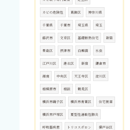
カビの危険性
葛飾区
神奈川県
千葉県
千葉市
埼玉県
埼玉
藤沢市
文京区
基礎断熱住宅
新築
豊島区
摂津市
白癬菌
水虫
江戸川区
港北区
新宿
鎌倉市
湘南
中央区
天王寺区
淀川区
相模原市
相談
鶴見区
横浜市磯子区
横浜市青葉区
住宅被害
横浜市戸塚区
夏型性過敏性肺炎
呼吸器疾患
トリコスポロン
保戸谷区