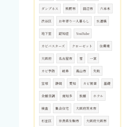
ダンプネス
熊野市
田辺市
六本木
渋谷区
お年寄り一人暮らし
水道橋
地下室
認知症
YouTube
カビバスターズ
クローゼット
住環境
大阪府
名古屋市
雪
一宮
カビ予防
岐阜
高山市
失敗
宝塚
静岡
愛知
カビ被害
基礎
全館空調
南知多
旅館
ホテル
検査
集合住宅
大阪府茨木市
杉並区
奈良県生駒市
大阪府大阪市