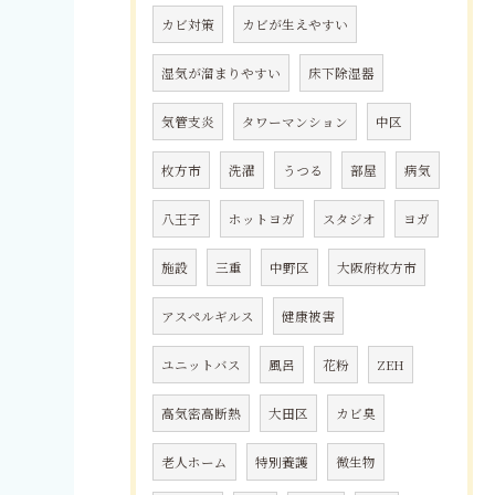
カビ対策
カビが生えやすい
湿気が溜まりやすい
床下除湿器
気管支炎
タワーマンション
中区
枚方市
洗濯
うつる
部屋
病気
八王子
ホットヨガ
スタジオ
ヨガ
施設
三重
中野区
大阪府枚方市
アスペルギルス
健康被害
ユニットバス
風呂
花粉
ZEH
高気密高断熱
大田区
カビ臭
老人ホーム
特別養護
微生物