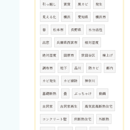
引っ越し
賃貸
黒カビ
発生
見える化
横浜
愛知県
横浜市
春
松本市
長野県
水分活性
出窓
兵庫県西宮市
相対湿度
絶対湿度
田原市
世田谷区
棟上げ
調布市
地下
品川
防カビ
都内
カビ発生
カビ掃除
神奈川
基礎断熱
畳
ぶっちゃけ
動画
古民家
古民家再生
高気密高断熱住宅
コンクリート壁
床断熱住宅
外断熱