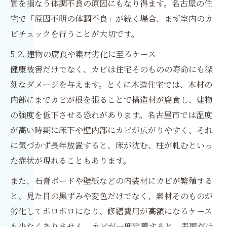
質を損なう体調不良の原因にもなり得ます。名古屋の住
宅で「原因不明の体調不良」が続く場合、まず室内のカ
ビチェックを行うことが大切です。
5-2. 建物の腐食や素材劣化に至るケース
健康被害だけでなく、カビは住宅そのものの寿命にも深
刻なダメージを与えます。とくに木造住宅では、木材の
内部にまでカビが根を張ることで構造材が腐食し、建物
の強度を低下させる恐れがあります。名古屋市では湿度
が高い時期に床下や壁内部にカビが広がりやすく、それ
に気づかず長年放置すると、床が沈む、柱が軋むといっ
た症状が現れることもあります。
また、石膏ボードや壁紙などの内装材にカビが繁殖する
と、見た目の黒ずみや変色だけでなく、素材そのものが
劣化してボロボロになり、修繕費用が高額になるケース
も少なくありません。カビが一度定着すると、表面だけ