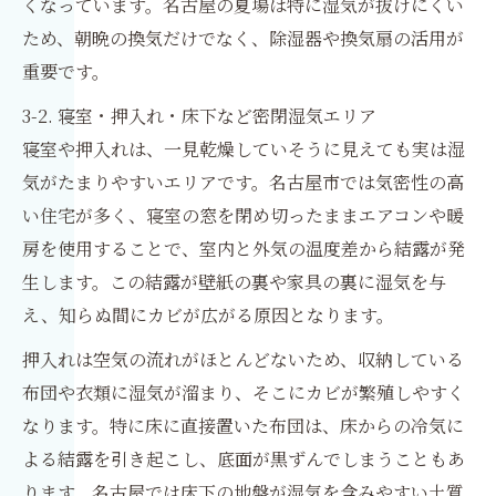
くなっています。名古屋の夏場は特に湿気が抜けにくい
ため、朝晩の換気だけでなく、除湿器や換気扇の活用が
重要です。
3-2. 寝室・押入れ・床下など密閉湿気エリア
寝室や押入れは、一見乾燥していそうに見えても実は湿
気がたまりやすいエリアです。名古屋市では気密性の高
い住宅が多く、寝室の窓を閉め切ったままエアコンや暖
房を使用することで、室内と外気の温度差から結露が発
生します。この結露が壁紙の裏や家具の裏に湿気を与
え、知らぬ間にカビが広がる原因となります。
押入れは空気の流れがほとんどないため、収納している
布団や衣類に湿気が溜まり、そこにカビが繁殖しやすく
なります。特に床に直接置いた布団は、床からの冷気に
よる結露を引き起こし、底面が黒ずんでしまうこともあ
ります。名古屋では床下の地盤が湿気を含みやすい土質