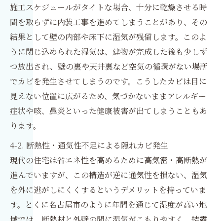
施工スケジュールがタイトな場合、十分に乾燥させる時
間を取らずに内装工事を進めてしまうことがあり、その
結果として壁の内部や床下に湿気が残留します。このよ
うに閉じ込められた湿気は、建物が完成した後も少しず
つ放出され、壁の裏や天井裏など空気の循環がない場所
でカビを発生させてしまうのです。こうしたカビは目に
見えない位置に広がるため、気づかないままアレルギー
症状や咳、鼻炎といった健康被害が出てしまうこともあ
ります。
4-2. 断熱性・通気性不足による隠れカビ発生
現代の住宅は省エネ性を高めるために高気密・高断熱が
進んでいますが、この構造が逆に通気性を損ない、湿気
を外に逃がしにくくするというデメリットを持っていま
す。とくに名古屋市のように年間を通じて湿度が高い地
域では、断熱材と外壁の間に湿気がこもりやすく、結露