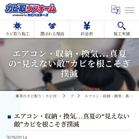
カビ取り施工
選ばれる理由
料金表
施工実績
エアコン・収納・換気…真夏
の“見えない敵”カビを根こそぎ
撲滅
東京のカビ取り・カビ対策ならMIST工法®カビ取リフォーム
ブログ
エアコン・収納・換気…真夏の“見えない敵”カビを根こそぎ撲滅
エアコン・収納・換気…真夏の“見えない
敵”カビを根こそぎ撲滅
2025/07/14