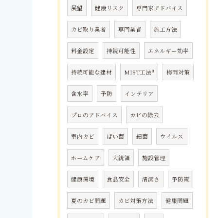
展望
健康リスク
専門家アドバイス
カビ取り業者
専門業者
施工方法
料金設定
持続可能性
エネルギー効率
持続可能な建材
MIST工法®
梅雨対策
含水率
予防
インテリア
プロのアドバイス
カビの除去
室内カビ
ばい菌
細菌
ウイルス
ホームケア
大統領
施設管理
健康環境
食品安全
清潔さ
予防策
夏のカビ問題
カビ対策方法
健康問題