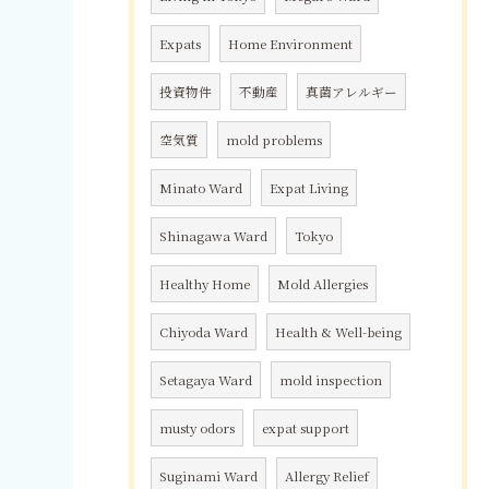
Expats
Home Environment
投資物件
不動産
真菌アレルギー
空気質
mold problems
Minato Ward
Expat Living
Shinagawa Ward
Tokyo
Healthy Home
Mold Allergies
Chiyoda Ward
Health & Well-being
Setagaya Ward
mold inspection
musty odors
expat support
Suginami Ward
Allergy Relief