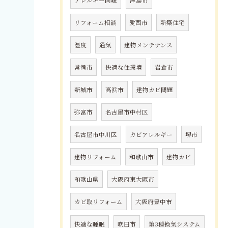
アレルギー問題
津島市
リフォーム相談
愛西市
新築住宅
湿度
通気
建物メンテナンス
常滑市
快適な住環境
岩倉市
新城市
高浜市
建物カビ問題
弥富市
名古屋市中村区
名古屋市中川区
カビアレルギー
堺市
建物リフォーム
和歌山市
建物カビ
和歌山県
大阪府東大阪市
カビ取リフォーム
大阪府豊中市
快適な睡眠
吹田市
第3種換気システム