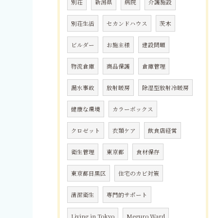
別荘
新潟県
病院
介護施設
別荘生活
セカンドハウス
茨木
ビルダー
お施主様
建設問題
物流倉庫
商品保護
倉庫管理
漏水事故
放射暖房
除湿型放射冷暖房
健康な環境
カラーボックス
クロゼット
衣類ケア
飲食店経営
衛生管理
東京都
食材保存
東京都目黒区
住宅のカビ対策
清潔衛生
専門的サポート
Living in Tokyo
Meguro Ward