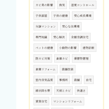
カビ臭の影響
換気
湿度コントロール
子供部屋
子供の健康
安心成長環境
分譲マンション
安心な住環境
専門知識
安心解決
全館空調住宅
ペットの健康
小動物の影響
建物診断
防カビ対策
倉庫カビ
保管物管理
倉庫リフォーム
店舗改装
室内空気品質
事務所
店舗
自宅
線状降水帯
天候とカビ
快適さ
賃貸住宅
マンションリフォーム