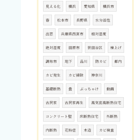
見える化
横浜
愛知県
横浜市
春
松本市
長野県
水分活性
出窓
兵庫県西宮市
相対湿度
絶対湿度
田原市
世田谷区
棟上げ
調布市
地下
品川
防カビ
都内
カビ発生
カビ掃除
神奈川
基礎断熱
畳
ぶっちゃけ
動画
古民家
古民家再生
高気密高断熱住宅
コンクリート壁
床断熱住宅
外断熱
内断熱
花粉症
木造
カビ検査