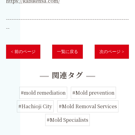
https://kabikensa.com/
--------------------------------------------------------------------
--
< 前のページ
一覧に戻る
次のページ >
関連タグ
#mold remediation
#Mold prevention
#Hachioji City
#Mold Removal Services
#Mold Specialists