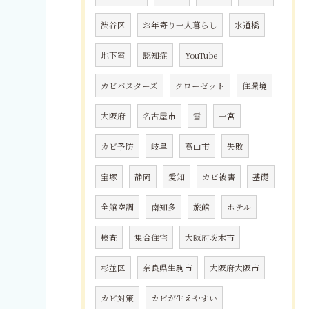
渋谷区
お年寄り一人暮らし
水道橋
地下室
認知症
YouTube
カビバスターズ
クローゼット
住環境
大阪府
名古屋市
雪
一宮
カビ予防
岐阜
高山市
失敗
宝塚
静岡
愛知
カビ被害
基礎
全館空調
南知多
旅館
ホテル
検査
集合住宅
大阪府茨木市
杉並区
奈良県生駒市
大阪府大阪市
カビ対策
カビが生えやすい