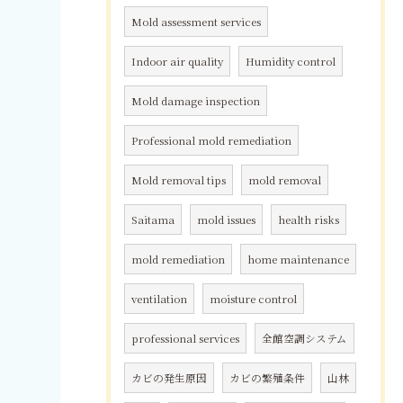
Mold assessment services
Indoor air quality
Humidity control
Mold damage inspection
Professional mold remediation
Mold removal tips
mold removal
Saitama
mold issues
health risks
mold remediation
home maintenance
ventilation
moisture control
professional services
全館空調システム
カビの発生原因
カビの繁殖条件
山林