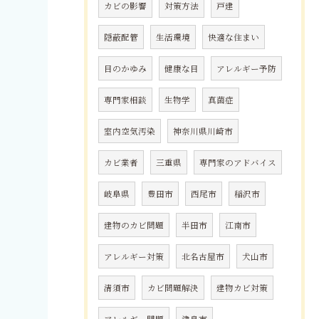
カビの影響
対策方法
戸建
隠蔽配管
生活環境
快適な住まい
目のかゆみ
健康な目
アレルギー予防
専門家相談
生物学
真菌症
室内空気汚染
神奈川県川崎市
カビ業者
三重県
専門家のアドバイス
岐阜県
豊田市
西尾市
稲沢市
建物のカビ問題
半田市
江南市
アレルギー対策
北名古屋市
犬山市
清須市
カビ問題解決
建物カビ対策