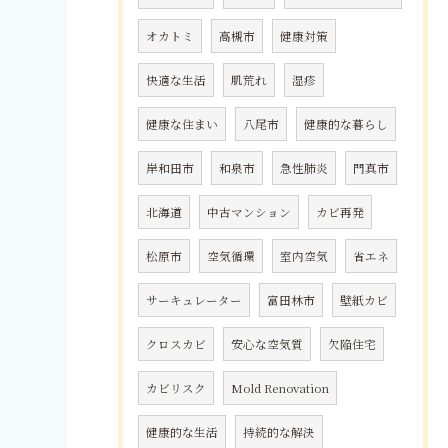
オカトミ
高槻市
健康対策
快適な生活
肌荒れ
湿疹
健康な住まい
八尾市
健康的な暮らし
岸和田市
和泉市
急性肺炎
門真市
北海道
中古マンション
カビ再発
松原市
空気循環
室内空気
省エネ
サーキュレーター
富田林市
壁紙カビ
クロスカビ
安心な空気質
欠陥住宅
カビリスク
Mold Renovation
健康的な生活
持続的な解決