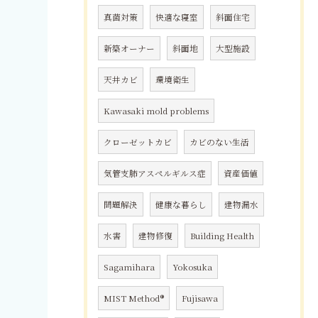
真菌対策
快適な寝室
斜面住宅
新築オーナー
斜面地
大型施設
天井カビ
環境衛生
Kawasaki mold problems
クローゼットカビ
カビのない生活
気管支肺アスペルギルス症
資産価値
問題解決
健康な暮らし
建物漏水
水害
建物修復
Building Health
Sagamihara
Yokosuka
MIST Method®
Fujisawa