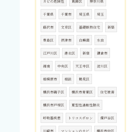
カビの危険性
葛飾区
神奈川県
千葉県
千葉市
埼玉県
埼玉
藤沢市
文京区
基礎断熱住宅
新築
豊島区
摂津市
白癬菌
水虫
江戸川区
港北区
新宿
鎌倉市
湘南
中央区
天王寺区
淀川区
相模原市
相談
鶴見区
横浜市磯子区
横浜市青葉区
住宅被害
横浜市戸塚区
夏型性過敏性肺炎
呼吸器疾患
トリコスポロン
保戸谷区
川崎市
マンションのカビ
横浜市中区