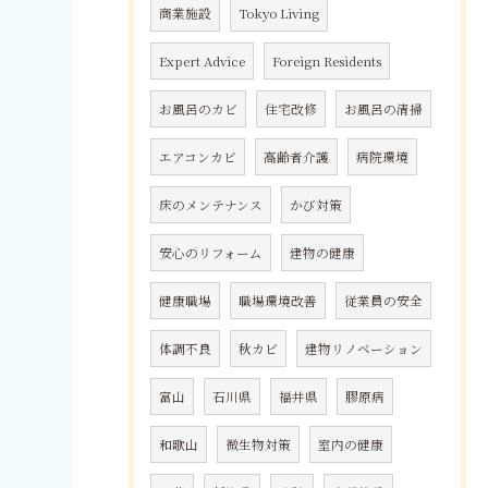
商業施設
Tokyo Living
Expert Advice
Foreign Residents
お風呂のカビ
住宅改修
お風呂の清掃
エアコンカビ
高齢者介護
病院環境
床のメンテナンス
かび対策
安心のリフォーム
建物の健康
健康職場
職場環境改善
従業員の安全
体調不良
秋カビ
建物リノベーション
富山
石川県
福井県
膠原病
和歌山
微生物対策
室内の健康