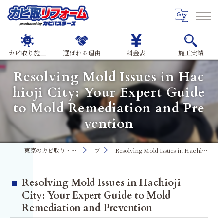
カビ取り施工
選ばれる理由
料金表
施工実績
Resolving Mold Issues in Hac
hioji City: Your Expert Guide
to Mold Remediation and Pre
vention
東京のカビ取り・カビ対策ならMIST工法®カビ取リフォーム
ブログ
Resolving Mold Issues in Hachioji City: Your Expert Guide to Mold Remediation and Prevention
Resolving Mold Issues in Hachioji
City: Your Expert Guide to Mold
Remediation and Prevention