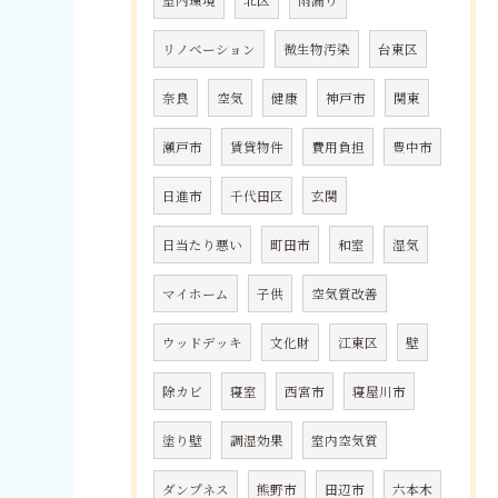
室内環境
北区
雨漏り
リノベーション
微生物汚染
台東区
奈良
空気
健康
神戸市
関東
瀬戸市
賃貸物件
費用負担
豊中市
日進市
千代田区
玄関
日当たり悪い
町田市
和室
湿気
マイホーム
子供
空気質改善
ウッドデッキ
文化財
江東区
壁
除カビ
寝室
西宮市
寝屋川市
塗り壁
調湿効果
室内空気質
ダンプネス
熊野市
田辺市
六本木