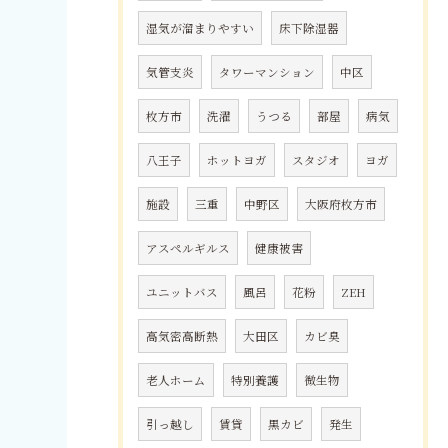
湿気が溜まりやすい
床下除湿器
気管支炎
タワーマンション
中区
枚方市
洗濯
うつる
部屋
病気
八王子
ホットヨガ
スタジオ
ヨガ
施設
三重
中野区
大阪府枚方市
アスペルギルス
健康被害
ユニットバス
風呂
花粉
ZEH
高気密高断熱
大田区
カビ臭
老人ホーム
特別養護
微生物
引っ越し
賃貸
黒カビ
発生