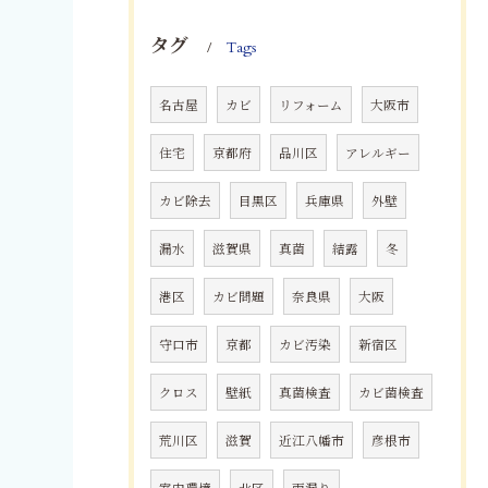
タグ
Tags
名古屋
カビ
リフォーム
大阪市
住宅
京都府
品川区
アレルギー
カビ除去
目黒区
兵庫県
外壁
漏水
滋賀県
真菌
結露
冬
港区
カビ問題
奈良県
大阪
守口市
京都
カビ汚染
新宿区
クロス
壁紙
真菌検査
カビ菌検査
荒川区
滋賀
近江八幡市
彦根市