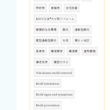
甲府市
青梅市
住宅改善
MIST工法®カビ取リフォーム
健康的な住環境
肺炎
過敏性肺炎
夏型過敏性肺炎
水没
保土ヶ谷区
宮津市
横須賀市
横須賀
建物管理
海老名市
寝室のカビ
Yokohama mold removal
Mold infestation
Mold signs and symptoms
Mold prevention