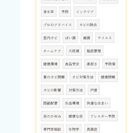
含水率
予防
インテリア
プロのアドバイス
カビの除去
室内カビ
ばい菌
細菌
ウイルス
ホームケア
大統領
施設管理
健康環境
食品安全
清潔さ
予防策
夏のカビ問題
カビ対策方法
健康問題
カビの影響
対策方法
戸建
隠蔽配管
生活環境
快適な住まい
目のかゆみ
健康な目
アレルギー予防
専門家相談
生物学
真菌症