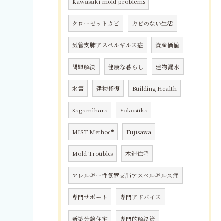
Kawasaki mold problems
クローゼットカビ
カビのない生活
気管支肺アスペルギルス症
資産価値
問題解決
健康な暮らし
建物漏水
水害
建物修復
Building Health
Sagamihara
Yokosuka
MIST Method®
Fujisawa
Mold Troubles
木造住宅
アレルギー性気管支肺アスペルギルス症
専門サポート
専門アドバイス
新築分譲住宅
専門的解決策