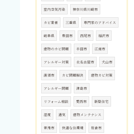
室内空気汚染
神奈川県川崎市
カビ業者
三重県
専門家のアドバイス
岐阜県
豊田市
西尾市
稲沢市
建物のカビ問題
半田市
江南市
アレルギー対策
北名古屋市
犬山市
清須市
カビ問題解決
建物カビ対策
アレルギー問題
津島市
リフォーム相談
愛西市
新築住宅
湿度
通気
建物メンテナンス
常滑市
快適な住環境
岩倉市