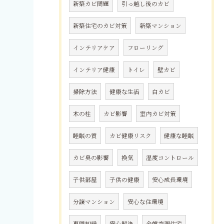
新築カビ問題
引っ越し後のカビ
新築住宅のカビ対策
新築マンション
インテリアケア
フローリング
インテリア健康
トイレ
壁カビ
掃除方法
健康な生活
白カビ
木の柱
カビ影響
室内カビ対策
睡眠の質
カビ健康リスク
健康な睡眠
カビ臭の影響
換気
湿度コントロール
子供部屋
子供の健康
安心成長環境
分譲マンション
安心な住環境
専門知識
安心解決
全館空調住宅