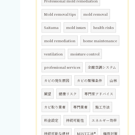
Professional mold remediation
Mold removal tips
mold removal
Saitama
mold issues
health risks
mold remediation
home maintenance
ventilation
moisture control
professional services
全館空調システム
カビの発生原因
カビの繁殖条件
山林
展望
健康リスク
専門家アドバイス
カビ取り業者
専門業者
施工方法
料金設定
持続可能性
エネルギー効率
持続可能な建材
MIST工法®
梅雨対策