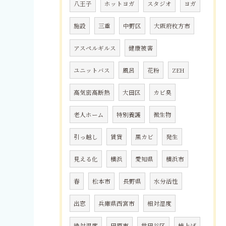
八王子
ホットヨガ
スタジオ
ヨガ
施設
三重
中野区
大阪府枚方市
アスペルギルス
健康被害
ユニットバス
風呂
花粉
ZEH
高気密高断熱
大田区
カビ臭
老人ホーム
特別養護
微生物
引っ越し
賃貸
黒カビ
発生
見える化
横浜
愛知県
横浜市
春
松本市
長野県
水分活性
出窓
兵庫県西宮市
相対湿度
絶対湿度
田原市
世田谷区
棟上げ