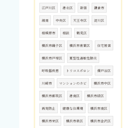
江戸川区
港北区
新宿
鎌倉市
湘南
中央区
天王寺区
淀川区
相模原市
相談
鶴見区
横浜市磯子区
横浜市青葉区
住宅被害
横浜市戸塚区
夏型性過敏性肺炎
呼吸器疾患
トリコスポロン
保戸谷区
川崎市
マンションのカビ
横浜市中区
横浜市都筑区
港南区
横浜市緑区
再発防止
健康な住環境
横浜市南区
横浜市栄区
横浜市泉区
横浜市金沢区