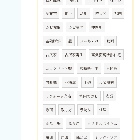
調布市
地下
品川
防カビ
都内
カビ発生
カビ掃除
神奈川
基礎断熱
畳
ぶっちゃけ
動画
古民家
古民家再生
高気密高断熱住宅
コンクリート壁
床断熱住宅
外断熱
内断熱
花粉症
木造
カビ検査
リフォーム業者
室内のカビ
衣類
除菌
取り方
予防法
住居
食品工場
飲食店
クラドスポリウム
布団
原因
練馬区
シックハウス