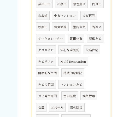
岸和田市
和泉市
急性肺炎
門真市
北海道
中古マンション
カビ再発
松原市
空気循環
室内空気
省エネ
サーキュレーター
富田林市
壁紙カビ
クロスカビ
安心な空気質
欠陥住宅
カビリスク
Mold Renovation
健康的な生活
持続的な解決
カビの原因
マンションカビ
カビ発生原因
室内湿度
換気管理
台風
お盆休み
家の防災