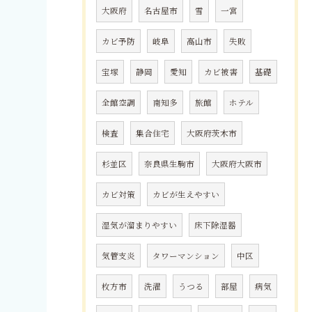
大阪府
名古屋市
雪
一宮
カビ予防
岐阜
高山市
失敗
宝塚
静岡
愛知
カビ被害
基礎
全館空調
南知多
旅館
ホテル
検査
集合住宅
大阪府茨木市
杉並区
奈良県生駒市
大阪府大阪市
カビ対策
カビが生えやすい
湿気が溜まりやすい
床下除湿器
気管支炎
タワーマンション
中区
枚方市
洗濯
うつる
部屋
病気