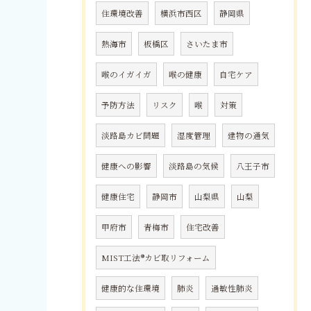
住環境改善
横浜市西区
静岡県
熱海市
板橋区
さいたま市
喉のイガイガ
喉の健康
自宅ケア
予防方法
リスク
喉
対策
淡路島カビ問題
湿度管理
建物の通気
健康への影響
淡路島の気候
八王子市
健康住宅
静岡市
山梨県
山梨
甲府市
青梅市
住宅改善
MIST工法®カビ取リフォーム
健康的な住環境
肺炎
過敏性肺炎