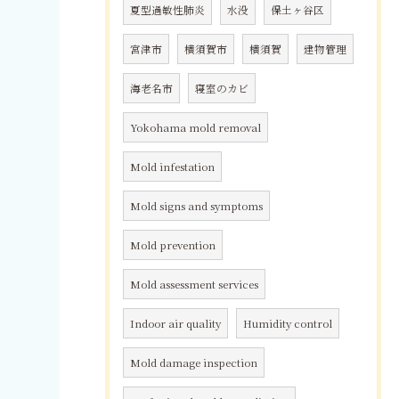
夏型過敏性肺炎
水没
保土ヶ谷区
宮津市
横須賀市
横須賀
建物管理
海老名市
寝室のカビ
Yokohama mold removal
Mold infestation
Mold signs and symptoms
Mold prevention
Mold assessment services
Indoor air quality
Humidity control
Mold damage inspection