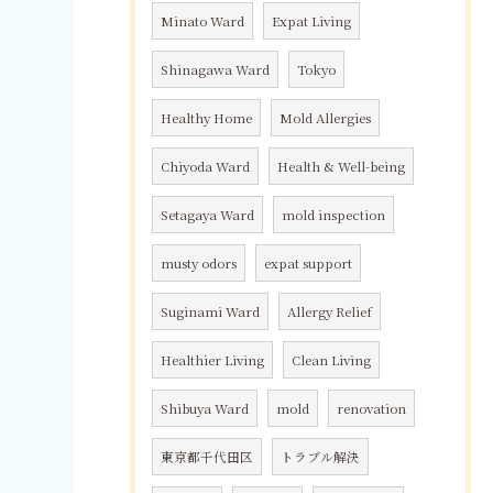
Minato Ward
Expat Living
Shinagawa Ward
Tokyo
Healthy Home
Mold Allergies
Chiyoda Ward
Health & Well-being
Setagaya Ward
mold inspection
musty odors
expat support
Suginami Ward
Allergy Relief
Healthier Living
Clean Living
Shibuya Ward
mold
renovation
東京都千代田区
トラブル解決