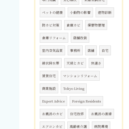
ペットの健康
小動物の影響
建物診断
防カビ対策
倉庫カビ
保管物管理
倉庫リフォーム
店舗改装
室内空気品質
事務所
店舗
自宅
線状降水帯
天候とカビ
快適さ
賃貸住宅
マンションリフォーム
商業施設
Tokyo Living
Expert Advice
Foreign Residents
お風呂のカビ
住宅改修
お風呂の清掃
エアコンカビ
高齢者介護
病院環境