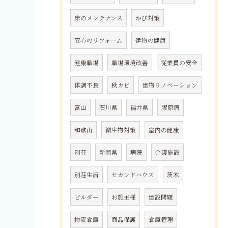
床のメンテナンス
かび対策
安心のリフォーム
建物の健康
健康職場
職場環境改善
従業員の安全
体調不良
秋カビ
建物リノベーション
富山
石川県
福井県
膠原病
和歌山
微生物対策
室内の健康
別荘
新潟県
病院
介護施設
別荘生活
セカンドハウス
茨木
ビルダー
お施主様
建設問題
物流倉庫
商品保護
倉庫管理