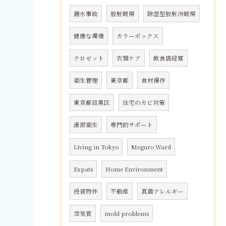
漏水事故
放射暖房
除湿型放射冷暖房
健康な環境
カラーボックス
クロゼット
衣類ケア
飲食店経営
衛生管理
東京都
食材保存
東京都目黒区
住宅のカビ対策
清潔衛生
専門的サポート
Living in Tokyo
Meguro Ward
Expats
Home Environment
投資物件
不動産
真菌アレルギー
空気質
mold problems