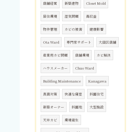
店舗経営
新築建物
Closet Mold
居住環境
湿気問題
高収益
物件管理
カビの被害
健康影響
Ota Ward
専門家サポート
大田区店舗
産業用カビ問題
店舗環境
カビ解決
ハウスメーカー
Chuo Ward
Building Maintenance
Kanagawa
真菌対策
快適な寝室
斜面住宅
新築オーナー
斜面地
大型施設
天井カビ
環境衛生