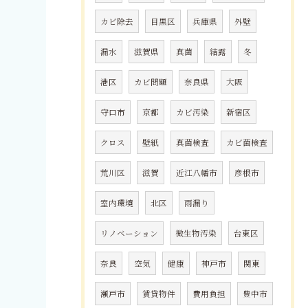
カビ除去
目黒区
兵庫県
外壁
漏水
滋賀県
真菌
結露
冬
港区
カビ問題
奈良県
大阪
守口市
京都
カビ汚染
新宿区
クロス
壁紙
真菌検査
カビ菌検査
荒川区
滋賀
近江八幡市
彦根市
室内環境
北区
雨漏り
リノベーション
微生物汚染
台東区
奈良
空気
健康
神戸市
関東
瀬戸市
賃貸物件
費用負担
豊中市