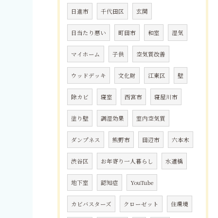
日進市
千代田区
玄関
日当たり悪い
町田市
和室
湿気
マイホーム
子供
空気質改善
ウッドデッキ
文化財
江東区
壁
除カビ
寝室
西宮市
寝屋川市
塗り壁
調湿効果
室内空気質
ダンプネス
熊野市
田辺市
六本木
渋谷区
お年寄り一人暮らし
水道橋
地下室
認知症
YouTube
カビバスターズ
クローゼット
住環境