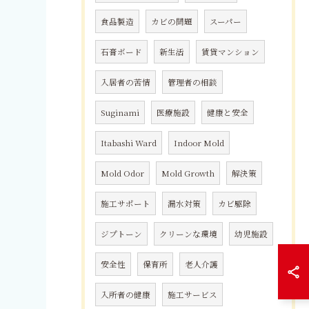
食品製造
カビの問題
スーパー
石膏ボード
新生活
賃貸マンション
入居者の苦情
管理者の相談
Suginami
医療施設
健康と安全
Itabashi Ward
Indoor Mold
Mold Odor
Mold Growth
解決策
施工サポート
漏水対策
カビ駆除
ジプトーン
クリーンな環境
幼児施設
安全性
保育所
老人介護
入所者の健康
施工サービス