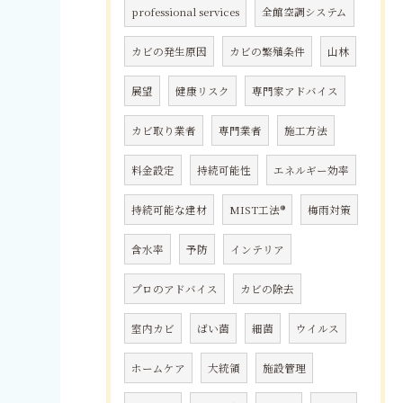
professional services
全館空調システム
カビの発生原因
カビの繁殖条件
山林
展望
健康リスク
専門家アドバイス
カビ取り業者
専門業者
施工方法
料金設定
持続可能性
エネルギー効率
持続可能な建材
MIST工法®
梅雨対策
含水率
予防
インテリア
プロのアドバイス
カビの除去
室内カビ
ばい菌
細菌
ウイルス
ホームケア
大統領
施設管理