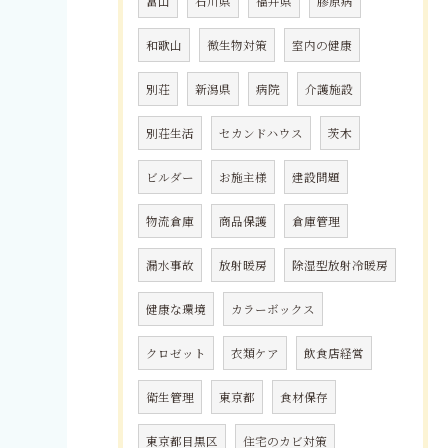
富山
石川県
福井県
膠原病
和歌山
微生物対策
室内の健康
別荘
新潟県
病院
介護施設
別荘生活
セカンドハウス
茨木
ビルダー
お施主様
建設問題
物流倉庫
商品保護
倉庫管理
漏水事故
放射暖房
除湿型放射冷暖房
健康な環境
カラーボックス
クロゼット
衣類ケア
飲食店経営
衛生管理
東京都
食材保存
東京都目黒区
住宅のカビ対策