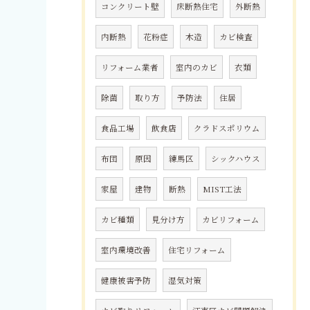
コンクリート壁
床断熱住宅
外断熱
内断熱
花粉症
木造
カビ検査
リフォーム業者
室内のカビ
衣類
除菌
取り方
予防法
住居
食品工場
飲食店
クラドスポリウム
布団
原因
練馬区
シックハウス
家屋
建物
断熱
MIST工法
カビ種類
見分け方
カビリフォーム
室内環境改善
住宅リフォーム
健康被害予防
湿気対策