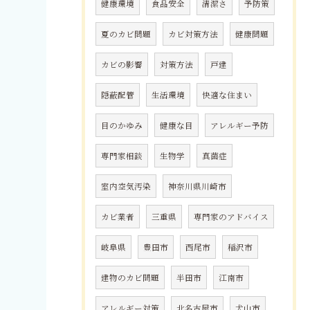
健康環境
食品安全
清潔さ
予防策
夏のカビ問題
カビ対策方法
健康問題
カビの影響
対策方法
戸建
隠蔽配管
生活環境
快適な住まい
目のかゆみ
健康な目
アレルギー予防
専門家相談
生物学
真菌症
室内空気汚染
神奈川県川崎市
カビ業者
三重県
専門家のアドバイス
岐阜県
豊田市
西尾市
稲沢市
建物のカビ問題
半田市
江南市
アレルギー対策
北名古屋市
犬山市