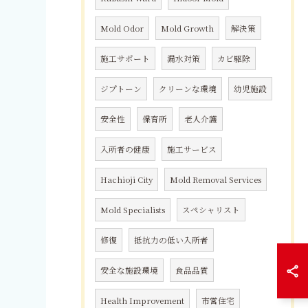
Mold Odor
Mold Growth
解決策
施工サポート
漏水対策
カビ駆除
ジプトーン
クリーンな環境
幼児施設
安全性
保育所
老人介護
入所者の健康
施工サービス
Hachioji City
Mold Removal Services
Mold Specialists
スペシャリスト
修復
抵抗力の低い入所者
安全な施設環境
食品品質
Health Improvement
市営住宅