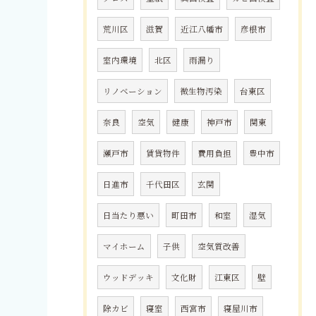
荒川区
滋賀
近江八幡市
彦根市
室内環境
北区
雨漏り
リノベーション
微生物汚染
台東区
奈良
空気
健康
神戸市
関東
瀬戸市
賃貸物件
費用負担
豊中市
日進市
千代田区
玄関
日当たり悪い
町田市
和室
湿気
マイホーム
子供
空気質改善
ウッドデッキ
文化財
江東区
壁
除カビ
寝室
西宮市
寝屋川市