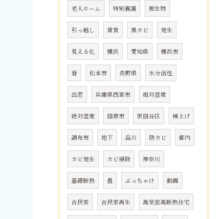
老人ホーム
特別養護
微生物
引っ越し
賃貸
黒カビ
発生
見える化
横浜
愛知県
横浜市
春
松本市
長野県
水分活性
出窓
兵庫県西宮市
相対湿度
絶対湿度
田原市
世田谷区
棟上げ
調布市
地下
品川
防カビ
都内
カビ発生
カビ掃除
神奈川
基礎断熱
畳
ぶっちゃけ
動画
古民家
古民家再生
高気密高断熱住宅