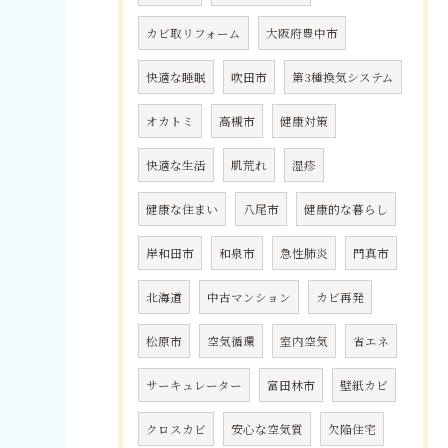
カビ取リフォーム
大阪府豊中市
快適な睡眠
吹田市
第3種換気システム
オカトミ
高槻市
健康対策
快適な生活
肌荒れ
湿疹
健康な住まい
八尾市
健康的な暮らし
岸和田市
和泉市
急性肺炎
門真市
北海道
中古マンション
カビ再発
松原市
空気循環
室内空気
省エネ
サーキュレーター
富田林市
壁紙カビ
クロスカビ
安心な空気質
欠陥住宅