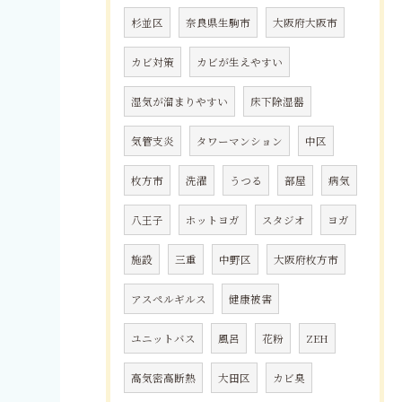
杉並区
奈良県生駒市
大阪府大阪市
カビ対策
カビが生えやすい
湿気が溜まりやすい
床下除湿器
気管支炎
タワーマンション
中区
枚方市
洗濯
うつる
部屋
病気
八王子
ホットヨガ
スタジオ
ヨガ
施設
三重
中野区
大阪府枚方市
アスペルギルス
健康被害
ユニットバス
風呂
花粉
ZEH
高気密高断熱
大田区
カビ臭