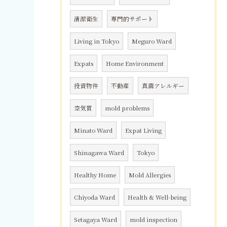
清潔衛生
専門的サポート
Living in Tokyo
Meguro Ward
Expats
Home Environment
投資物件
不動産
真菌アレルギー
空気質
mold problems
Minato Ward
Expat Living
Shinagawa Ward
Tokyo
Healthy Home
Mold Allergies
Chiyoda Ward
Health & Well-being
Setagaya Ward
mold inspection