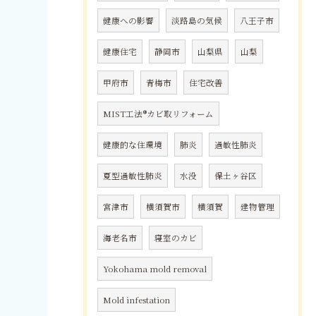
健康への影響
淡路島の気候
八王子市
健康住宅
静岡市
山梨県
山梨
甲府市
青梅市
住宅改善
MIST工法®カビ取リフォーム
健康的な住環境
肺炎
過敏性肺炎
夏型過敏性肺炎
水没
保土ヶ谷区
宮津市
横須賀市
横須賀
建物管理
海老名市
寝室のカビ
Yokohama mold removal
Mold infestation