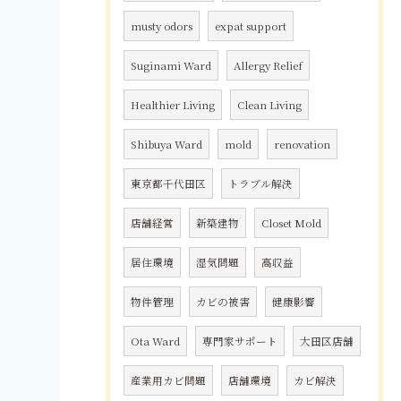
musty odors
expat support
Suginami Ward
Allergy Relief
Healthier Living
Clean Living
Shibuya Ward
mold
renovation
東京都千代田区
トラブル解決
店舗経営
新築建物
Closet Mold
居住環境
湿気問題
高収益
物件管理
カビの被害
健康影響
Ota Ward
専門家サポート
大田区店舗
産業用カビ問題
店舗環境
カビ解決