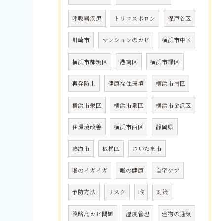
呼吸器疾患
トリコスポロン
保戸谷区
川崎市
マンションのカビ
横浜市中区
横浜市都筑区
港南区
横浜市緑区
再発防止
健康な住環境
横浜市南区
横浜市栄区
横浜市泉区
横浜市金沢区
住環境改善
横浜市西区
静岡県
熱海市
板橋区
さいたま市
喉のイガイガ
喉の健康
自宅ケア
予防方法
リスク
喉
対策
淡路島カビ問題
湿度管理
建物の通気