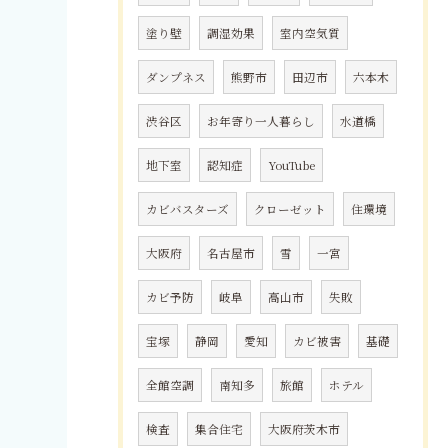
塗り壁
調湿効果
室内空気質
ダンプネス
熊野市
田辺市
六本木
渋谷区
お年寄り一人暮らし
水道橋
地下室
認知症
YouTube
カビバスターズ
クローゼット
住環境
大阪府
名古屋市
雪
一宮
カビ予防
岐阜
高山市
失敗
宝塚
静岡
愛知
カビ被害
基礎
全館空調
南知多
旅館
ホテル
検査
集合住宅
大阪府茨木市