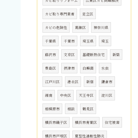
カビ取りリフォーム
江東区カビ問題解決
カビ取り専門業者
足立区
カビの危険性
葛飾区
神奈川県
千葉県
千葉市
埼玉県
埼玉
藤沢市
文京区
基礎断熱住宅
新築
豊島区
摂津市
白癬菌
水虫
江戸川区
港北区
新宿
鎌倉市
湘南
中央区
天王寺区
淀川区
相模原市
相談
鶴見区
横浜市磯子区
横浜市青葉区
住宅被害
横浜市戸塚区
夏型性過敏性肺炎