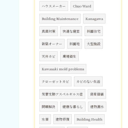
ハウスメーカー
Chuo Ward
Building Maintenance
Kanagawa
真菌対策
快適な寝室
斜面住宅
新築オーナー
斜面地
大型施設
天井カビ
環境衛生
Kawasaki mold problems
クローゼットカビ
カビのない生活
気管支肺アスペルギルス症
資産価値
問題解決
健康な暮らし
建物漏水
水害
建物修復
Building Health