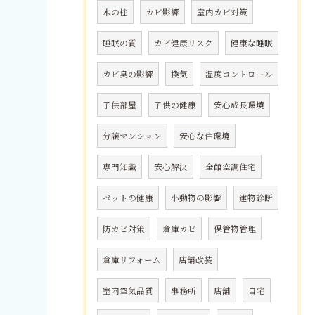
木の柱
カビ影響
室内カビ対策
睡眠の質
カビ健康リスク
健康な睡眠
カビ臭の影響
換気
湿度コントロール
子供部屋
子供の健康
安心成長環境
分譲マンション
安心な住環境
専門知識
安心解決
全館空調住宅
ペットの健康
小動物の影響
建物診断
防カビ対策
倉庫カビ
保管物管理
倉庫リフォーム
店舗改装
室内空気品質
事務所
店舗
自宅