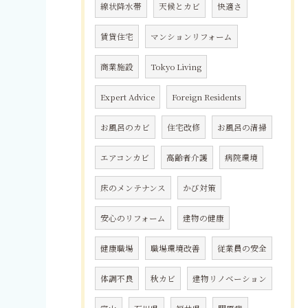
線状降水帯
天候とカビ
快適さ
賃貸住宅
マンションリフォーム
商業施設
Tokyo Living
Expert Advice
Foreign Residents
お風呂のカビ
住宅改修
お風呂の清掃
エアコンカビ
高齢者介護
病院環境
床のメンテナンス
かび対策
安心のリフォーム
建物の健康
健康職場
職場環境改善
従業員の安全
体調不良
秋カビ
建物リノベーション