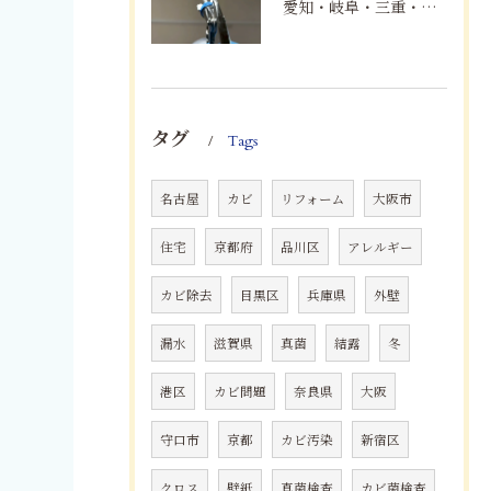
愛知・岐阜・三重・静岡でカビアレルギーにお悩みの方へ｜MIST工法®による安全なカビ対策と健康な住まいづくり
タグ
Tags
名古屋
カビ
リフォーム
大阪市
住宅
京都府
品川区
アレルギー
カビ除去
目黒区
兵庫県
外壁
漏水
滋賀県
真菌
結露
冬
港区
カビ問題
奈良県
大阪
守口市
京都
カビ汚染
新宿区
クロス
壁紙
真菌検査
カビ菌検査