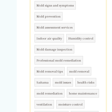
Mold signs and symptoms
Mold prevention
Mold assessment services
Indoor air quality
Humidity control
Mold damage inspection
Professional mold remediation
Mold removal tips
mold removal
Saitama
mold issues
health risks
mold remediation
home maintenance
ventilation
moisture control