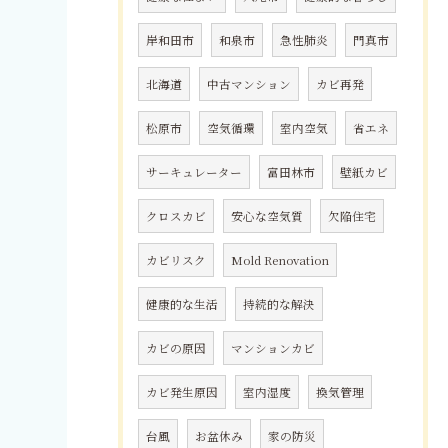
岸和田市
和泉市
急性肺炎
門真市
北海道
中古マンション
カビ再発
松原市
空気循環
室内空気
省エネ
サーキュレーター
富田林市
壁紙カビ
クロスカビ
安心な空気質
欠陥住宅
カビリスク
Mold Renovation
健康的な生活
持続的な解決
カビの原因
マンションカビ
カビ発生原因
室内湿度
換気管理
台風
お盆休み
家の防災