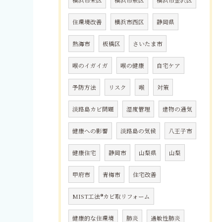
横浜市栄区
横浜市泉区
横浜市金沢区
住環境改善
横浜市西区
静岡県
熱海市
板橋区
さいたま市
喉のイガイガ
喉の健康
自宅ケア
予防方法
リスク
喉
対策
淡路島カビ問題
湿度管理
建物の通気
健康への影響
淡路島の気候
八王子市
健康住宅
静岡市
山梨県
山梨
甲府市
青梅市
住宅改善
MIST工法®カビ取リフォーム
健康的な住環境
肺炎
過敏性肺炎