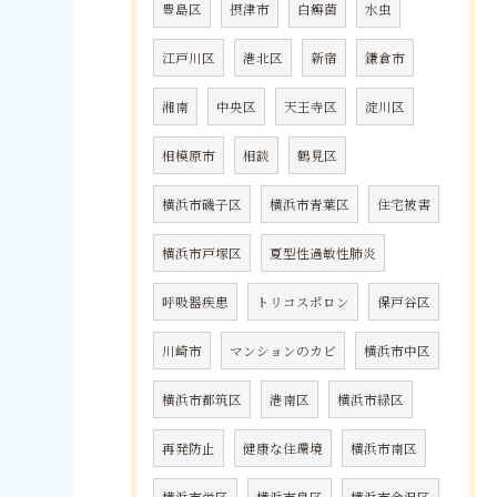
豊島区
摂津市
白癬菌
水虫
江戸川区
港北区
新宿
鎌倉市
湘南
中央区
天王寺区
淀川区
相模原市
相談
鶴見区
横浜市磯子区
横浜市青葉区
住宅被害
横浜市戸塚区
夏型性過敏性肺炎
呼吸器疾患
トリコスポロン
保戸谷区
川崎市
マンションのカビ
横浜市中区
横浜市都筑区
港南区
横浜市緑区
再発防止
健康な住環境
横浜市南区