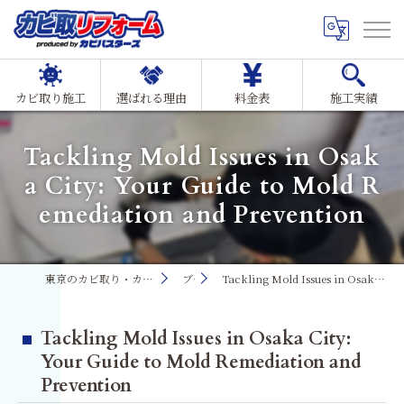
カビ取り施工
選ばれる理由
料金表
施工実績
Tackling Mold Issues in Osak
a City: Your Guide to Mold R
emediation and Prevention
東京のカビ取り・カビ対策ならMIST工法®カビ取リフォーム
ブログ
Tackling Mold Issues in Osaka City: Your Guide to Mold Remediation and Prevention
Tackling Mold Issues in Osaka City:
Your Guide to Mold Remediation and
Prevention