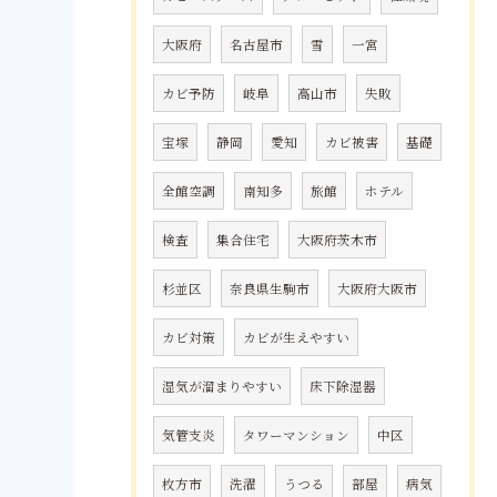
大阪府
名古屋市
雪
一宮
カビ予防
岐阜
高山市
失敗
宝塚
静岡
愛知
カビ被害
基礎
全館空調
南知多
旅館
ホテル
検査
集合住宅
大阪府茨木市
杉並区
奈良県生駒市
大阪府大阪市
カビ対策
カビが生えやすい
湿気が溜まりやすい
床下除湿器
気管支炎
タワーマンション
中区
枚方市
洗濯
うつる
部屋
病気