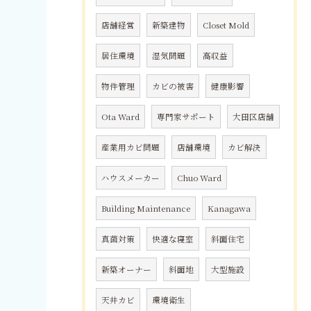
店舗経営
新築建物
Closet Mold
居住環境
湿気問題
高収益
物件管理
カビの被害
健康影響
Ota Ward
専門家サポート
大田区店舗
産業用カビ問題
店舗環境
カビ解決
ハウスメーカー
Chuo Ward
Building Maintenance
Kanagawa
真菌対策
快適な寝室
斜面住宅
新築オーナー
斜面地
大型施設
天井カビ
環境衛生