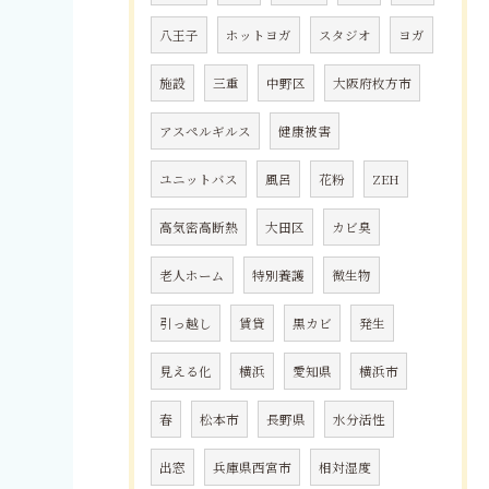
八王子
ホットヨガ
スタジオ
ヨガ
施設
三重
中野区
大阪府枚方市
アスペルギルス
健康被害
ユニットバス
風呂
花粉
ZEH
高気密高断熱
大田区
カビ臭
老人ホーム
特別養護
微生物
引っ越し
賃貸
黒カビ
発生
見える化
横浜
愛知県
横浜市
春
松本市
長野県
水分活性
出窓
兵庫県西宮市
相対湿度