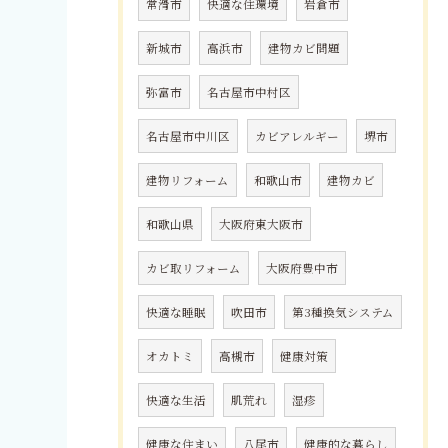
常滑市
快適な住環境
岩倉市
新城市
高浜市
建物カビ問題
弥富市
名古屋市中村区
名古屋市中川区
カビアレルギー
堺市
建物リフォーム
和歌山市
建物カビ
和歌山県
大阪府東大阪市
カビ取リフォーム
大阪府豊中市
快適な睡眠
吹田市
第3種換気システム
オカトミ
高槻市
健康対策
快適な生活
肌荒れ
湿疹
健康な住まい
八尾市
健康的な暮らし