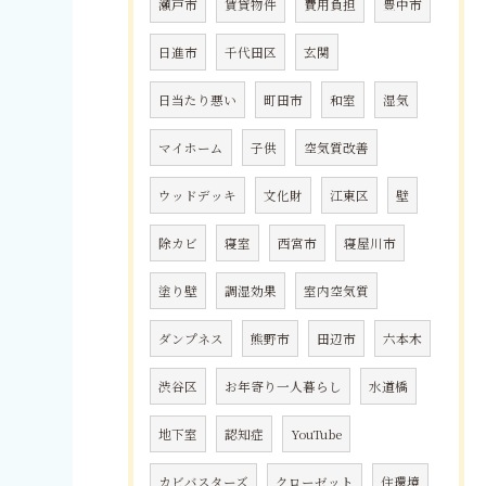
瀬戸市
賃貸物件
費用負担
豊中市
日進市
千代田区
玄関
日当たり悪い
町田市
和室
湿気
マイホーム
子供
空気質改善
ウッドデッキ
文化財
江東区
壁
除カビ
寝室
西宮市
寝屋川市
塗り壁
調湿効果
室内空気質
ダンプネス
熊野市
田辺市
六本木
渋谷区
お年寄り一人暮らし
水道橋
地下室
認知症
YouTube
カビバスターズ
クローゼット
住環境