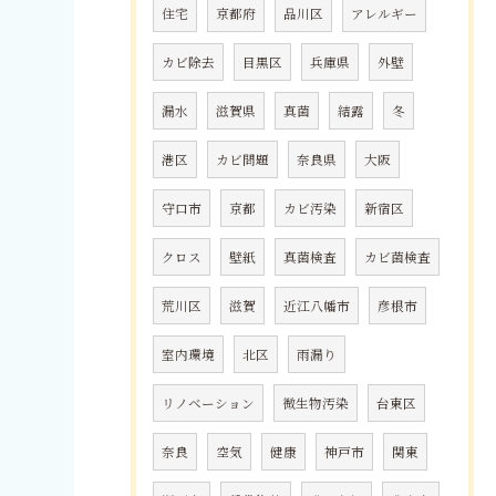
住宅
京都府
品川区
アレルギー
カビ除去
目黒区
兵庫県
外壁
漏水
滋賀県
真菌
結露
冬
港区
カビ問題
奈良県
大阪
守口市
京都
カビ汚染
新宿区
クロス
壁紙
真菌検査
カビ菌検査
荒川区
滋賀
近江八幡市
彦根市
室内環境
北区
雨漏り
リノベーション
微生物汚染
台東区
奈良
空気
健康
神戸市
関東