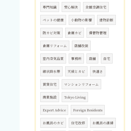
専門知識
安心解決
全館空調住宅
ペットの健康
小動物の影響
建物診断
防カビ対策
倉庫カビ
保管物管理
倉庫リフォーム
店舗改装
室内空気品質
事務所
店舗
自宅
線状降水帯
天候とカビ
快適さ
賃貸住宅
マンションリフォーム
商業施設
Tokyo Living
Expert Advice
Foreign Residents
お風呂のカビ
住宅改修
お風呂の清掃