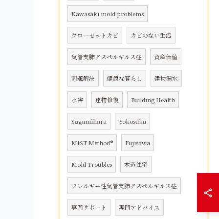
Kawasaki mold problems
クローゼットカビ
カビのない生活
気管支肺アスペルギルス症
資産価値
問題解決
健康な暮らし
建物漏水
水害
建物修復
Building Health
Sagamihara
Yokosuka
MIST Method®
Fujisawa
Mold Troubles
木造住宅
アレルギー性気管支肺アスペルギルス症
専門サポート
専門アドバイス