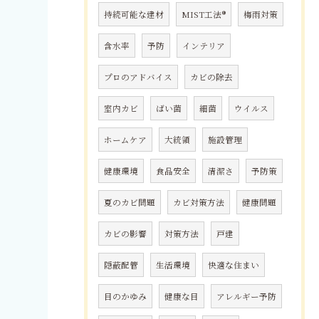
持続可能な建材
MIST工法®
梅雨対策
含水率
予防
インテリア
プロのアドバイス
カビの除去
室内カビ
ばい菌
細菌
ウイルス
ホームケア
大統領
施設管理
健康環境
食品安全
清潔さ
予防策
夏のカビ問題
カビ対策方法
健康問題
カビの影響
対策方法
戸建
隠蔽配管
生活環境
快適な住まい
目のかゆみ
健康な目
アレルギー予防