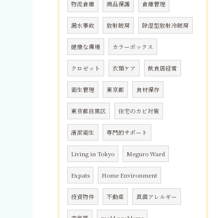
物流倉庫
商品保護
倉庫管理
漏水事故
放射暖房
除湿型放射冷暖房
健康な環境
カラーボックス
クロゼット
衣類ケア
飲食店経営
衛生管理
東京都
食材保存
東京都目黒区
住宅のカビ対策
清潔衛生
専門的サポート
Living in Tokyo
Meguro Ward
Expats
Home Environment
投資物件
不動産
真菌アレルギー