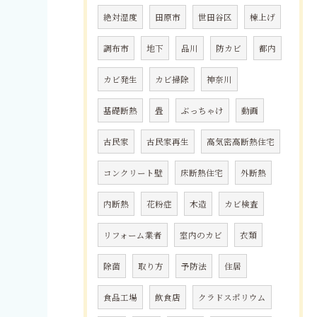
絶対湿度
田原市
世田谷区
棟上げ
調布市
地下
品川
防カビ
都内
カビ発生
カビ掃除
神奈川
基礎断熱
畳
ぶっちゃけ
動画
古民家
古民家再生
高気密高断熱住宅
コンクリート壁
床断熱住宅
外断熱
内断熱
花粉症
木造
カビ検査
リフォーム業者
室内のカビ
衣類
除菌
取り方
予防法
住居
食品工場
飲食店
クラドスポリウム