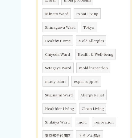
空気質
mold problems
Minato Ward
Expat Living
Shinagawa Ward
Tokyo
Healthy Home
Mold Allergies
Chiyoda Ward
Health & Well-being
Setagaya Ward
mold inspection
musty odors
expat support
Suginami Ward
Allergy Relief
Healthier Living
Clean Living
Shibuya Ward
mold
renovation
東京都千代田区
トラブル解決