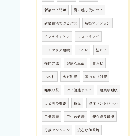
新築カビ問題
引っ越し後のカビ
新築住宅のカビ対策
新築マンション
インテリアケア
フローリング
インテリア健康
トイレ
壁カビ
掃除方法
健康な生活
白カビ
木の柱
カビ影響
室内カビ対策
睡眠の質
カビ健康リスク
健康な睡眠
カビ臭の影響
換気
湿度コントロール
子供部屋
子供の健康
安心成長環境
分譲マンション
安心な住環境