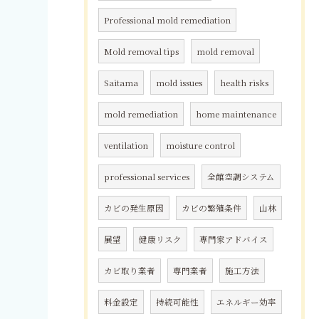
Professional mold remediation
Mold removal tips
mold removal
Saitama
mold issues
health risks
mold remediation
home maintenance
ventilation
moisture control
professional services
全館空調システム
カビの発生原因
カビの繁殖条件
山林
展望
健康リスク
専門家アドバイス
カビ取り業者
専門業者
施工方法
料金設定
持続可能性
エネルギー効率