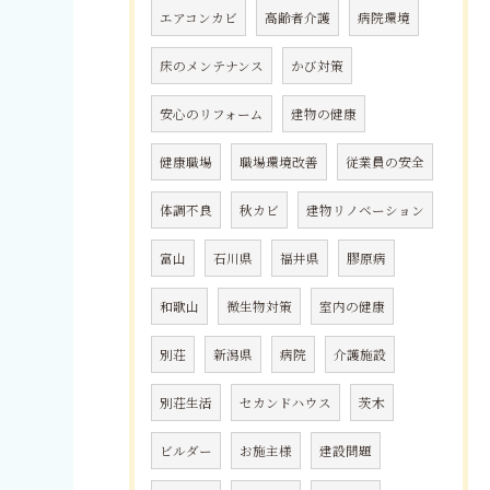
エアコンカビ
高齢者介護
病院環境
床のメンテナンス
かび対策
安心のリフォーム
建物の健康
健康職場
職場環境改善
従業員の安全
体調不良
秋カビ
建物リノベーション
富山
石川県
福井県
膠原病
和歌山
微生物対策
室内の健康
別荘
新潟県
病院
介護施設
別荘生活
セカンドハウス
茨木
ビルダー
お施主様
建設問題