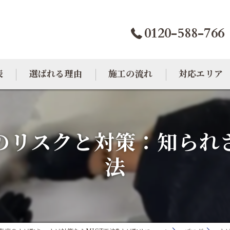
0120-588-766
表
選ばれる理由
施工の流れ
対応エリア
カビトラブル相談室
大阪のカビ取り
のリスクと対策：知られ
東京のカビ取り
法
愛知のカビ取り