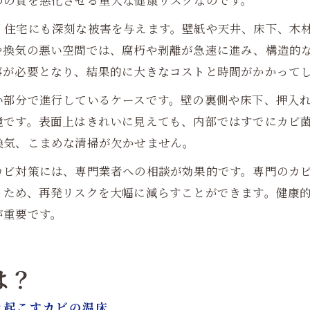
のの質を悪化させる重大な健康リスクなのです。
。住宅にも深刻な被害を与えます。壁紙や天井、床下、木
や換気の悪い空間では、腐朽や剥離が急速に進み、構造的
事が必要となり、結果的に大きなコストと時間がかかって
い部分で進行しているケースです。壁の裏側や床下、押入
境です。表面上はきれいに見えても、内部ではすでにカビ
換気、こまめな清掃が欠かせません。
カビ対策には、専門業者への相談が効果的です。専門のカ
うため、再発リスクを大幅に減らすことができます。健康
が重要です。
は？
き起こすカビの温床