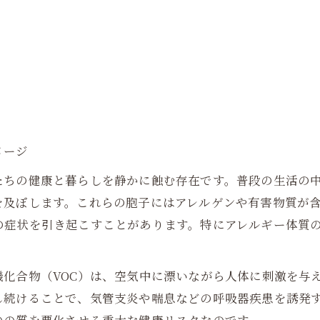
カビの除去方法と対策
カビ対策のための日常の習慣
カビと健康への影響
カビ対策の重要性とメリット
専門家への相談とカビ対策のお問い合わせ先
メージ
たちの健康と暮らしを静かに蝕む存在です。普段の生活の
を及ぼします。これらの胞子にはアレルゲンや有害物質が
の症状を引き起こすことがあります。特にアレルギー体質
化合物（VOC）は、空気中に漂いながら人体に刺激を与
し続けることで、気管支炎や喘息などの呼吸器疾患を誘発