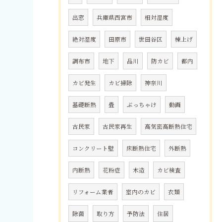
出窓
兵庫県西宮市
相対湿度
絶対湿度
田原市
世田谷区
棟上げ
調布市
地下
品川
防カビ
都内
カビ発生
カビ掃除
神奈川
基礎断熱
畳
ぶっちゃけ
動画
古民家
古民家再生
高気密高断熱住宅
コンクリート壁
床断熱住宅
外断熱
内断熱
花粉症
木造
カビ検査
リフォーム業者
室内のカビ
衣類
除菌
取り方
予防法
住居