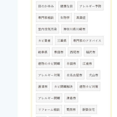
目のかゆみ
健康な目
アレルギー予防
専門家相談
生物学
真菌症
室内空気汚染
神奈川県川崎市
カビ業者
三重県
専門家のアドバイス
岐阜県
豊田市
西尾市
稲沢市
建物のカビ問題
半田市
江南市
アレルギー対策
北名古屋市
犬山市
清須市
カビ問題解決
建物カビ対策
アレルギー問題
津島市
リフォーム相談
愛西市
新築住宅