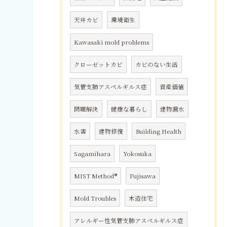
天井カビ
環境衛生
Kawasaki mold problems
クローゼットカビ
カビのない生活
気管支肺アスペルギルス症
資産価値
問題解決
健康な暮らし
建物漏水
水害
建物修復
Building Health
Sagamihara
Yokosuka
MIST Method®
Fujisawa
Mold Troubles
木造住宅
アレルギー性気管支肺アスペルギルス症