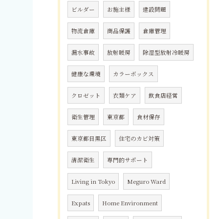
ビルダー
お施主様
建設問題
物流倉庫
商品保護
倉庫管理
漏水事故
放射暖房
除湿型放射冷暖房
健康な環境
カラーボックス
クロゼット
衣類ケア
飲食店経営
衛生管理
東京都
食材保存
東京都目黒区
住宅のカビ対策
清潔衛生
専門的サポート
Living in Tokyo
Meguro Ward
Expats
Home Environment