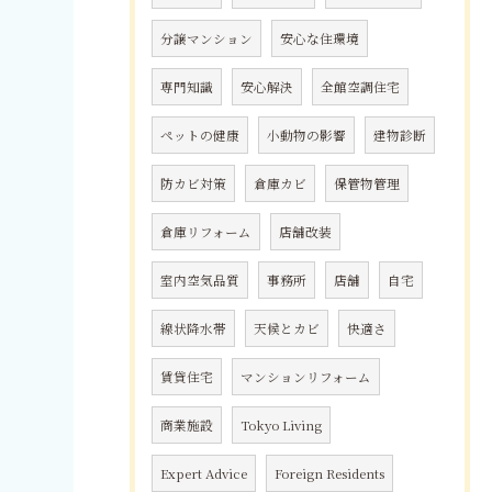
分譲マンション
安心な住環境
専門知識
安心解決
全館空調住宅
ペットの健康
小動物の影響
建物診断
防カビ対策
倉庫カビ
保管物管理
倉庫リフォーム
店舗改装
室内空気品質
事務所
店舗
自宅
線状降水帯
天候とカビ
快適さ
賃貸住宅
マンションリフォーム
商業施設
Tokyo Living
Expert Advice
Foreign Residents