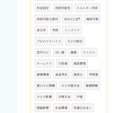
料金設定
持続可能性
エネルギー効率
持続可能な建材
MIST工法®
梅雨対策
含水率
予防
インテリア
プロのアドバイス
カビの除去
室内カビ
ばい菌
細菌
ウイルス
ホームケア
大統領
施設管理
健康環境
食品安全
清潔さ
予防策
夏のカビ問題
カビ対策方法
健康問題
カビの影響
対策方法
戸建
隠蔽配管
生活環境
快適な住まい