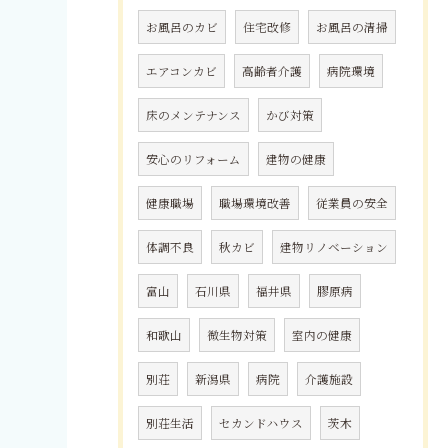
お風呂のカビ
住宅改修
お風呂の清掃
エアコンカビ
高齢者介護
病院環境
床のメンテナンス
かび対策
安心のリフォーム
建物の健康
健康職場
職場環境改善
従業員の安全
体調不良
秋カビ
建物リノベーション
富山
石川県
福井県
膠原病
和歌山
微生物対策
室内の健康
別荘
新潟県
病院
介護施設
別荘生活
セカンドハウス
茨木