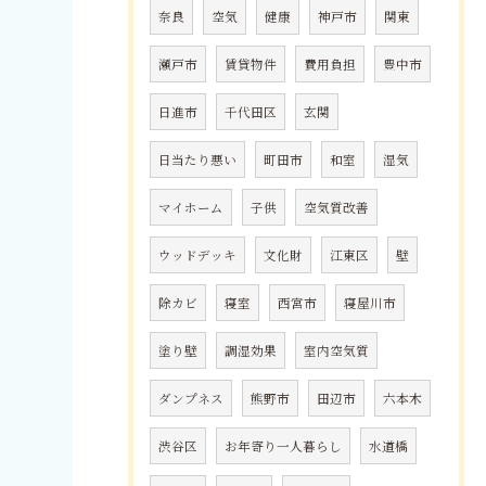
奈良
空気
健康
神戸市
関東
瀬戸市
賃貸物件
費用負担
豊中市
日進市
千代田区
玄関
日当たり悪い
町田市
和室
湿気
マイホーム
子供
空気質改善
ウッドデッキ
文化財
江東区
壁
除カビ
寝室
西宮市
寝屋川市
塗り壁
調湿効果
室内空気質
ダンプネス
熊野市
田辺市
六本木
渋谷区
お年寄り一人暮らし
水道橋