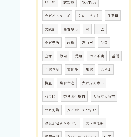
地下室
認知症
YouTube
カビバスターズ
クローゼット
住環境
大阪府
名古屋市
雪
一宮
カビ予防
岐阜
高山市
失敗
宝塚
静岡
愛知
カビ被害
基礎
全館空調
南知多
旅館
ホテル
検査
集合住宅
大阪府茨木市
杉並区
奈良県生駒市
大阪府大阪市
カビ対策
カビが生えやすい
湿気が溜まりやすい
床下除湿器
気管支炎
タワーマンション
中区