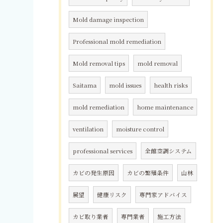
Mold damage inspection
Professional mold remediation
Mold removal tips
mold removal
Saitama
mold issues
health risks
mold remediation
home maintenance
ventilation
moisture control
professional services
全館空調システム
カビの発生原因
カビの繁殖条件
山林
展望
健康リスク
専門家アドバイス
カビ取り業者
専門業者
施工方法