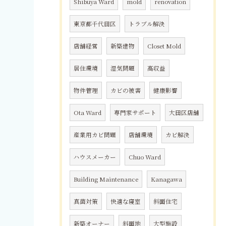
Shibuya Ward
mold
renovation
東京都千代田区
トラブル解決
店舗経営
新築建物
Closet Mold
居住環境
湿気問題
高収益
物件管理
カビの被害
健康影響
Ota Ward
専門家サポート
大田区店舗
産業用カビ問題
店舗環境
カビ解決
ハウスメーカー
Chuo Ward
Building Maintenance
Kanagawa
真菌対策
快適な寝室
斜面住宅
新築オーナー
斜面地
大型施設