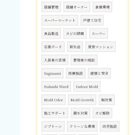
店舗管理
店舗オーナー
倉庫環境
スーパーマーケット
戸建て住宅
食品製造
カビの問題
スーパー
石膏ボード
新生活
賃貸マンション
入居者の苦情
管理者の相談
Suginami
医療施設
健康と安全
Itabashi Ward
Indoor Mold
Mold Odor
Mold Growth
解決策
施工サポート
漏水対策
カビ駆除
ジプトーン
クリーンな環境
幼児施設