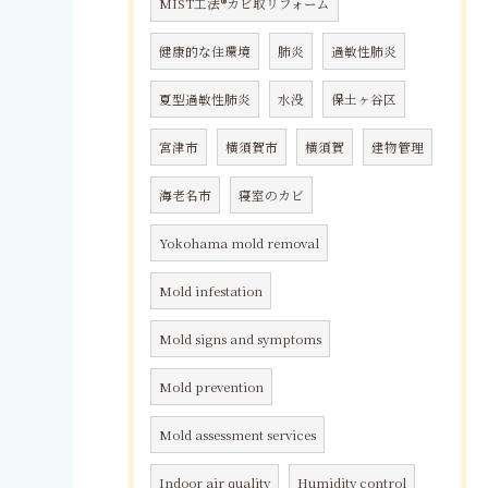
MIST工法®カビ取リフォーム
健康的な住環境
肺炎
過敏性肺炎
夏型過敏性肺炎
水没
保土ヶ谷区
宮津市
横須賀市
横須賀
建物管理
海老名市
寝室のカビ
Yokohama mold removal
Mold infestation
Mold signs and symptoms
Mold prevention
Mold assessment services
Indoor air quality
Humidity control