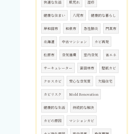
快適な生活
肌荒れ
湿疹
健康な住まい
八尾市
健康的な暮らし
岸和田市
和泉市
急性肺炎
門真市
北海道
中古マンション
カビ再発
松原市
空気循環
室内空気
省エネ
サーキュレーター
富田林市
壁紙カビ
クロスカビ
安心な空気質
欠陥住宅
カビリスク
Mold Renovation
健康的な生活
持続的な解決
カビの原因
マンションカビ
カビ発生原因
室内湿度
換気管理