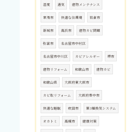
湿度
通気
建物メンテナンス
常滑市
快適な住環境
岩倉市
新城市
高浜市
建物カビ問題
弥富市
名古屋市中村区
名古屋市中川区
カビアレルギー
堺市
建物リフォーム
和歌山市
建物カビ
和歌山県
大阪府東大阪市
カビ取リフォーム
大阪府豊中市
快適な睡眠
吹田市
第3種換気システム
オカトミ
高槻市
健康対策