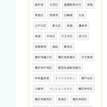
藤沢市
文京区
基礎断熱住宅
新築
豊島区
摂津市
白癬菌
水虫
江戸川区
港北区
新宿
鎌倉市
湘南
中央区
天王寺区
淀川区
相模原市
相談
鶴見区
横浜市磯子区
横浜市青葉区
住宅被害
横浜市戸塚区
夏型性過敏性肺炎
呼吸器疾患
トリコスポロン
保戸谷区
川崎市
マンションのカビ
横浜市中区
横浜市都筑区
港南区
横浜市緑区