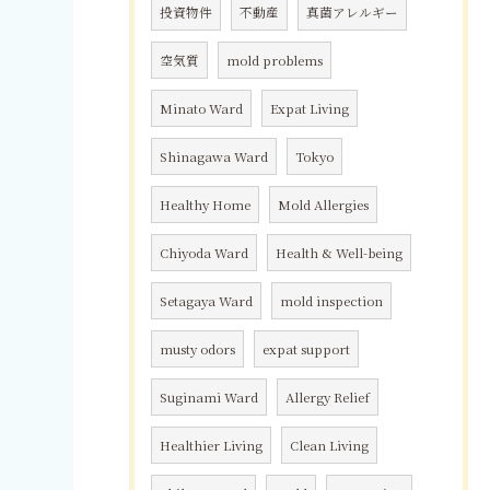
投資物件
不動産
真菌アレルギー
空気質
mold problems
Minato Ward
Expat Living
Shinagawa Ward
Tokyo
Healthy Home
Mold Allergies
Chiyoda Ward
Health & Well-being
Setagaya Ward
mold inspection
musty odors
expat support
Suginami Ward
Allergy Relief
Healthier Living
Clean Living