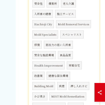
安全性
保育所
老人介護
入所者の健康
施工サービス
Hachioji City
Mold Removal Services
Mold Specialists
スペシャリスト
修復
抵抗力の低い入所者
安全な施設環境
食品品質
Health Improvement
市営住宅
改善策
健康な居住環境
Building Mold
疾患
押し入れカビ
かび臭さ
MIST Mold Remediation