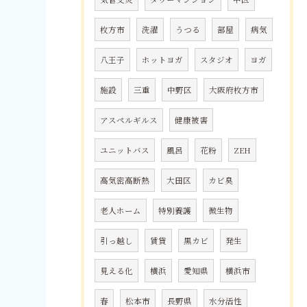
枚方市
洗濯
うつる
部屋
病気
八王子
ホットヨガ
スタジオ
ヨガ
施設
三重
中野区
大阪府枚方市
アスペルギルス
健康被害
ユニットバス
風呂
花粉
ZEH
高気密高断熱
大田区
カビ臭
老人ホーム
特別養護
微生物
引っ越し
賃貸
黒カビ
発生
見える化
横浜
愛知県
横浜市
春
松本市
長野県
水分活性