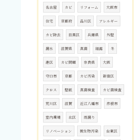
名古屋
カビ
リフォーム
大阪市
住宅
京都府
品川区
アレルギー
カビ除去
目黒区
兵庫県
外壁
漏水
滋賀県
真菌
結露
冬
港区
カビ問題
奈良県
大阪
守口市
京都
カビ汚染
新宿区
クロス
壁紙
真菌検査
カビ菌検査
荒川区
滋賀
近江八幡市
彦根市
室内環境
北区
雨漏り
リノベーション
微生物汚染
台東区