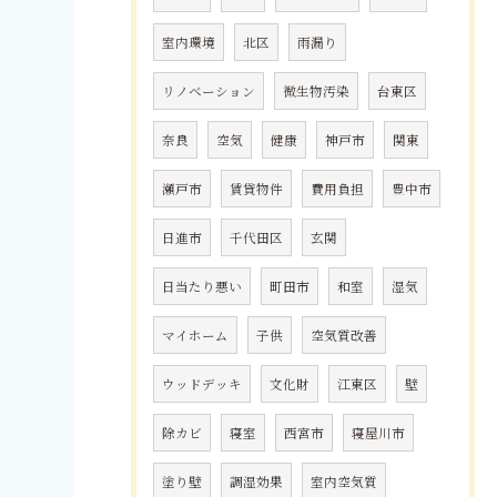
室内環境
北区
雨漏り
リノベーション
微生物汚染
台東区
奈良
空気
健康
神戸市
関東
瀬戸市
賃貸物件
費用負担
豊中市
日進市
千代田区
玄関
日当たり悪い
町田市
和室
湿気
マイホーム
子供
空気質改善
ウッドデッキ
文化財
江東区
壁
除カビ
寝室
西宮市
寝屋川市
塗り壁
調湿効果
室内空気質