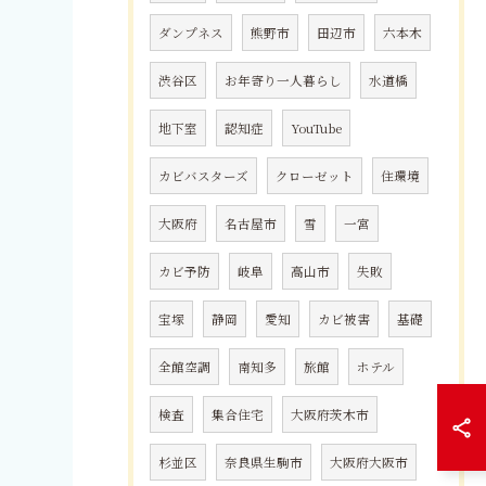
ダンプネス
熊野市
田辺市
六本木
渋谷区
お年寄り一人暮らし
水道橋
地下室
認知症
YouTube
カビバスターズ
クローゼット
住環境
大阪府
名古屋市
雪
一宮
カビ予防
岐阜
高山市
失敗
宝塚
静岡
愛知
カビ被害
基礎
全館空調
南知多
旅館
ホテル
検査
集合住宅
大阪府茨木市
杉並区
奈良県生駒市
大阪府大阪市