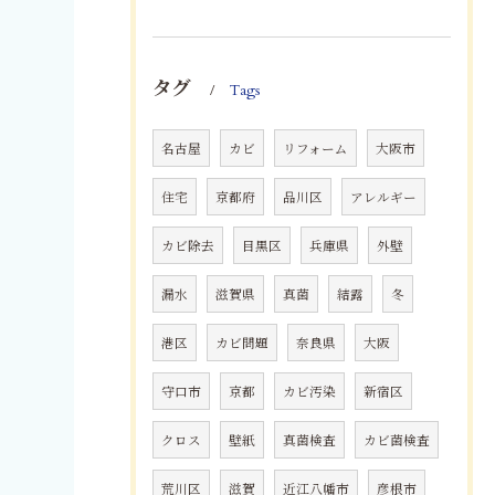
タグ
Tags
名古屋
カビ
リフォーム
大阪市
住宅
京都府
品川区
アレルギー
カビ除去
目黒区
兵庫県
外壁
漏水
滋賀県
真菌
結露
冬
港区
カビ問題
奈良県
大阪
守口市
京都
カビ汚染
新宿区
クロス
壁紙
真菌検査
カビ菌検査
荒川区
滋賀
近江八幡市
彦根市