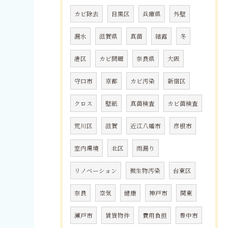
カビ除去
目黒区
兵庫県
外壁
漏水
滋賀県
真菌
結露
冬
港区
カビ問題
奈良県
大阪
守口市
京都
カビ汚染
新宿区
クロス
壁紙
真菌検査
カビ菌検査
荒川区
滋賀
近江八幡市
彦根市
室内環境
北区
雨漏り
リノベーション
微生物汚染
台東区
奈良
空気
健康
神戸市
関東
瀬戸市
賃貸物件
費用負担
豊中市