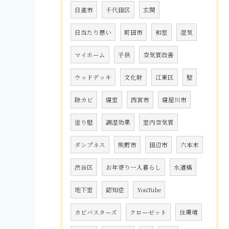
日進市
千代田区
玄関
日当たり悪い
町田市
和室
湿気
マイホーム
子供
空気質改善
ウッドデッキ
文化財
江東区
壁
除カビ
寝室
西宮市
寝屋川市
塗り壁
調湿効果
室内空気質
ダンプネス
熊野市
田辺市
六本木
渋谷区
お年寄り一人暮らし
水道橋
地下室
認知症
YouTube
カビバスターズ
クローゼット
住環境