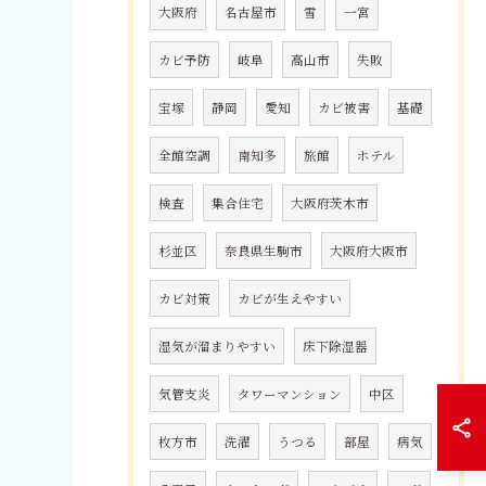
大阪府
名古屋市
雪
一宮
カビ予防
岐阜
高山市
失敗
宝塚
静岡
愛知
カビ被害
基礎
全館空調
南知多
旅館
ホテル
検査
集合住宅
大阪府茨木市
杉並区
奈良県生駒市
大阪府大阪市
カビ対策
カビが生えやすい
湿気が溜まりやすい
床下除湿器
気管支炎
タワーマンション
中区
枚方市
洗濯
うつる
部屋
病気