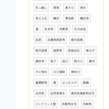
引っ越し
賃貸
黒カビ
発生
見える化
横浜
愛知県
横浜市
春
松本市
長野県
水分活性
出窓
兵庫県西宮市
相対湿度
絶対湿度
田原市
世田谷区
棟上げ
調布市
地下
品川
防カビ
都内
カビ発生
カビ掃除
神奈川
基礎断熱
畳
ぶっちゃけ
動画
古民家
古民家再生
高気密高断熱住宅
コンクリート壁
床断熱住宅
外断熱