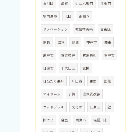
荒川区
滋賀
近江八幡市
彦根市
室内環境
北区
雨漏り
リノベーション
微生物汚染
台東区
奈良
空気
健康
神戸市
関東
瀬戸市
賃貸物件
費用負担
豊中市
日進市
千代田区
玄関
日当たり悪い
町田市
和室
湿気
マイホーム
子供
空気質改善
ウッドデッキ
文化財
江東区
壁
除カビ
寝室
西宮市
寝屋川市