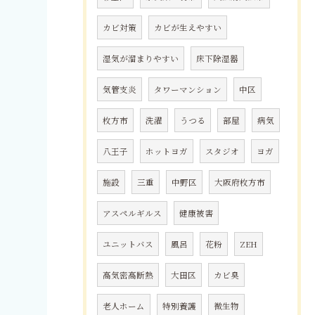
カビ対策
カビが生えやすい
湿気が溜まりやすい
床下除湿器
気管支炎
タワーマンション
中区
枚方市
洗濯
うつる
部屋
病気
八王子
ホットヨガ
スタジオ
ヨガ
施設
三重
中野区
大阪府枚方市
アスペルギルス
健康被害
ユニットバス
風呂
花粉
ZEH
高気密高断熱
大田区
カビ臭
老人ホーム
特別養護
微生物