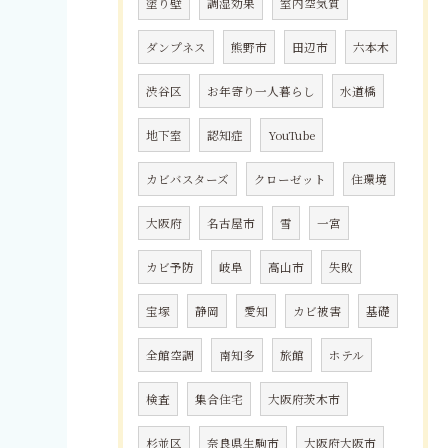
塗り壁
調湿効果
室内空気質
ダンプネス
熊野市
田辺市
六本木
渋谷区
お年寄り一人暮らし
水道橋
地下室
認知症
YouTube
カビバスターズ
クローゼット
住環境
大阪府
名古屋市
雪
一宮
カビ予防
岐阜
高山市
失敗
宝塚
静岡
愛知
カビ被害
基礎
全館空調
南知多
旅館
ホテル
検査
集合住宅
大阪府茨木市
杉並区
奈良県生駒市
大阪府大阪市