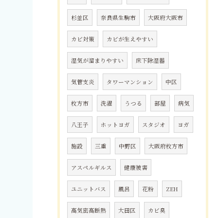
杉並区
奈良県生駒市
大阪府大阪市
カビ対策
カビが生えやすい
湿気が溜まりやすい
床下除湿器
気管支炎
タワーマンション
中区
枚方市
洗濯
うつる
部屋
病気
八王子
ホットヨガ
スタジオ
ヨガ
施設
三重
中野区
大阪府枚方市
アスペルギルス
健康被害
ユニットバス
風呂
花粉
ZEH
高気密高断熱
大田区
カビ臭