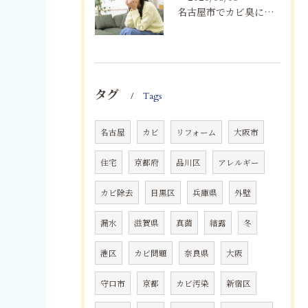
名古屋市でカビ臭にお困りの方へ｜原因を根本解決するカビ取り・防カビ対策とは
タグ
Tags
名古屋
カビ
リフォーム
大阪市
住宅
京都府
品川区
アレルギー
カビ除去
目黒区
兵庫県
外壁
漏水
滋賀県
真菌
結露
冬
港区
カビ問題
奈良県
大阪
守口市
京都
カビ汚染
新宿区