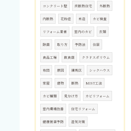
コンクリート壁
床断熱住宅
外断熱
内断熱
花粉症
木造
カビ検査
リフォーム業者
室内のカビ
衣類
除菌
取り方
予防法
住居
食品工場
飲食店
クラドスポリウム
布団
原因
練馬区
シックハウス
家屋
建物
断熱
MIST工法
カビ種類
見分け方
カビリフォーム
室内環境改善
住宅リフォーム
健康被害予防
湿気対策