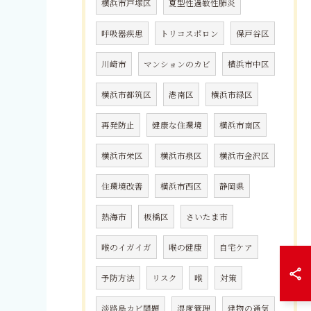
横浜市戸塚区
夏型性過敏性肺炎
呼吸器疾患
トリコスポロン
保戸谷区
川崎市
マンションのカビ
横浜市中区
横浜市都筑区
港南区
横浜市緑区
再発防止
健康な住環境
横浜市南区
横浜市栄区
横浜市泉区
横浜市金沢区
住環境改善
横浜市西区
静岡県
熱海市
板橋区
さいたま市
喉のイガイガ
喉の健康
自宅ケア
予防方法
リスク
喉
対策
淡路島カビ問題
湿度管理
建物の通気