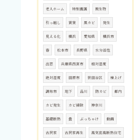
老人ホーム
特別養護
微生物
引っ越し
賃貸
黒カビ
発生
見える化
横浜
愛知県
横浜市
春
松本市
長野県
水分活性
出窓
兵庫県西宮市
相対湿度
絶対湿度
田原市
世田谷区
棟上げ
調布市
地下
品川
防カビ
都内
カビ発生
カビ掃除
神奈川
基礎断熱
畳
ぶっちゃけ
動画
古民家
古民家再生
高気密高断熱住宅