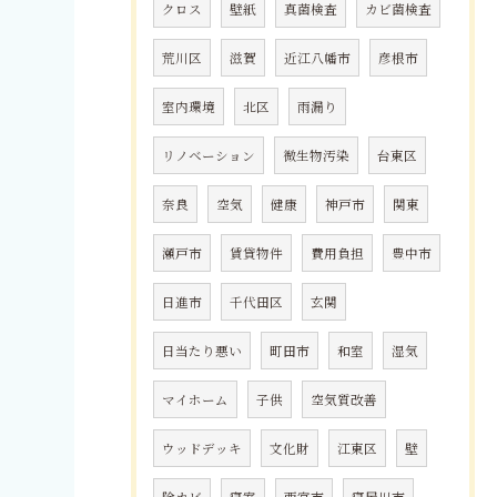
クロス
壁紙
真菌検査
カビ菌検査
荒川区
滋賀
近江八幡市
彦根市
室内環境
北区
雨漏り
リノベーション
微生物汚染
台東区
奈良
空気
健康
神戸市
関東
瀬戸市
賃貸物件
費用負担
豊中市
日進市
千代田区
玄関
日当たり悪い
町田市
和室
湿気
マイホーム
子供
空気質改善
ウッドデッキ
文化財
江東区
壁
除カビ
寝室
西宮市
寝屋川市