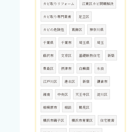
カビ取りリフォーム
江東区カビ問題解決
カビ取り専門業者
足立区
カビの危険性
葛飾区
神奈川県
千葉県
千葉市
埼玉県
埼玉
藤沢市
文京区
基礎断熱住宅
新築
豊島区
摂津市
白癬菌
水虫
江戸川区
港北区
新宿
鎌倉市
湘南
中央区
天王寺区
淀川区
相模原市
相談
鶴見区
横浜市磯子区
横浜市青葉区
住宅被害