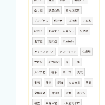
塗り壁
調湿効果
室内空気質
ダンプネス
熊野市
田辺市
六本木
渋谷区
お年寄り一人暮らし
水道橋
地下室
認知症
YouTube
カビバスターズ
クローゼット
住環境
大阪府
名古屋市
雪
一宮
カビ予防
岐阜
高山市
失敗
宝塚
静岡
愛知
カビ被害
基礎
全館空調
南知多
旅館
ホテル
検査
集合住宅
大阪府茨木市