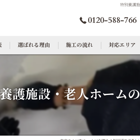
特別養護
0120-588-766
表
選ばれる理由
施工の流れ
対応エリア
カビトラブル相談室
大阪のカビ取り
東京のカビ取り
養護施設・老人ホーム
愛知のカビ取り