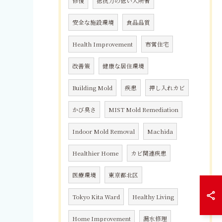
修復
抵抗力の低い入所者
安全な施設環境
食品品質
Health Improvement
市営住宅
改善策
健康な居住環境
Building Mold
疾患
押し入れカビ
かび臭さ
MIST Mold Remediation
Indoor Mold Removal
Machida
Healthier Home
カビ関連疾患
医療環境
東京都北区
Tokyo Kita Ward
Healthy Living
Home Improvement
漏水修理