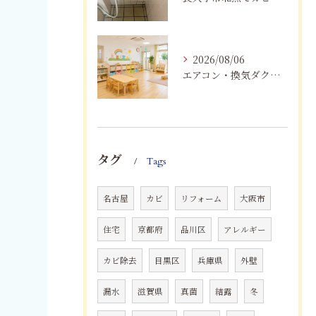
2026/08/06
エアコン・換気ダクトのカビ臭を根本改善する方法
タグ
Tags
名古屋
カビ
リフォーム
大阪市
住宅
京都府
品川区
アレルギー
カビ除去
目黒区
兵庫県
外壁
漏水
滋賀県
真菌
結露
冬