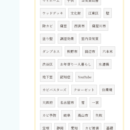
マイホーム
子供
空気質改善
ウッドデッキ
文化財
江東区
壁
除カビ
寝室
西宮市
寝屋川市
塗り壁
調湿効果
室内空気質
ダンプネス
熊野市
田辺市
六本木
渋谷区
お年寄り一人暮らし
水道橋
地下室
認知症
YouTube
カビバスターズ
クローゼット
住環境
大阪府
名古屋市
雪
一宮
カビ予防
岐阜
高山市
失敗
宝塚
静岡
愛知
カビ被害
基礎