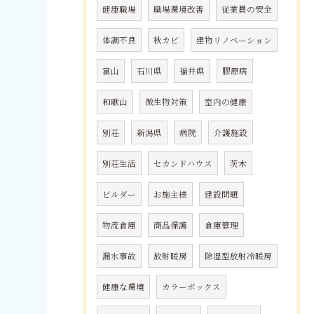
健康職場
職場環境改善
従業員の安全
体調不良
秋カビ
建物リノベーション
富山
石川県
福井県
膠原病
和歌山
微生物対策
室内の健康
別荘
新潟県
病院
介護施設
別荘生活
セカンドハウス
茨木
ビルダー
お施主様
建設問題
物流倉庫
商品保護
倉庫管理
漏水事故
放射暖房
除湿型放射冷暖房
健康な環境
カラーボックス