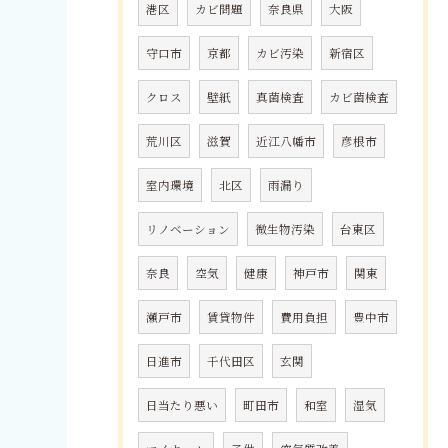
港区
カビ問題
奈良県
大阪
守口市
京都
カビ汚染
新宿区
クロス
壁紙
真菌検査
カビ菌検査
荒川区
滋賀
近江八幡市
彦根市
室内環境
北区
雨漏り
リノベーション
微生物汚染
台東区
奈良
空気
健康
神戸市
関東
瀬戸市
賃貸物件
費用負担
豊中市
日進市
千代田区
玄関
日当たり悪い
町田市
和室
湿気