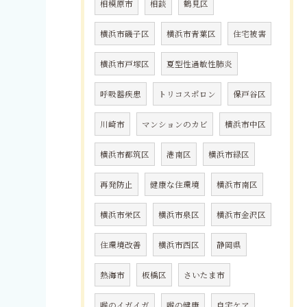
相模原市
相談
鶴見区
横浜市磯子区
横浜市青葉区
住宅被害
横浜市戸塚区
夏型性過敏性肺炎
呼吸器疾患
トリコスポロン
保戸谷区
川崎市
マンションのカビ
横浜市中区
横浜市都筑区
港南区
横浜市緑区
再発防止
健康な住環境
横浜市南区
横浜市栄区
横浜市泉区
横浜市金沢区
住環境改善
横浜市西区
静岡県
熱海市
板橋区
さいたま市
喉のイガイガ
喉の健康
自宅ケア