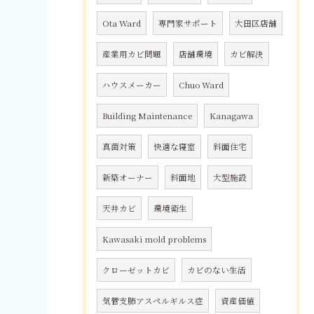
Ota Ward
専門家サポート
大田区店舗
産業用カビ問題
店舗環境
カビ解決
ハウスメーカー
Chuo Ward
Building Maintenance
Kanagawa
真菌対策
快適な寝室
斜面住宅
新築オーナー
斜面地
大型施設
天井カビ
環境衛生
Kawasaki mold problems
クローゼットカビ
カビのない生活
気管支肺アスペルギルス症
資産価値