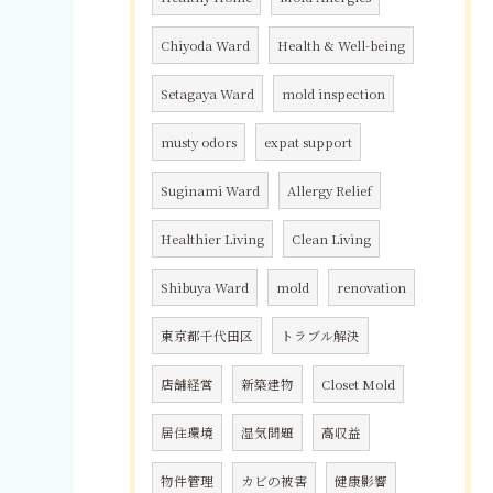
Chiyoda Ward
Health & Well-being
Setagaya Ward
mold inspection
musty odors
expat support
Suginami Ward
Allergy Relief
Healthier Living
Clean Living
Shibuya Ward
mold
renovation
東京都千代田区
トラブル解決
店舗経営
新築建物
Closet Mold
居住環境
湿気問題
高収益
物件管理
カビの被害
健康影響