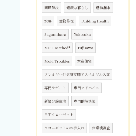
問題解決
健康な暮らし
建物漏水
水害
建物修復
Building Health
Sagamihara
Yokosuka
MIST Method®
Fujisawa
Mold Troubles
木造住宅
アレルギー性気管支肺アスペルギルス症
専門サポート
専門アドバイス
新築分譲住宅
専門的解決策
自宅クローゼット
クローゼットのお手入れ
住環境調査