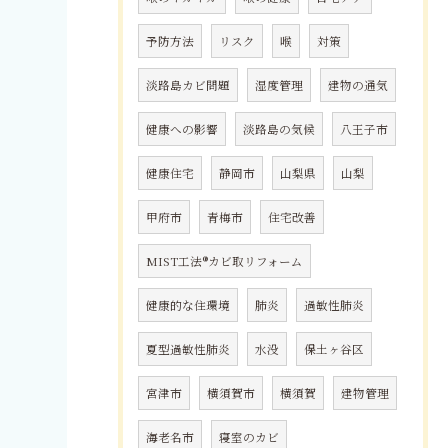
予防方法
リスク
喉
対策
淡路島カビ問題
湿度管理
建物の通気
健康への影響
淡路島の気候
八王子市
健康住宅
静岡市
山梨県
山梨
甲府市
青梅市
住宅改善
MIST工法®カビ取リフォーム
健康的な住環境
肺炎
過敏性肺炎
夏型過敏性肺炎
水没
保土ヶ谷区
宮津市
横須賀市
横須賀
建物管理
海老名市
寝室のカビ