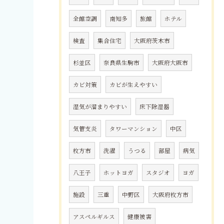
全館空調
南知多
旅館
ホテル
検査
集合住宅
大阪府茨木市
杉並区
奈良県生駒市
大阪府大阪市
カビ対策
カビが生えやすい
湿気が溜まりやすい
床下除湿器
気管支炎
タワーマンション
中区
枚方市
洗濯
うつる
部屋
病気
八王子
ホットヨガ
スタジオ
ヨガ
施設
三重
中野区
大阪府枚方市
アスペルギルス
健康被害