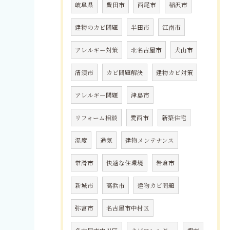
岐阜県
豊田市
西尾市
稲沢市
建物のカビ問題
半田市
江南市
アレルギー対策
北名古屋市
犬山市
清須市
カビ問題解決
建物カビ対策
アレルギー問題
津島市
リフォーム相談
愛西市
新築住宅
湿度
通気
建物メンテナンス
常滑市
快適な住環境
岩倉市
新城市
高浜市
建物カビ問題
弥富市
名古屋市中村区