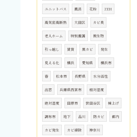
ユニットバス
風呂
花粉
ZEH
高気密高断熱
大田区
カビ臭
老人ホーム
特別養護
微生物
引っ越し
賃貸
黒カビ
発生
見える化
横浜
愛知県
横浜市
春
松本市
長野県
水分活性
出窓
兵庫県西宮市
相対湿度
絶対湿度
田原市
世田谷区
棟上げ
調布市
地下
品川
防カビ
都内
カビ発生
カビ掃除
神奈川