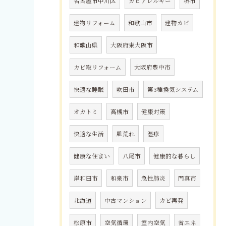
名古屋市中川区
カビアレルギー
堺市
建物リフォーム
和歌山市
建物カビ
和歌山県
大阪府東大阪市
カビ取リフォーム
大阪府豊中市
快適な睡眠
吹田市
第3種換気システム
オカトミ
高槻市
健康対策
快適な生活
肌荒れ
湿疹
健康な住まい
八尾市
健康的な暮らし
岸和田市
和泉市
急性肺炎
門真市
北海道
中古マンション
カビ再発
松原市
空気循環
室内空気
省エネ