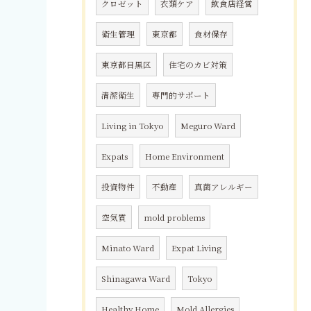
クロゼット
衣類ケア
飲食店経営
衛生管理
東京都
食材保存
東京都目黒区
住宅のカビ対策
清潔衛生
専門的サポート
Living in Tokyo
Meguro Ward
Expats
Home Environment
投資物件
不動産
真菌アレルギー
空気質
mold problems
Minato Ward
Expat Living
Shinagawa Ward
Tokyo
Healthy Home
Mold Allergies