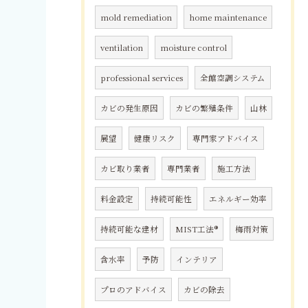
mold remediation
home maintenance
ventilation
moisture control
professional services
全館空調システム
カビの発生原因
カビの繁殖条件
山林
展望
健康リスク
専門家アドバイス
カビ取り業者
専門業者
施工方法
料金設定
持続可能性
エネルギー効率
持続可能な建材
MIST工法®
梅雨対策
含水率
予防
インテリア
プロのアドバイス
カビの除去