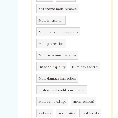
Yokohama mold removal
Mold infestation
Mold signs and symptoms
Mold prevention
Mold assessment services
Indoor air quality
Humidity control
Mold damage inspection
Professional mold remediation
Mold removal tips
mold removal
Saitama
mold issues
health risks