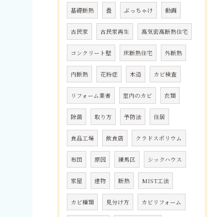
基礎断熱
畳
ぶっちゃけ
動画
古民家
古民家再生
高気密高断熱住宅
コンクリート壁
床断熱住宅
外断熱
内断熱
花粉症
木造
カビ検査
リフォーム業者
室内のカビ
衣類
除菌
取り方
予防法
住居
食品工場
飲食店
クラドスポリウム
布団
原因
練馬区
シックハウス
家屋
建物
断熱
MIST工法
カビ種類
見分け方
カビリフォーム