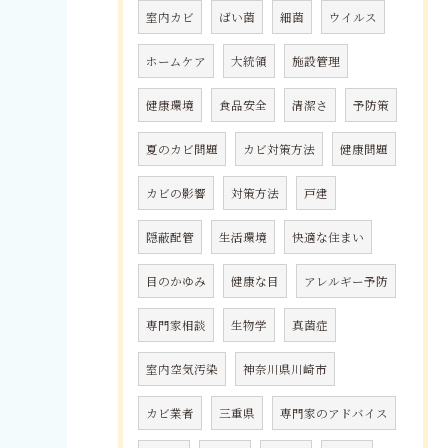
室内カビ
ばい菌
細菌
ウイルス
ホームケア
大統領
施設管理
健康環境
食品安全
清潔さ
予防策
夏のカビ問題
カビ対策方法
健康問題
カビの影響
対策方法
戸建
隠蔽配管
生活環境
快適な住まい
目のかゆみ
健康な目
アレルギー予防
専門家相談
生物学
真菌症
室内空気汚染
神奈川県川崎市
カビ業者
三重県
専門家のアドバイス