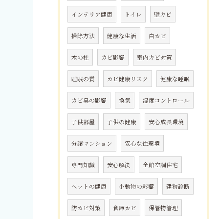
インテリア健康
トイレ
壁カビ
掃除方法
健康な生活
白カビ
木の柱
カビ影響
室内カビ対策
睡眠の質
カビ健康リスク
健康な睡眠
カビ臭の影響
換気
湿度コントロール
子供部屋
子供の健康
安心成長環境
分譲マンション
安心な住環境
専門知識
安心解決
全館空調住宅
ペットの健康
小動物の影響
建物診断
防カビ対策
倉庫カビ
保管物管理