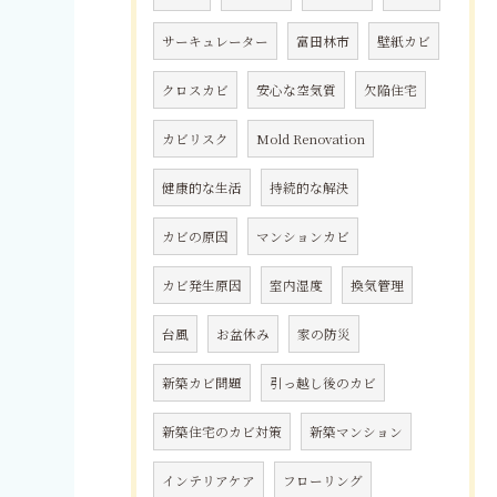
サーキュレーター
富田林市
壁紙カビ
クロスカビ
安心な空気質
欠陥住宅
カビリスク
Mold Renovation
健康的な生活
持続的な解決
カビの原因
マンションカビ
カビ発生原因
室内湿度
換気管理
台風
お盆休み
家の防災
新築カビ問題
引っ越し後のカビ
新築住宅のカビ対策
新築マンション
インテリアケア
フローリング