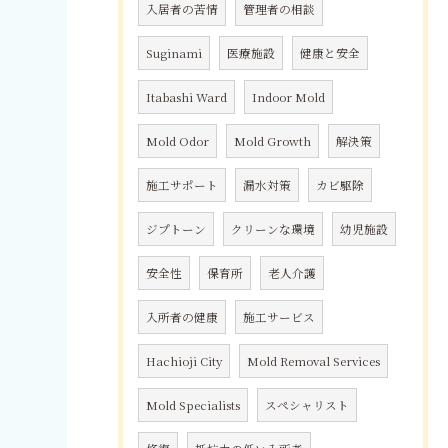
入居者の苦情
管理者の相談
Suginami
医療施設
健康と安全
Itabashi Ward
Indoor Mold
Mold Odor
Mold Growth
解決策
施工サポート
漏水対策
カビ駆除
ジプトーン
クリーンな環境
幼児施設
安全性
保育所
老人介護
入所者の健康
施工サービス
Hachioji City
Mold Removal Services
Mold Specialists
スペシャリスト