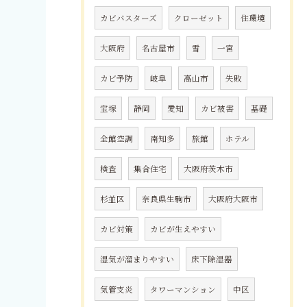
カビバスターズ
クローゼット
住環境
大阪府
名古屋市
雪
一宮
カビ予防
岐阜
高山市
失敗
宝塚
静岡
愛知
カビ被害
基礎
全館空調
南知多
旅館
ホテル
検査
集合住宅
大阪府茨木市
杉並区
奈良県生駒市
大阪府大阪市
カビ対策
カビが生えやすい
湿気が溜まりやすい
床下除湿器
気管支炎
タワーマンション
中区