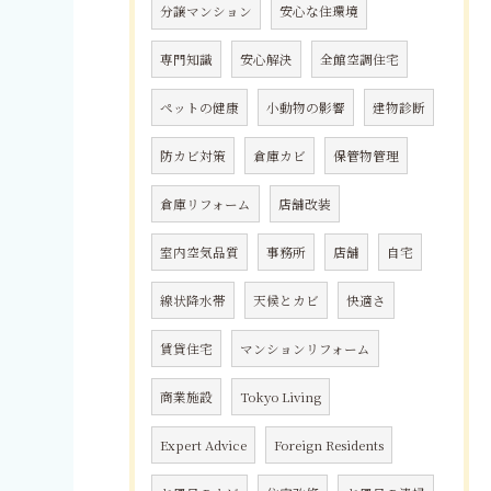
分譲マンション
安心な住環境
専門知識
安心解決
全館空調住宅
ペットの健康
小動物の影響
建物診断
防カビ対策
倉庫カビ
保管物管理
倉庫リフォーム
店舗改装
室内空気品質
事務所
店舗
自宅
線状降水帯
天候とカビ
快適さ
賃貸住宅
マンションリフォーム
商業施設
Tokyo Living
Expert Advice
Foreign Residents