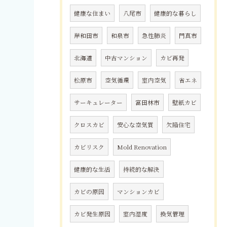
健康な住まい
八尾市
健康的な暮らし
岸和田市
和泉市
急性肺炎
門真市
北海道
中古マンション
カビ再発
松原市
空気循環
室内空気
省エネ
サーキュレーター
富田林市
壁紙カビ
クロスカビ
安心な空気質
欠陥住宅
カビリスク
Mold Renovation
健康的な生活
持続的な解決
カビの原因
マンションカビ
カビ発生原因
室内湿度
換気管理