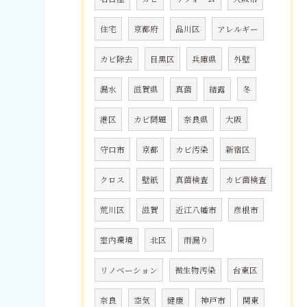
住宅
京都府
品川区
アレルギー
カビ除去
目黒区
兵庫県
外壁
漏水
滋賀県
真菌
結露
冬
港区
カビ問題
奈良県
大阪
守口市
京都
カビ汚染
新宿区
クロス
壁紙
真菌検査
カビ菌検査
荒川区
滋賀
近江八幡市
彦根市
室内環境
北区
雨漏り
リノベーション
微生物汚染
台東区
奈良
空気
健康
神戸市
関東