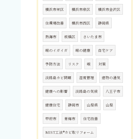
横浜市栄区
横浜市泉区
横浜市金沢区
住環境改善
横浜市西区
静岡県
熱海市
板橋区
さいたま市
喉のイガイガ
喉の健康
自宅ケア
予防方法
リスク
喉
対策
淡路島カビ問題
湿度管理
建物の通気
健康への影響
淡路島の気候
八王子市
健康住宅
静岡市
山梨県
山梨
甲府市
青梅市
住宅改善
MIST工法®カビ取リフォーム