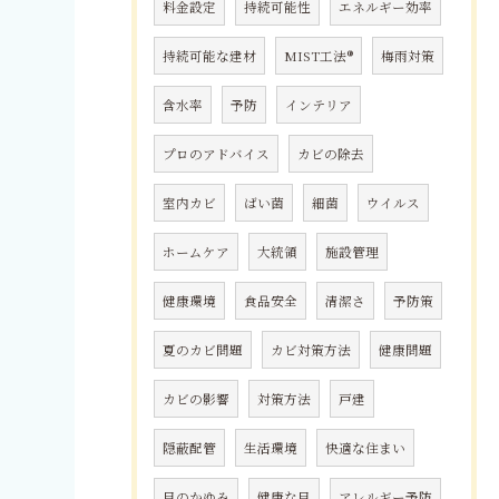
料金設定
持続可能性
エネルギー効率
持続可能な建材
MIST工法®
梅雨対策
含水率
予防
インテリア
プロのアドバイス
カビの除去
室内カビ
ばい菌
細菌
ウイルス
ホームケア
大統領
施設管理
健康環境
食品安全
清潔さ
予防策
夏のカビ問題
カビ対策方法
健康問題
カビの影響
対策方法
戸建
隠蔽配管
生活環境
快適な住まい
目のかゆみ
健康な目
アレルギー予防