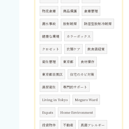
物流倉庫
商品保護
倉庫管理
漏水事故
放射暖房
除湿型放射冷暖房
健康な環境
カラーボックス
クロゼット
衣類ケア
飲食店経営
衛生管理
東京都
食材保存
東京都目黒区
住宅のカビ対策
清潔衛生
専門的サポート
Living in Tokyo
Meguro Ward
Expats
Home Environment
投資物件
不動産
真菌アレルギー