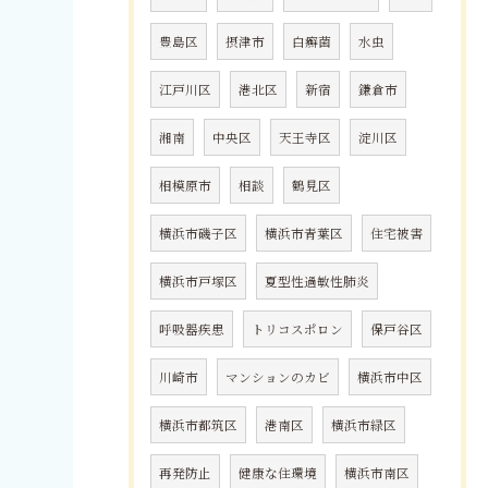
豊島区
摂津市
白癬菌
水虫
江戸川区
港北区
新宿
鎌倉市
湘南
中央区
天王寺区
淀川区
相模原市
相談
鶴見区
横浜市磯子区
横浜市青葉区
住宅被害
横浜市戸塚区
夏型性過敏性肺炎
呼吸器疾患
トリコスポロン
保戸谷区
川崎市
マンションのカビ
横浜市中区
横浜市都筑区
港南区
横浜市緑区
再発防止
健康な住環境
横浜市南区