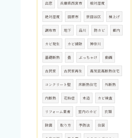
出窓
兵庫県西宮市
相対湿度
絶対湿度
田原市
世田谷区
棟上げ
調布市
地下
品川
防カビ
都内
カビ発生
カビ掃除
神奈川
基礎断熱
畳
ぶっちゃけ
動画
古民家
古民家再生
高気密高断熱住宅
コンクリート壁
床断熱住宅
外断熱
内断熱
花粉症
木造
カビ検査
リフォーム業者
室内のカビ
衣類
除菌
取り方
予防法
住居