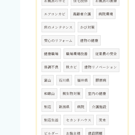
お風呂のカビ
住宅改修
お風呂の清掃
エアコンカビ
高齢者介護
病院環境
床のメンテナンス
かび対策
安心のリフォーム
建物の健康
健康職場
職場環境改善
従業員の安全
体調不良
秋カビ
建物リノベーション
富山
石川県
福井県
膠原病
和歌山
微生物対策
室内の健康
別荘
新潟県
病院
介護施設
別荘生活
セカンドハウス
茨木
ビルダー
お施主様
建設問題