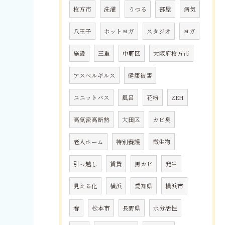
枚方市
洗濯
うつる
部屋
病気
八王子
ホットヨガ
スタジオ
ヨガ
施設
三重
中野区
大阪府枚方市
アスペルギルス
健康被害
ユニットバス
風呂
花粉
ZEH
高気密高断熱
大田区
カビ臭
老人ホーム
特別養護
微生物
引っ越し
賃貸
黒カビ
発生
見える化
横浜
愛知県
横浜市
春
松本市
長野県
水分活性