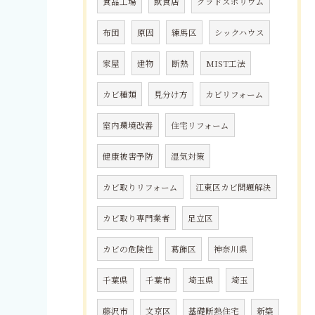
食品工場
飲食店
クラドスポリウム
布団
原因
練馬区
シックハウス
家屋
建物
断熱
MIST工法
カビ種類
見分け方
カビリフォーム
室内環境改善
住宅リフォーム
健康被害予防
湿気対策
カビ取りリフォーム
江東区カビ問題解決
カビ取り専門業者
足立区
カビの危険性
葛飾区
神奈川県
千葉県
千葉市
埼玉県
埼玉
藤沢市
文京区
基礎断熱住宅
新築