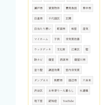
瀬戸市
賃貸物件
費用負担
豊中市
日進市
千代田区
玄関
日当たり悪い
町田市
和室
湿気
マイホーム
子供
空気質改善
ウッドデッキ
文化財
江東区
壁
除カビ
寝室
西宮市
寝屋川市
塗り壁
調湿効果
室内空気質
ダンプネス
熊野市
田辺市
六本木
渋谷区
お年寄り一人暮らし
水道橋
地下室
認知症
YouTube