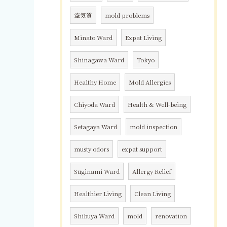
空気質
mold problems
Minato Ward
Expat Living
Shinagawa Ward
Tokyo
Healthy Home
Mold Allergies
Chiyoda Ward
Health & Well-being
Setagaya Ward
mold inspection
musty odors
expat support
Suginami Ward
Allergy Relief
Healthier Living
Clean Living
Shibuya Ward
mold
renovation