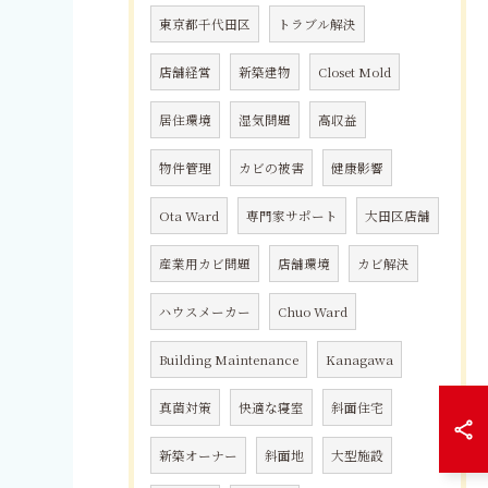
東京都千代田区
トラブル解決
店舗経営
新築建物
Closet Mold
居住環境
湿気問題
高収益
物件管理
カビの被害
健康影響
Ota Ward
専門家サポート
大田区店舗
産業用カビ問題
店舗環境
カビ解決
ハウスメーカー
Chuo Ward
Building Maintenance
Kanagawa
真菌対策
快適な寝室
斜面住宅
新築オーナー
斜面地
大型施設