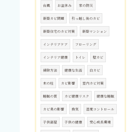
台風
お盆休み
家の防災
新築カビ問題
引っ越し後のカビ
新築住宅のカビ対策
新築マンション
インテリアケア
フローリング
インテリア健康
トイレ
壁カビ
掃除方法
健康な生活
白カビ
木の柱
カビ影響
室内カビ対策
睡眠の質
カビ健康リスク
健康な睡眠
カビ臭の影響
換気
湿度コントロール
子供部屋
子供の健康
安心成長環境