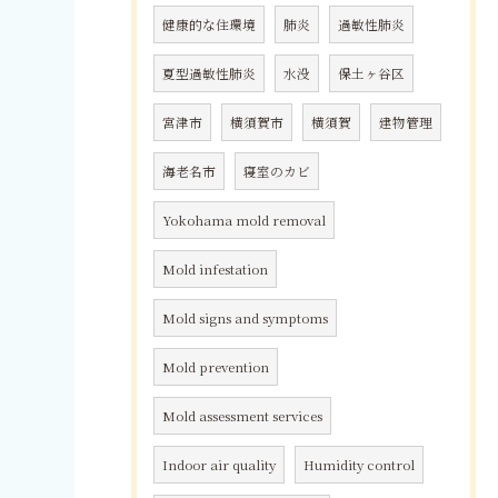
健康的な住環境
肺炎
過敏性肺炎
夏型過敏性肺炎
水没
保土ヶ谷区
宮津市
横須賀市
横須賀
建物管理
海老名市
寝室のカビ
Yokohama mold removal
Mold infestation
Mold signs and symptoms
Mold prevention
Mold assessment services
Indoor air quality
Humidity control