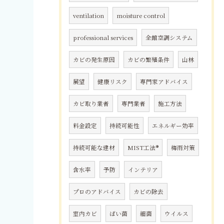
ventilation
moisture control
professional services
全館空調システム
カビの発生原因
カビの繁殖条件
山林
展望
健康リスク
専門家アドバイス
カビ取り業者
専門業者
施工方法
料金設定
持続可能性
エネルギー効率
持続可能な建材
MIST工法®
梅雨対策
含水率
予防
インテリア
プロのアドバイス
カビの除去
室内カビ
ばい菌
細菌
ウイルス