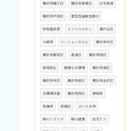
横浜市磯子区
横浜市青葉区
住宅被害
横浜市戸塚区
夏型性過敏性肺炎
呼吸器疾患
トリコスポロン
保戸谷区
川崎市
マンションのカビ
横浜市中区
横浜市都筑区
港南区
横浜市緑区
再発防止
健康な住環境
横浜市南区
横浜市栄区
横浜市泉区
横浜市金沢区
住環境改善
横浜市西区
静岡県
熱海市
板橋区
さいたま市
喉のイガイガ
喉の健康
自宅ケア