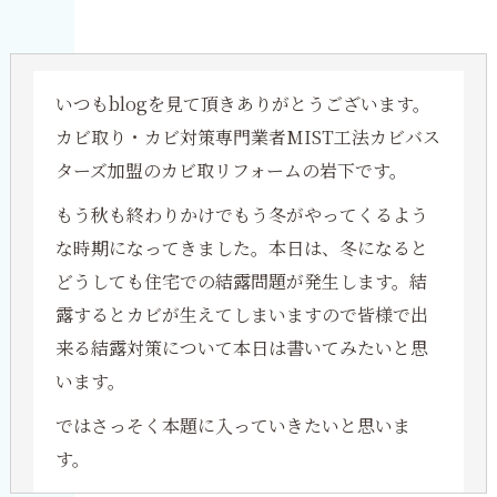
建物の被害
ご自身で出来る簡単で効果的な結露対策は
こまめに換気を行う。
いつもblogを見て頂きありがとうございます。
水槽や植物などは出来るだけ換気扇のそばに置
カビ取り・カビ対策専門業者MIST工法カビバス
く。
ターズ加盟のカビ取リフォームの岩下です。
室内の温度をあまり上げない。
もう秋も終わりかけでもう冬がやってくるよう
除湿器を置き、お部屋の湿度管理を行う。
な時期になってきました。本日は、冬になると
結露防止のシートを窓に貼ったり結露防止スプ
どうしても住宅での結露問題が発生します。結
レーを塗る。
露するとカビが生えてしまいますので皆様で出
カビ取リフォームが出来る事
来る結露対策について本日は書いてみたいと思
います。
ではさっそく本題に入っていきたいと思いま
す。