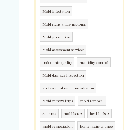
Mold infestation
Mold signs and symptoms
Mold prevention
Mold assessment services
Indoor air quality
Humidity control
Mold damage inspection
Professional mold remediation
Mold removal tips
mold removal
Saitama
mold issues
health risks
mold remediation
home maintenance