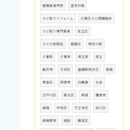
健康被害予防
湿気対策
カビ取りリフォーム
江東区カビ問題解決
カビ取り専門業者
足立区
カビの危険性
葛飾区
神奈川県
千葉県
千葉市
埼玉県
埼玉
藤沢市
文京区
基礎断熱住宅
新築
豊島区
摂津市
白癬菌
水虫
江戸川区
港北区
新宿
鎌倉市
湘南
中央区
天王寺区
淀川区
相模原市
相談
鶴見区