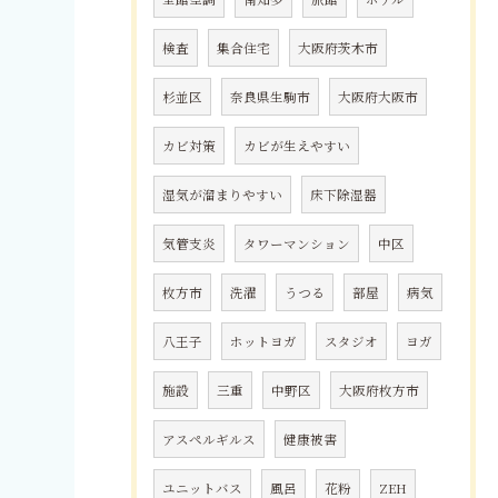
検査
集合住宅
大阪府茨木市
杉並区
奈良県生駒市
大阪府大阪市
カビ対策
カビが生えやすい
湿気が溜まりやすい
床下除湿器
気管支炎
タワーマンション
中区
枚方市
洗濯
うつる
部屋
病気
八王子
ホットヨガ
スタジオ
ヨガ
施設
三重
中野区
大阪府枚方市
アスペルギルス
健康被害
ユニットバス
風呂
花粉
ZEH