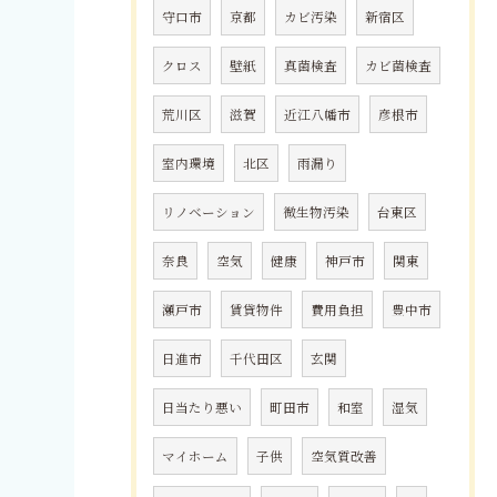
守口市
京都
カビ汚染
新宿区
クロス
壁紙
真菌検査
カビ菌検査
荒川区
滋賀
近江八幡市
彦根市
室内環境
北区
雨漏り
リノベーション
微生物汚染
台東区
奈良
空気
健康
神戸市
関東
瀬戸市
賃貸物件
費用負担
豊中市
日進市
千代田区
玄関
日当たり悪い
町田市
和室
湿気
マイホーム
子供
空気質改善