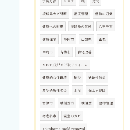
予防方法
リスク
喉
対策
淡路島カビ問題
湿度管理
建物の通気
健康への影響
淡路島の気候
八王子市
健康住宅
静岡市
山梨県
山梨
甲府市
青梅市
住宅改善
MIST工法®カビ取リフォーム
健康的な住環境
肺炎
過敏性肺炎
夏型過敏性肺炎
水没
保土ヶ谷区
宮津市
横須賀市
横須賀
建物管理
海老名市
寝室のカビ
Yokohama mold removal