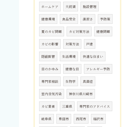
ホームケア
大統領
施設管理
健康環境
食品安全
清潔さ
予防策
夏のカビ問題
カビ対策方法
健康問題
カビの影響
対策方法
戸建
隠蔽配管
生活環境
快適な住まい
目のかゆみ
健康な目
アレルギー予防
専門家相談
生物学
真菌症
室内空気汚染
神奈川県川崎市
カビ業者
三重県
専門家のアドバイス
岐阜県
豊田市
西尾市
稲沢市