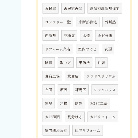
古民家
古民家再生
高気密高断熱住宅
コンクリート壁
床断熱住宅
外断熱
内断熱
花粉症
木造
カビ検査
リフォーム業者
室内のカビ
衣類
除菌
取り方
予防法
住居
食品工場
飲食店
クラドスポリウム
布団
原因
練馬区
シックハウス
家屋
建物
断熱
MIST工法
カビ種類
見分け方
カビリフォーム
室内環境改善
住宅リフォーム