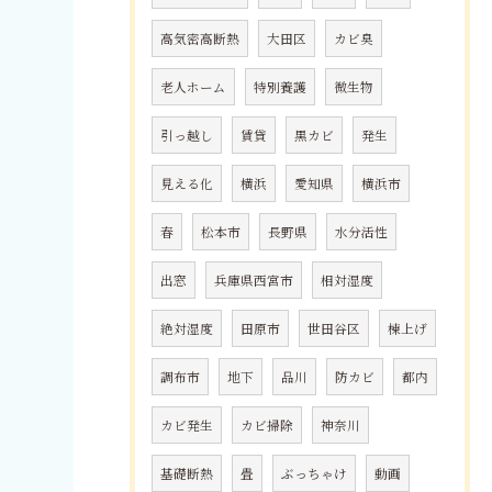
高気密高断熱
大田区
カビ臭
老人ホーム
特別養護
微生物
引っ越し
賃貸
黒カビ
発生
見える化
横浜
愛知県
横浜市
春
松本市
長野県
水分活性
出窓
兵庫県西宮市
相対湿度
絶対湿度
田原市
世田谷区
棟上げ
調布市
地下
品川
防カビ
都内
カビ発生
カビ掃除
神奈川
基礎断熱
畳
ぶっちゃけ
動画