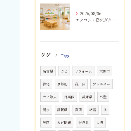
2026/08/06
エアコン・換気ダクトのカビ臭を根本改善する方法
タグ
Tags
名古屋
カビ
リフォーム
大阪市
住宅
京都府
品川区
アレルギー
カビ除去
目黒区
兵庫県
外壁
漏水
滋賀県
真菌
結露
冬
港区
カビ問題
奈良県
大阪