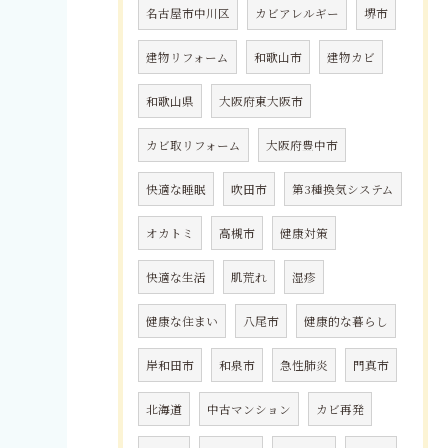
名古屋市中川区
カビアレルギー
堺市
建物リフォーム
和歌山市
建物カビ
和歌山県
大阪府東大阪市
カビ取リフォーム
大阪府豊中市
快適な睡眠
吹田市
第3種換気システム
オカトミ
高槻市
健康対策
快適な生活
肌荒れ
湿疹
健康な住まい
八尾市
健康的な暮らし
岸和田市
和泉市
急性肺炎
門真市
北海道
中古マンション
カビ再発