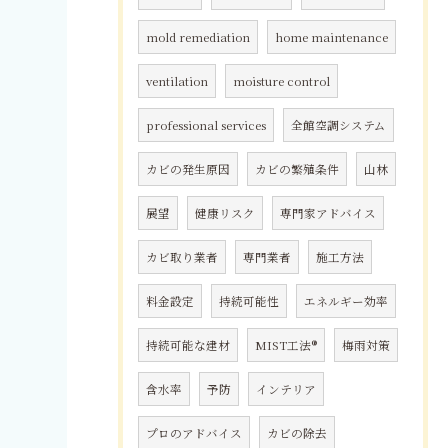
mold remediation
home maintenance
ventilation
moisture control
professional services
全館空調システム
カビの発生原因
カビの繁殖条件
山林
展望
健康リスク
専門家アドバイス
カビ取り業者
専門業者
施工方法
料金設定
持続可能性
エネルギー効率
持続可能な建材
MIST工法®
梅雨対策
含水率
予防
インテリア
プロのアドバイス
カビの除去