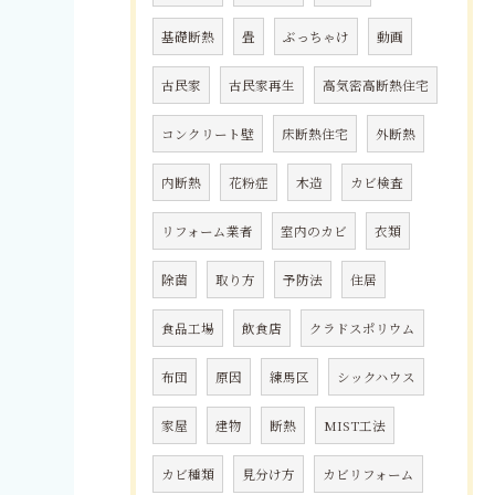
基礎断熱
畳
ぶっちゃけ
動画
古民家
古民家再生
高気密高断熱住宅
コンクリート壁
床断熱住宅
外断熱
内断熱
花粉症
木造
カビ検査
リフォーム業者
室内のカビ
衣類
除菌
取り方
予防法
住居
食品工場
飲食店
クラドスポリウム
布団
原因
練馬区
シックハウス
家屋
建物
断熱
MIST工法
カビ種類
見分け方
カビリフォーム