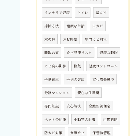
インテリア健康
トイレ
壁カビ
掃除方法
健康な生活
白カビ
木の柱
カビ影響
室内カビ対策
睡眠の質
カビ健康リスク
健康な睡眠
カビ臭の影響
換気
湿度コントロール
子供部屋
子供の健康
安心成長環境
分譲マンション
安心な住環境
専門知識
安心解決
全館空調住宅
ペットの健康
小動物の影響
建物診断
防カビ対策
倉庫カビ
保管物管理