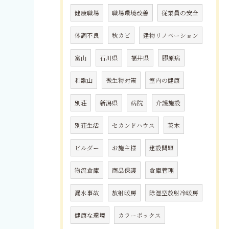
健康職場
職場環境改善
従業員の安全
体調不良
秋カビ
建物リノベーション
富山
石川県
福井県
膠原病
和歌山
微生物対策
室内の健康
別荘
新潟県
病院
介護施設
別荘生活
セカンドハウス
茨木
ビルダー
お施主様
建設問題
物流倉庫
商品保護
倉庫管理
漏水事故
放射暖房
除湿型放射冷暖房
健康な環境
カラーボックス