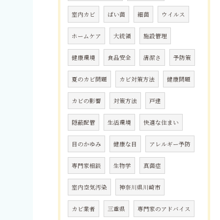
室内カビ
ばい菌
細菌
ウイルス
ホームケア
大統領
施設管理
健康環境
食品安全
清潔さ
予防策
夏のカビ問題
カビ対策方法
健康問題
カビの影響
対策方法
戸建
隠蔽配管
生活環境
快適な住まい
目のかゆみ
健康な目
アレルギー予防
専門家相談
生物学
真菌症
室内空気汚染
神奈川県川崎市
カビ業者
三重県
専門家のアドバイス