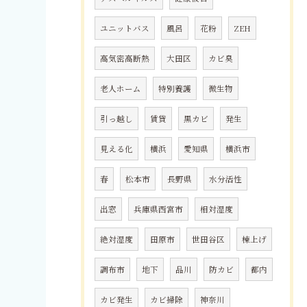
ユニットバス
風呂
花粉
ZEH
高気密高断熱
大田区
カビ臭
老人ホーム
特別養護
微生物
引っ越し
賃貸
黒カビ
発生
見える化
横浜
愛知県
横浜市
春
松本市
長野県
水分活性
出窓
兵庫県西宮市
相対湿度
絶対湿度
田原市
世田谷区
棟上げ
調布市
地下
品川
防カビ
都内
カビ発生
カビ掃除
神奈川