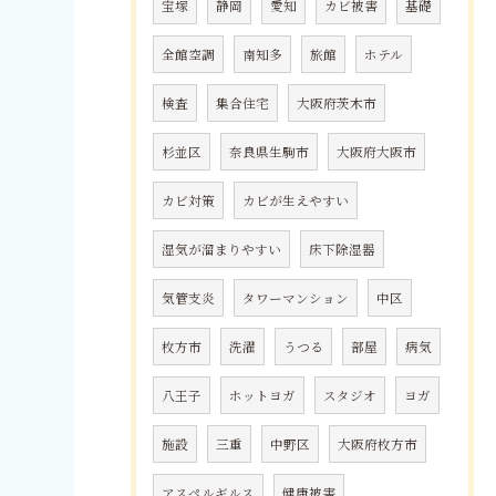
宝塚
静岡
愛知
カビ被害
基礎
全館空調
南知多
旅館
ホテル
検査
集合住宅
大阪府茨木市
杉並区
奈良県生駒市
大阪府大阪市
カビ対策
カビが生えやすい
湿気が溜まりやすい
床下除湿器
気管支炎
タワーマンション
中区
枚方市
洗濯
うつる
部屋
病気
八王子
ホットヨガ
スタジオ
ヨガ
施設
三重
中野区
大阪府枚方市
アスペルギルス
健康被害