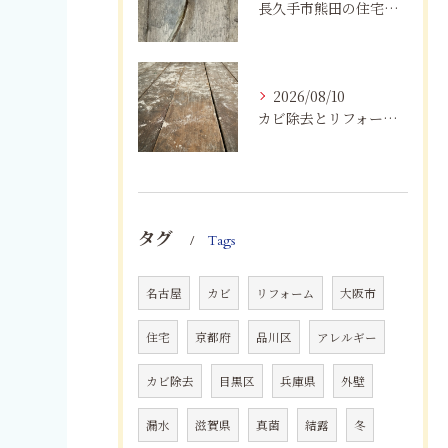
長久手市熊田の住宅にカビが発生するのはなぜ？湿気・結露対策と業者選び
2026/08/10
カビ除去とリフォームを一括施工！費用削減と確実な根治
タグ
Tags
名古屋
カビ
リフォーム
大阪市
住宅
京都府
品川区
アレルギー
カビ除去
目黒区
兵庫県
外壁
漏水
滋賀県
真菌
結露
冬