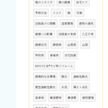
喉のイガイガ
喉の健康
自宅ケア
予防方法
リスク
喉
対策
淡路島カビ問題
湿度管理
建物の通気
健康への影響
淡路島の気候
八王子市
健康住宅
静岡市
山梨県
山梨
甲府市
青梅市
住宅改善
MIST工法®カビ取リフォーム
健康的な住環境
肺炎
過敏性肺炎
夏型過敏性肺炎
水没
保土ヶ谷区
宮津市
横須賀市
横須賀
建物管理