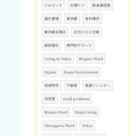
クロゼット
衣類ケア
飲食店経営
衛生管理
東京都
食材保存
東京都目黒区
住宅のカビ対策
清潔衛生
専門的サポート
Living in Tokyo
Meguro Ward
Expats
Home Environment
投資物件
不動産
真菌アレルギー
空気質
mold problems
Minato Ward
Expat Living
Shinagawa Ward
Tokyo