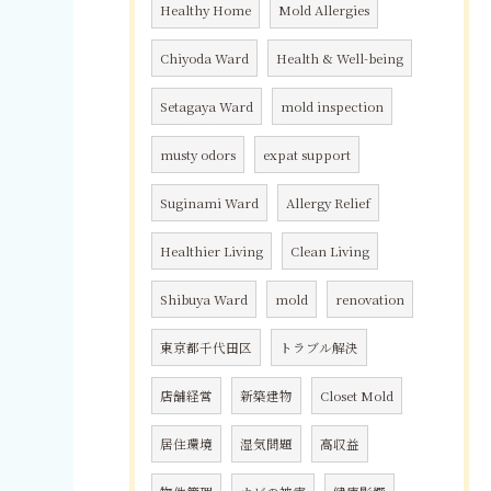
Healthy Home
Mold Allergies
Chiyoda Ward
Health & Well-being
Setagaya Ward
mold inspection
musty odors
expat support
Suginami Ward
Allergy Relief
Healthier Living
Clean Living
Shibuya Ward
mold
renovation
東京都千代田区
トラブル解決
店舗経営
新築建物
Closet Mold
居住環境
湿気問題
高収益