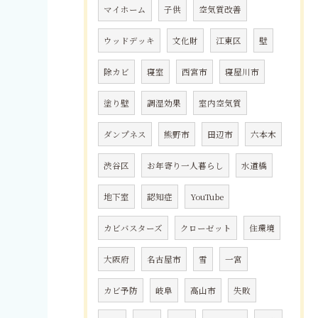
マイホーム
子供
空気質改善
ウッドデッキ
文化財
江東区
壁
除カビ
寝室
西宮市
寝屋川市
塗り壁
調湿効果
室内空気質
ダンプネス
熊野市
田辺市
六本木
渋谷区
お年寄り一人暮らし
水道橋
地下室
認知症
YouTube
カビバスターズ
クローゼット
住環境
大阪府
名古屋市
雪
一宮
カビ予防
岐阜
高山市
失敗