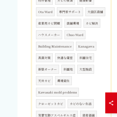
物件管理
カビの被害
健康影響
Ota Ward
専門家サポート
大田区店舗
産業用カビ問題
店舗環境
カビ解決
ハウスメーカー
Chuo Ward
Building Maintenance
Kanagawa
真菌対策
快適な寝室
斜面住宅
新築オーナー
斜面地
大型施設
天井カビ
環境衛生
Kawasaki mold problems
クローゼットカビ
カビのない生活
気管支肺アスペルギルス症
資産価値