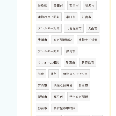
岐阜県
豊田市
西尾市
稲沢市
建物のカビ問題
半田市
江南市
アレルギー対策
北名古屋市
犬山市
清須市
カビ問題解決
建物カビ対策
アレルギー問題
津島市
リフォーム相談
愛西市
新築住宅
湿度
通気
建物メンテナンス
常滑市
快適な住環境
岩倉市
新城市
高浜市
建物カビ問題
弥富市
名古屋市中村区