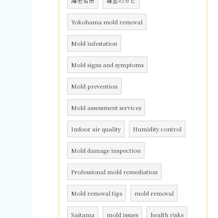
海老名市
寝室のカビ
Yokohama mold removal
Mold infestation
Mold signs and symptoms
Mold prevention
Mold assessment services
Indoor air quality
Humidity control
Mold damage inspection
Professional mold remediation
Mold removal tips
mold removal
Saitama
mold issues
health risks