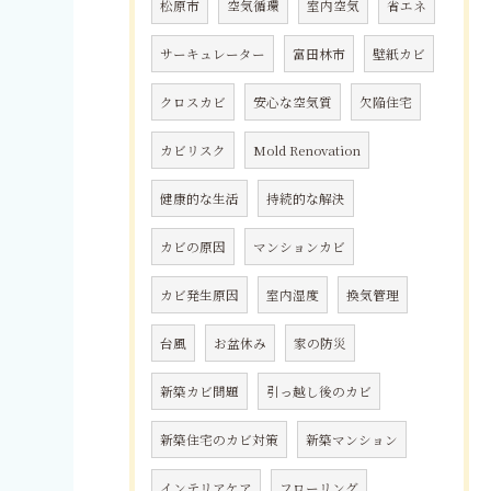
松原市
空気循環
室内空気
省エネ
サーキュレーター
富田林市
壁紙カビ
クロスカビ
安心な空気質
欠陥住宅
カビリスク
Mold Renovation
健康的な生活
持続的な解決
カビの原因
マンションカビ
カビ発生原因
室内湿度
換気管理
台風
お盆休み
家の防災
新築カビ問題
引っ越し後のカビ
新築住宅のカビ対策
新築マンション
インテリアケア
フローリング