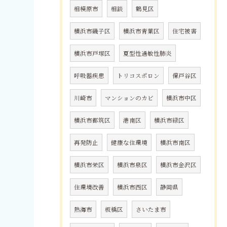
相模原市
相談
鶴見区
横浜市磯子区
横浜市青葉区
住宅被害
横浜市戸塚区
夏型性過敏性肺炎
呼吸器疾患
トリコスポロン
保戸谷区
川崎市
マンションのカビ
横浜市中区
横浜市都筑区
港南区
横浜市緑区
再発防止
健康な住環境
横浜市南区
横浜市栄区
横浜市泉区
横浜市金沢区
住環境改善
横浜市西区
静岡県
熱海市
板橋区
さいたま市