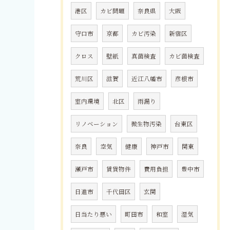
港区
カビ問題
奈良県
大阪
守口市
京都
カビ汚染
新宿区
クロス
壁紙
真菌検査
カビ菌検査
荒川区
滋賀
近江八幡市
彦根市
室内環境
北区
雨漏り
リノベーション
微生物汚染
台東区
奈良
空気
健康
神戸市
関東
瀬戸市
賃貸物件
費用負担
豊中市
日進市
千代田区
玄関
日当たり悪い
町田市
和室
湿気