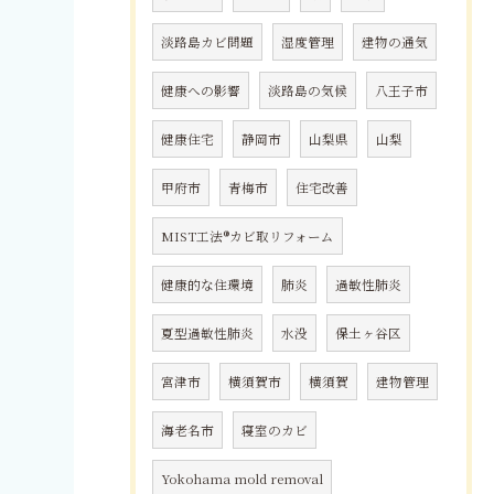
淡路島カビ問題
湿度管理
建物の通気
健康への影響
淡路島の気候
八王子市
健康住宅
静岡市
山梨県
山梨
甲府市
青梅市
住宅改善
MIST工法®カビ取リフォーム
健康的な住環境
肺炎
過敏性肺炎
夏型過敏性肺炎
水没
保土ヶ谷区
宮津市
横須賀市
横須賀
建物管理
海老名市
寝室のカビ
Yokohama mold removal