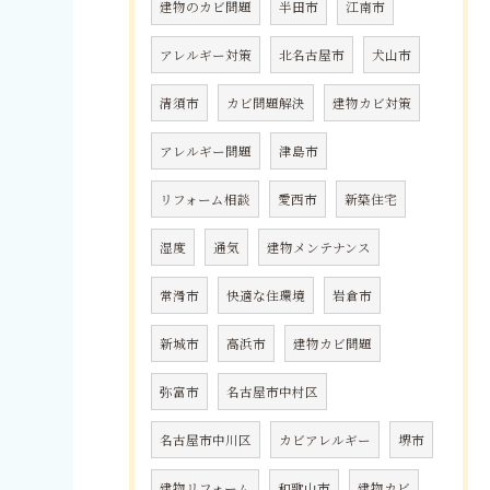
建物のカビ問題
半田市
江南市
アレルギー対策
北名古屋市
犬山市
清須市
カビ問題解決
建物カビ対策
アレルギー問題
津島市
リフォーム相談
愛西市
新築住宅
湿度
通気
建物メンテナンス
常滑市
快適な住環境
岩倉市
新城市
高浜市
建物カビ問題
弥富市
名古屋市中村区
名古屋市中川区
カビアレルギー
堺市
建物リフォーム
和歌山市
建物カビ