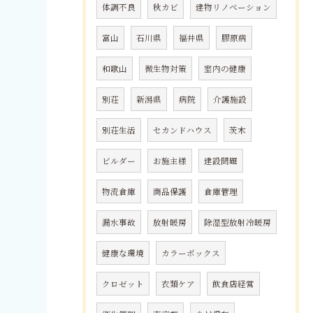
体調不良
秋カビ
建物リノベーション
富山
石川県
福井県
膠原病
和歌山
微生物対策
室内の健康
別荘
新潟県
病院
介護施設
別荘生活
セカンドハウス
茨木
ビルダー
お施主様
建設問題
物流倉庫
商品保護
倉庫管理
漏水事故
放射暖房
除湿型放射冷暖房
健康な環境
カラーボックス
クロゼット
衣類ケア
飲食店経営