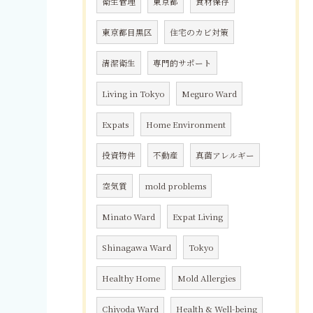
衛生管理
東京都
食材保存
東京都目黒区
住宅のカビ対策
清潔衛生
専門的サポート
Living in Tokyo
Meguro Ward
Expats
Home Environment
投資物件
不動産
真菌アレルギー
空気質
mold problems
Minato Ward
Expat Living
Shinagawa Ward
Tokyo
Healthy Home
Mold Allergies
Chiyoda Ward
Health & Well-being