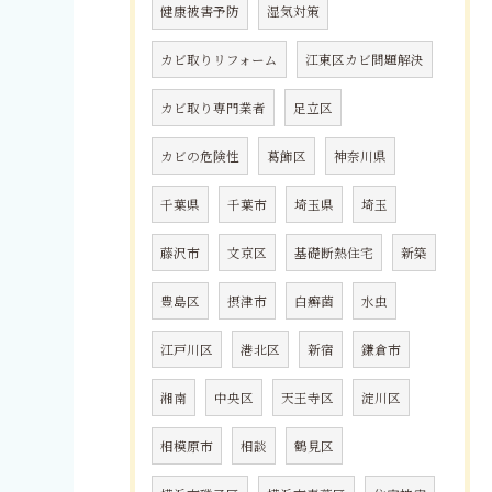
健康被害予防
湿気対策
カビ取りリフォーム
江東区カビ問題解決
カビ取り専門業者
足立区
カビの危険性
葛飾区
神奈川県
千葉県
千葉市
埼玉県
埼玉
藤沢市
文京区
基礎断熱住宅
新築
豊島区
摂津市
白癬菌
水虫
江戸川区
港北区
新宿
鎌倉市
湘南
中央区
天王寺区
淀川区
相模原市
相談
鶴見区