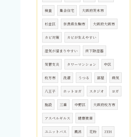
検査
集合住宅
大阪府茨木市
杉並区
奈良県生駒市
大阪府大阪市
カビ対策
カビが生えやすい
湿気が溜まりやすい
床下除湿器
気管支炎
タワーマンション
中区
枚方市
洗濯
うつる
部屋
病気
八王子
ホットヨガ
スタジオ
ヨガ
施設
三重
中野区
大阪府枚方市
アスペルギルス
健康被害
ユニットバス
風呂
花粉
ZEH