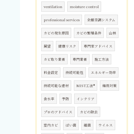
ventilation
moisture control
professional services
全館空調システム
カビの発生原因
カビの繁殖条件
山林
展望
健康リスク
専門家アドバイス
カビ取り業者
専門業者
施工方法
料金設定
持続可能性
エネルギー効率
持続可能な建材
MIST工法®
梅雨対策
含水率
予防
インテリア
プロのアドバイス
カビの除去
室内カビ
ばい菌
細菌
ウイルス