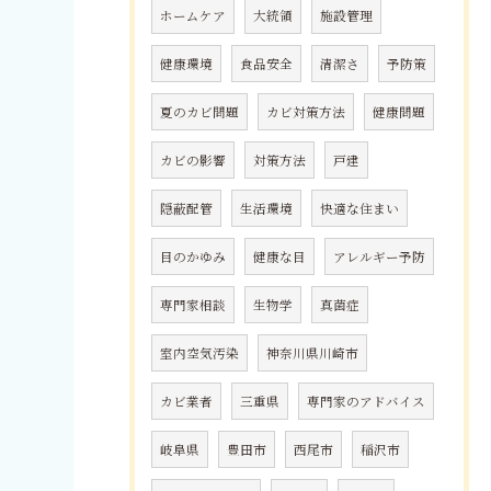
ホームケア
大統領
施設管理
健康環境
食品安全
清潔さ
予防策
夏のカビ問題
カビ対策方法
健康問題
カビの影響
対策方法
戸建
隠蔽配管
生活環境
快適な住まい
目のかゆみ
健康な目
アレルギー予防
専門家相談
生物学
真菌症
室内空気汚染
神奈川県川崎市
カビ業者
三重県
専門家のアドバイス
岐阜県
豊田市
西尾市
稲沢市