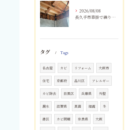
2026/08/08
長久手市草掛で繰り返すカビにお困りの方へ｜原因から解決策まで紹介
タグ
Tags
名古屋
カビ
リフォーム
大阪市
住宅
京都府
品川区
アレルギー
カビ除去
目黒区
兵庫県
外壁
漏水
滋賀県
真菌
結露
冬
港区
カビ問題
奈良県
大阪