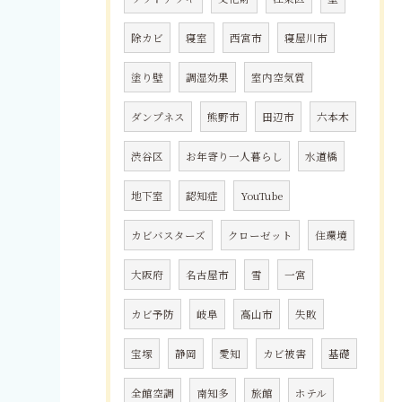
除カビ
寝室
西宮市
寝屋川市
塗り壁
調湿効果
室内空気質
ダンプネス
熊野市
田辺市
六本木
渋谷区
お年寄り一人暮らし
水道橋
地下室
認知症
YouTube
カビバスターズ
クローゼット
住環境
大阪府
名古屋市
雪
一宮
カビ予防
岐阜
高山市
失敗
宝塚
静岡
愛知
カビ被害
基礎
全館空調
南知多
旅館
ホテル