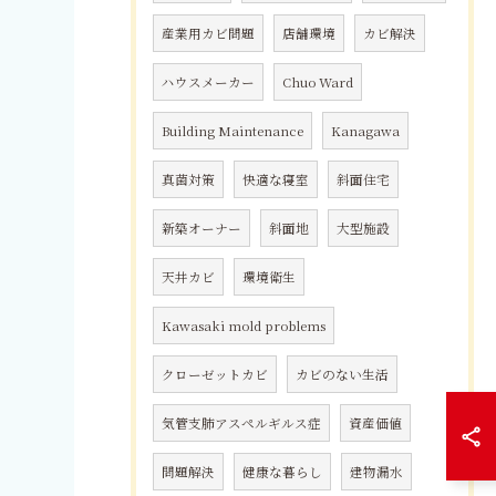
産業用カビ問題
店舗環境
カビ解決
ハウスメーカー
Chuo Ward
Building Maintenance
Kanagawa
真菌対策
快適な寝室
斜面住宅
新築オーナー
斜面地
大型施設
天井カビ
環境衛生
Kawasaki mold problems
クローゼットカビ
カビのない生活
気管支肺アスペルギルス症
資産価値
問題解決
健康な暮らし
建物漏水