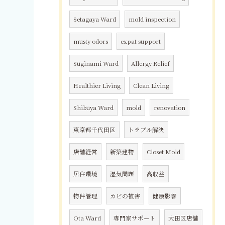
Setagaya Ward
mold inspection
musty odors
expat support
Suginami Ward
Allergy Relief
Healthier Living
Clean Living
Shibuya Ward
mold
renovation
東京都千代田区
トラブル解決
店舗経営
新築建物
Closet Mold
居住環境
湿気問題
高収益
物件管理
カビの被害
健康影響
Ota Ward
専門家サポート
大田区店舗