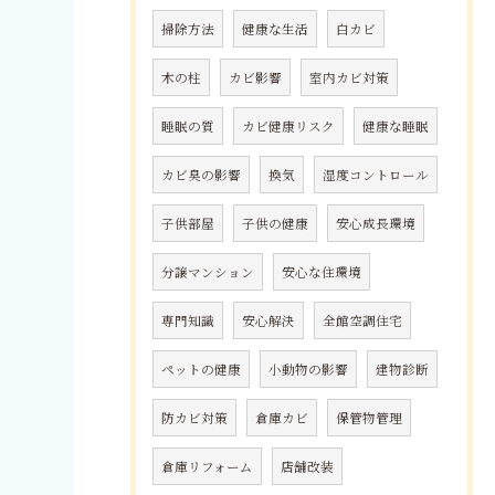
掃除方法
健康な生活
白カビ
木の柱
カビ影響
室内カビ対策
睡眠の質
カビ健康リスク
健康な睡眠
カビ臭の影響
換気
湿度コントロール
子供部屋
子供の健康
安心成長環境
分譲マンション
安心な住環境
専門知識
安心解決
全館空調住宅
ペットの健康
小動物の影響
建物診断
防カビ対策
倉庫カビ
保管物管理
倉庫リフォーム
店舗改装