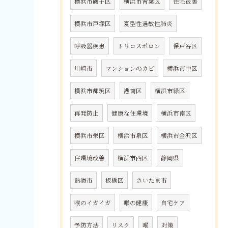
横浜市磯子区
横浜市青葉区
住宅被害
横浜市戸塚区
夏型性過敏性肺炎
呼吸器疾患
トリコスポロン
保戸谷区
川崎市
マンションのカビ
横浜市中区
横浜市都筑区
港南区
横浜市緑区
再発防止
健康な住環境
横浜市南区
横浜市栄区
横浜市泉区
横浜市金沢区
住環境改善
横浜市西区
静岡県
熱海市
板橋区
さいたま市
喉のイガイガ
喉の健康
自宅ケア
予防方法
リスク
喉
対策