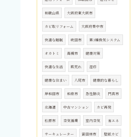
和歌山県
大阪府東大阪市
カビ取リフォーム
大阪府豊中市
快適な睡眠
吹田市
第3種換気システム
オカトミ
高槻市
健康対策
快適な生活
肌荒れ
湿疹
健康な住まい
八尾市
健康的な暮らし
岸和田市
和泉市
急性肺炎
門真市
北海道
中古マンション
カビ再発
松原市
空気循環
室内空気
省エネ
サーキュレーター
富田林市
壁紙カビ