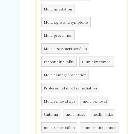
Mold infestation
Mold signs and symptoms
Mold prevention
Mold assessment services
Indoor air quality
Humidity control
Mold damage inspection
Professional mold remediation
Mold removal tips
mold removal
Saitama
mold issues
health risks
mold remediation
home maintenance