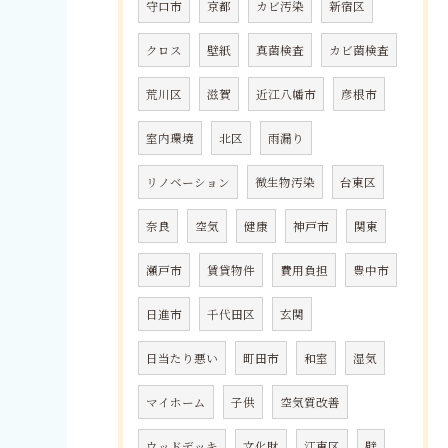
守口市
京都
カビ汚染
新宿区
クロス
壁紙
真菌検査
カビ菌検査
荒川区
滋賀
近江八幡市
彦根市
室内環境
北区
雨漏り
リノベーション
微生物汚染
台東区
奈良
空気
健康
神戸市
関東
瀬戸市
賃貸物件
費用負担
豊中市
日進市
千代田区
玄関
日当たり悪い
町田市
和室
湿気
マイホーム
子供
空気質改善
ウッドデッキ
文化財
江東区
壁