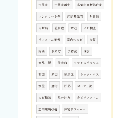
古民家
古民家再生
高気密高断熱住宅
コンクリート壁
床断熱住宅
外断熱
内断熱
花粉症
木造
カビ検査
リフォーム業者
室内のカビ
衣類
除菌
取り方
予防法
住居
食品工場
飲食店
クラドスポリウム
布団
原因
練馬区
シックハウス
家屋
建物
断熱
MIST工法
カビ種類
見分け方
カビリフォーム
室内環境改善
住宅リフォーム