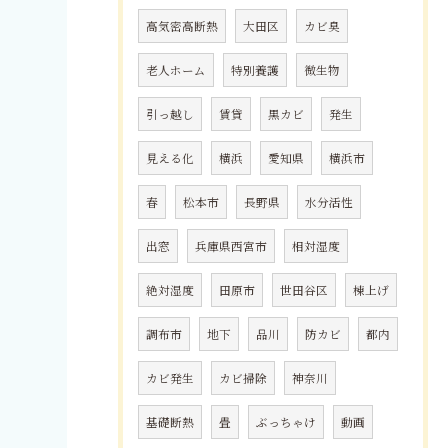
高気密高断熱
大田区
カビ臭
老人ホーム
特別養護
微生物
引っ越し
賃貸
黒カビ
発生
見える化
横浜
愛知県
横浜市
春
松本市
長野県
水分活性
出窓
兵庫県西宮市
相対湿度
絶対湿度
田原市
世田谷区
棟上げ
調布市
地下
品川
防カビ
都内
カビ発生
カビ掃除
神奈川
基礎断熱
畳
ぶっちゃけ
動画