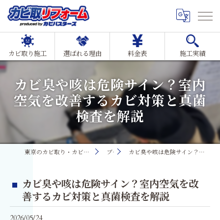
カビ取り施工
選ばれる理由
料金表
施工実績
カビ臭や咳は危険サイン？室内
空気を改善するカビ対策と真菌
検査を解説
東京のカビ取り・カビ対策ならMIST工法®カビ取リフォーム
ブログ
カビ臭や咳は危険サイン？室内空気を改善するカビ対策と真菌検査を解説
カビ臭や咳は危険サイン？室内空気を改
善するカビ対策と真菌検査を解説
2026/05/24