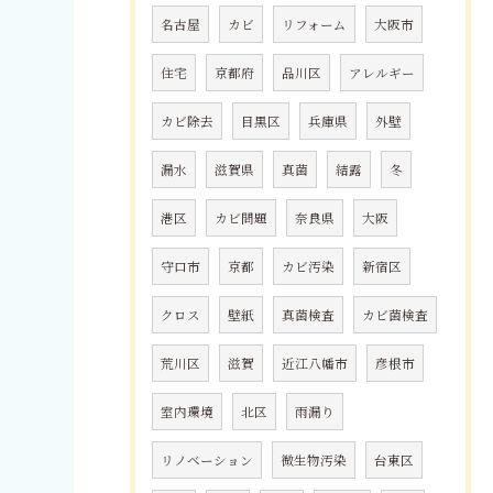
名古屋
カビ
リフォーム
大阪市
住宅
京都府
品川区
アレルギー
カビ除去
目黒区
兵庫県
外壁
漏水
滋賀県
真菌
結露
冬
港区
カビ問題
奈良県
大阪
守口市
京都
カビ汚染
新宿区
クロス
壁紙
真菌検査
カビ菌検査
荒川区
滋賀
近江八幡市
彦根市
室内環境
北区
雨漏り
リノベーション
微生物汚染
台東区