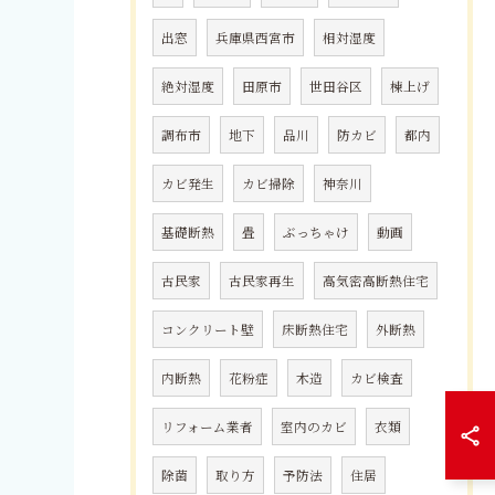
出窓
兵庫県西宮市
相対湿度
絶対湿度
田原市
世田谷区
棟上げ
調布市
地下
品川
防カビ
都内
カビ発生
カビ掃除
神奈川
基礎断熱
畳
ぶっちゃけ
動画
古民家
古民家再生
高気密高断熱住宅
コンクリート壁
床断熱住宅
外断熱
内断熱
花粉症
木造
カビ検査
リフォーム業者
室内のカビ
衣類
除菌
取り方
予防法
住居