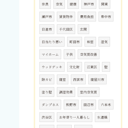
奈良
空気
健康
神戸市
関東
瀬戸市
賃貸物件
費用負担
豊中市
日進市
千代田区
玄関
日当たり悪い
町田市
和室
湿気
マイホーム
子供
空気質改善
ウッドデッキ
文化財
江東区
壁
除カビ
寝室
西宮市
寝屋川市
塗り壁
調湿効果
室内空気質
ダンプネス
熊野市
田辺市
六本木
渋谷区
お年寄り一人暮らし
水道橋