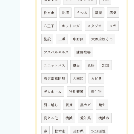
枚方市
洗濯
うつる
部屋
病気
八王子
ホットヨガ
スタジオ
ヨガ
施設
三重
中野区
大阪府枚方市
アスペルギルス
健康被害
ユニットバス
風呂
花粉
ZEH
高気密高断熱
大田区
カビ臭
老人ホーム
特別養護
微生物
引っ越し
賃貸
黒カビ
発生
見える化
横浜
愛知県
横浜市
春
松本市
長野県
水分活性