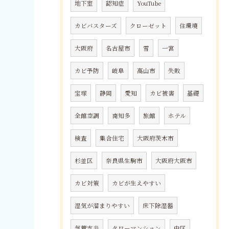
地下室
認知症
YouTube
カビバスターズ
クローゼット
住環境
大阪府
名古屋市
雪
一宮
カビ予防
岐阜
高山市
失敗
宝塚
静岡
愛知
カビ被害
基礎
全館空調
南知多
旅館
ホテル
検査
集合住宅
大阪府茨木市
杉並区
奈良県生駒市
大阪府大阪市
カビ対策
カビが生えやすい
湿気が溜まりやすい
床下除湿器
気管支炎
タワーマンション
中区