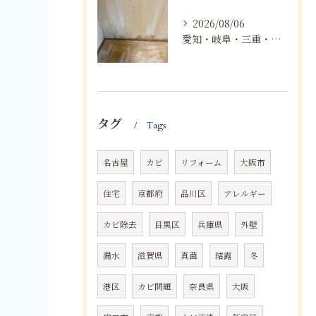
2026/08/06
愛知・岐阜・三重・静岡の公営住宅で発生するカビ対策｜原因・健康被害・効果的な予防方法を徹底解説
タグ
Tags
名古屋
カビ
リフォーム
大阪市
住宅
京都府
品川区
アレルギー
カビ除去
目黒区
兵庫県
外壁
漏水
滋賀県
真菌
結露
冬
港区
カビ問題
奈良県
大阪