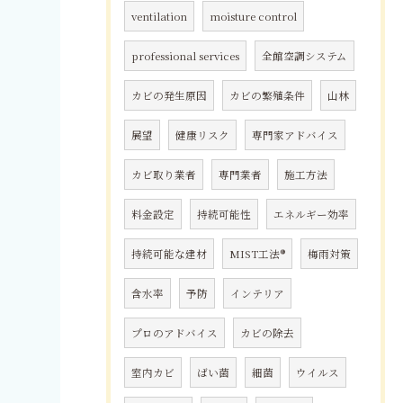
ventilation
moisture control
professional services
全館空調システム
カビの発生原因
カビの繁殖条件
山林
展望
健康リスク
専門家アドバイス
カビ取り業者
専門業者
施工方法
料金設定
持続可能性
エネルギー効率
持続可能な建材
MIST工法®
梅雨対策
含水率
予防
インテリア
プロのアドバイス
カビの除去
室内カビ
ばい菌
細菌
ウイルス