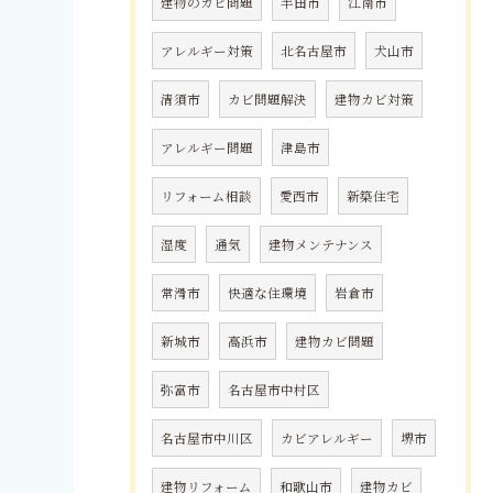
建物のカビ問題
半田市
江南市
アレルギー対策
北名古屋市
犬山市
清須市
カビ問題解決
建物カビ対策
アレルギー問題
津島市
リフォーム相談
愛西市
新築住宅
湿度
通気
建物メンテナンス
常滑市
快適な住環境
岩倉市
新城市
高浜市
建物カビ問題
弥富市
名古屋市中村区
名古屋市中川区
カビアレルギー
堺市
建物リフォーム
和歌山市
建物カビ