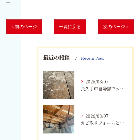
--
< 前のページ
一覧に戻る
次のページ >
最近の投稿
Recent Posts
2026/08/07
長久手市喜婦嶽でカビに悩んだら｜住宅の湿気対策とプロによる解決方法
2026/08/07
カビ取リフォームと専門業者を比較！根本解決を選ぶポイント