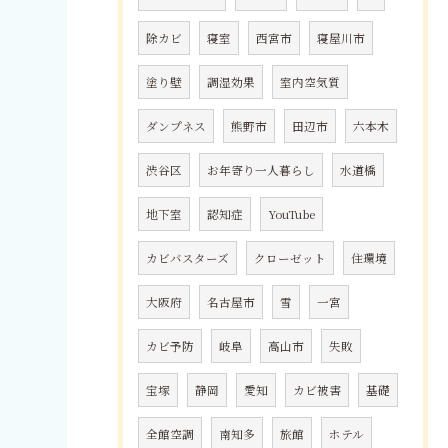
除カビ
寝室
西宮市
寝屋川市
塗り壁
調湿効果
室内空気質
ダンプネス
熊野市
田辺市
六本木
渋谷区
お年寄り一人暮らし
水道橋
地下室
認知症
YouTube
カビバスターズ
クローゼット
住環境
大阪府
名古屋市
雪
一宮
カビ予防
岐阜
高山市
失敗
宝塚
静岡
愛知
カビ被害
基礎
全館空調
南知多
旅館
ホテル