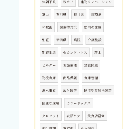
体調不良
秋カビ
建物リノベーション
富山
石川県
福井県
膠原病
和歌山
微生物対策
室内の健康
別荘
新潟県
病院
介護施設
別荘生活
セカンドハウス
茨木
ビルダー
お施主様
建設問題
物流倉庫
商品保護
倉庫管理
漏水事故
放射暖房
除湿型放射冷暖房
健康な環境
カラーボックス
クロゼット
衣類ケア
飲食店経営
衛生管理
東京都
食材保存