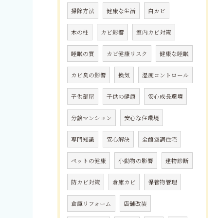
掃除方法
健康な生活
白カビ
木の柱
カビ影響
室内カビ対策
睡眠の質
カビ健康リスク
健康な睡眠
カビ臭の影響
換気
湿度コントロール
子供部屋
子供の健康
安心成長環境
分譲マンション
安心な住環境
専門知識
安心解決
全館空調住宅
ペットの健康
小動物の影響
建物診断
防カビ対策
倉庫カビ
保管物管理
倉庫リフォーム
店舗改装