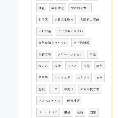
検査
集合住宅
大阪府茨木市
杉並区
奈良県生駒市
大阪府大阪市
カビ対策
カビが生えやすい
湿気が溜まりやすい
床下除湿器
気管支炎
タワーマンション
中区
枚方市
洗濯
うつる
部屋
病気
八王子
ホットヨガ
スタジオ
ヨガ
施設
三重
中野区
大阪府枚方市
アスペルギルス
健康被害
ユニットバス
風呂
花粉
ZEH