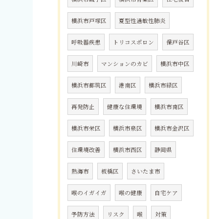
横浜市戸塚区
夏型性過敏性肺炎
呼吸器疾患
トリコスポロン
保戸谷区
川崎市
マンションのカビ
横浜市中区
横浜市都筑区
港南区
横浜市緑区
再発防止
健康な住環境
横浜市南区
横浜市栄区
横浜市泉区
横浜市金沢区
住環境改善
横浜市西区
静岡県
熱海市
板橋区
さいたま市
喉のイガイガ
喉の健康
自宅ケア
予防方法
リスク
喉
対策