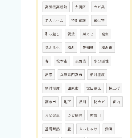
高気密高断熱
大田区
カビ臭
老人ホーム
特別養護
微生物
引っ越し
賃貸
黒カビ
発生
見える化
横浜
愛知県
横浜市
春
松本市
長野県
水分活性
出窓
兵庫県西宮市
相対湿度
絶対湿度
田原市
世田谷区
棟上げ
調布市
地下
品川
防カビ
都内
カビ発生
カビ掃除
神奈川
基礎断熱
畳
ぶっちゃけ
動画