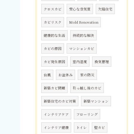
クロスカビ
安心な空気質
欠陥住宅
カビリスク
Mold Renovation
健康的な生活
持続的な解決
カビの原因
マンションカビ
カビ発生原因
室内湿度
換気管理
台風
お盆休み
家の防災
新築カビ問題
引っ越し後のカビ
新築住宅のカビ対策
新築マンション
インテリアケア
フローリング
インテリア健康
トイレ
壁カビ