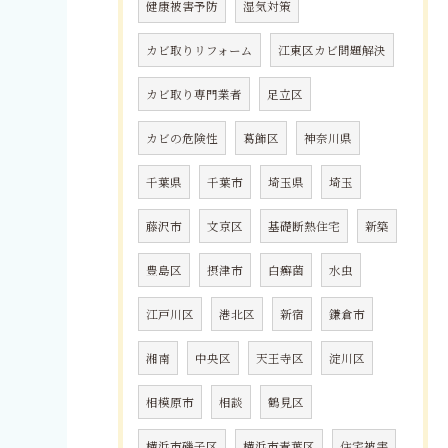
健康被害予防
湿気対策
カビ取りリフォーム
江東区カビ問題解決
カビ取り専門業者
足立区
カビの危険性
葛飾区
神奈川県
千葉県
千葉市
埼玉県
埼玉
藤沢市
文京区
基礎断熱住宅
新築
豊島区
摂津市
白癬菌
水虫
江戸川区
港北区
新宿
鎌倉市
湘南
中央区
天王寺区
淀川区
相模原市
相談
鶴見区
横浜市磯子区
横浜市青葉区
住宅被害