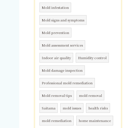
Mold infestation
Mold signs and symptoms
Mold prevention
Mold assessment services
Indoor air quality
Humidity control
Mold damage inspection
Professional mold remediation
Mold removal tips
mold removal
Saitama
mold issues
health risks
mold remediation
home maintenance