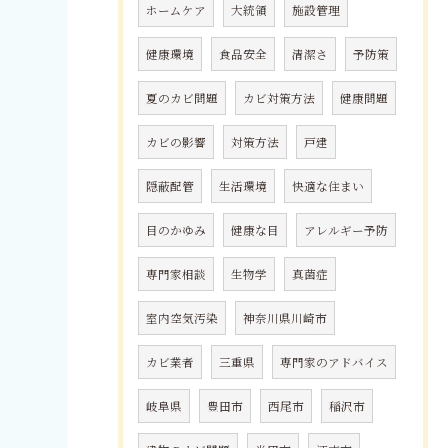
ホームケア
大統領
施設管理
健康環境
食品安全
清潔さ
予防策
夏のカビ問題
カビ対策方法
健康問題
カビの影響
対策方法
戸建
隠蔽配管
生活環境
快適な住まい
目のかゆみ
健康な目
アレルギー予防
専門家相談
生物学
真菌症
室内空気汚染
神奈川県川崎市
カビ業者
三重県
専門家のアドバイス
岐阜県
豊田市
西尾市
稲沢市