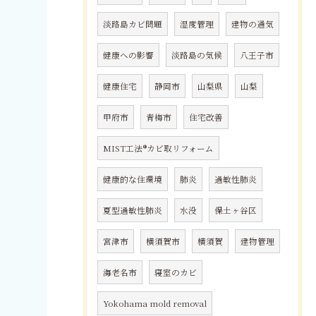
淡路島カビ問題
湿度管理
建物の通気
健康への影響
淡路島の気候
八王子市
健康住宅
静岡市
山梨県
山梨
甲府市
青梅市
住宅改善
MIST工法®カビ取リフォーム
健康的な住環境
肺炎
過敏性肺炎
夏型過敏性肺炎
水没
保土ヶ谷区
宮津市
横須賀市
横須賀
建物管理
海老名市
寝室のカビ
Yokohama mold removal