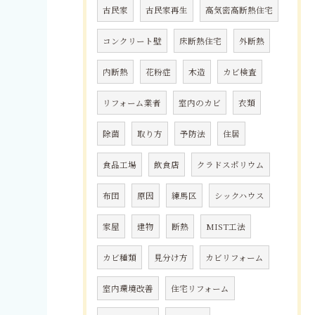
古民家
古民家再生
高気密高断熱住宅
コンクリート壁
床断熱住宅
外断熱
内断熱
花粉症
木造
カビ検査
リフォーム業者
室内のカビ
衣類
除菌
取り方
予防法
住居
食品工場
飲食店
クラドスポリウム
布団
原因
練馬区
シックハウス
家屋
建物
断熱
MIST工法
カビ種類
見分け方
カビリフォーム
室内環境改善
住宅リフォーム