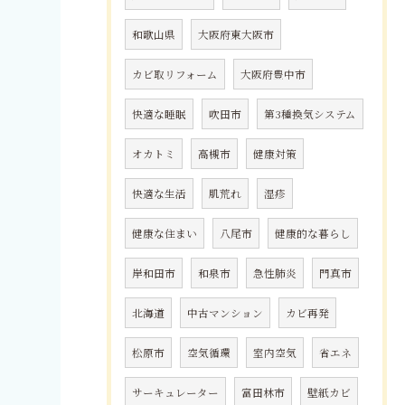
和歌山県
大阪府東大阪市
カビ取リフォーム
大阪府豊中市
快適な睡眠
吹田市
第3種換気システム
オカトミ
高槻市
健康対策
快適な生活
肌荒れ
湿疹
健康な住まい
八尾市
健康的な暮らし
岸和田市
和泉市
急性肺炎
門真市
北海道
中古マンション
カビ再発
松原市
空気循環
室内空気
省エネ
サーキュレーター
富田林市
壁紙カビ