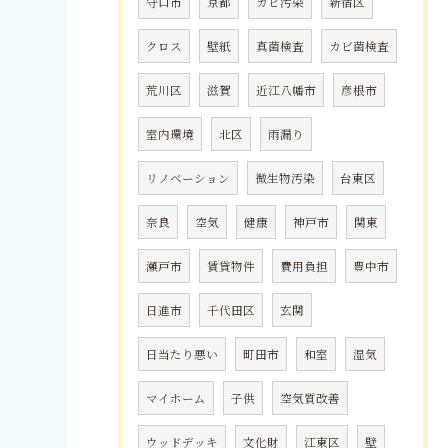
守口市
京都
カビ汚染
新宿区
クロス
壁紙
真菌検査
カビ菌検査
荒川区
滋賀
近江八幡市
彦根市
室内環境
北区
雨漏り
リノベーション
微生物汚染
台東区
奈良
空気
健康
神戸市
関東
瀬戸市
賃貸物件
費用負担
豊中市
日進市
千代田区
玄関
日当たり悪い
町田市
和室
湿気
マイホーム
子供
空気質改善
ウッドデッキ
文化財
江東区
壁