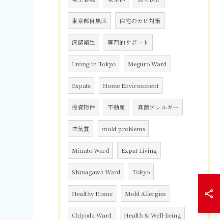
東京都目黒区
住宅のカビ対策
清潔衛生
専門的サポート
Living in Tokyo
Meguro Ward
Expats
Home Environment
投資物件
不動産
真菌アレルギー
空気質
mold problems
Minato Ward
Expat Living
Shinagawa Ward
Tokyo
Healthy Home
Mold Allergies
Chiyoda Ward
Health & Well-being