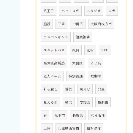
八王子
ホットヨガ
スタジオ
ヨガ
施設
三重
中野区
大阪府枚方市
アスペルギルス
健康被害
ユニットバス
風呂
花粉
ZEH
高気密高断熱
大田区
カビ臭
老人ホーム
特別養護
微生物
引っ越し
賃貸
黒カビ
発生
見える化
横浜
愛知県
横浜市
春
松本市
長野県
水分活性
出窓
兵庫県西宮市
相対湿度