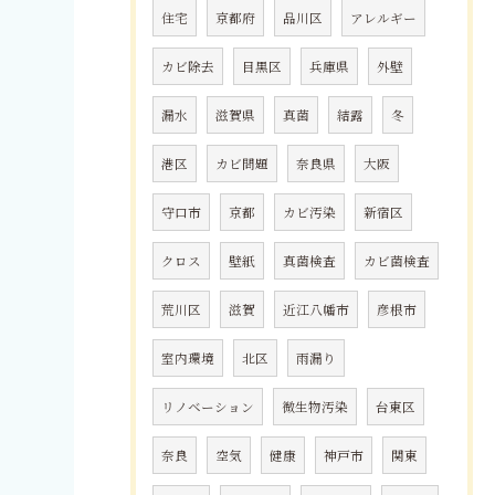
住宅
京都府
品川区
アレルギー
カビ除去
目黒区
兵庫県
外壁
漏水
滋賀県
真菌
結露
冬
港区
カビ問題
奈良県
大阪
守口市
京都
カビ汚染
新宿区
クロス
壁紙
真菌検査
カビ菌検査
荒川区
滋賀
近江八幡市
彦根市
室内環境
北区
雨漏り
リノベーション
微生物汚染
台東区
奈良
空気
健康
神戸市
関東