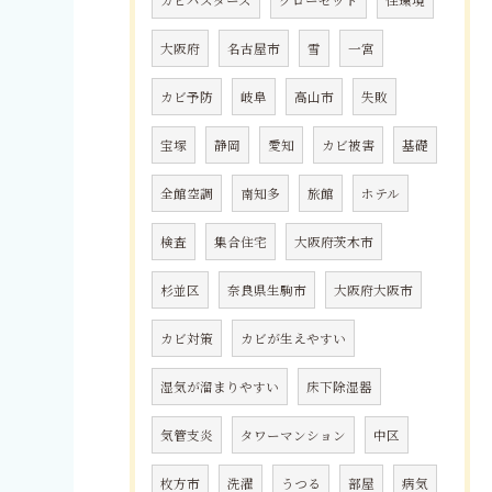
大阪府
名古屋市
雪
一宮
カビ予防
岐阜
高山市
失敗
宝塚
静岡
愛知
カビ被害
基礎
全館空調
南知多
旅館
ホテル
検査
集合住宅
大阪府茨木市
杉並区
奈良県生駒市
大阪府大阪市
カビ対策
カビが生えやすい
湿気が溜まりやすい
床下除湿器
気管支炎
タワーマンション
中区
枚方市
洗濯
うつる
部屋
病気