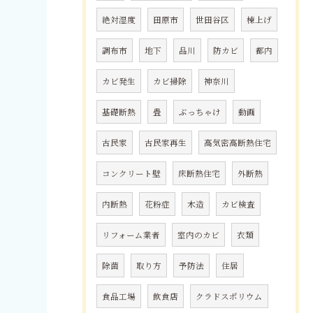
絶対湿度
田原市
世田谷区
棟上げ
調布市
地下
品川
防カビ
都内
カビ発生
カビ掃除
神奈川
基礎断熱
畳
ぶっちゃけ
動画
古民家
古民家再生
高気密高断熱住宅
コンクリート壁
床断熱住宅
外断熱
内断熱
花粉症
木造
カビ検査
リフォーム業者
室内のカビ
衣類
除菌
取り方
予防法
住居
食品工場
飲食店
クラドスポリウム