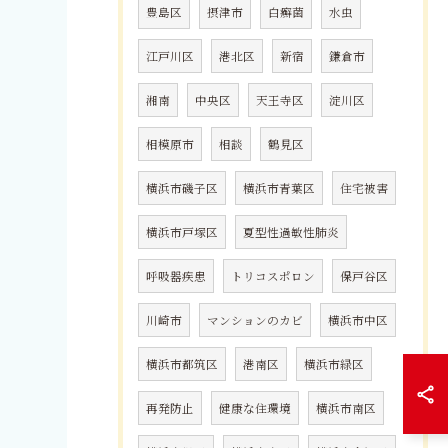
豊島区
摂津市
白癬菌
水虫
江戸川区
港北区
新宿
鎌倉市
湘南
中央区
天王寺区
淀川区
相模原市
相談
鶴見区
横浜市磯子区
横浜市青葉区
住宅被害
横浜市戸塚区
夏型性過敏性肺炎
呼吸器疾患
トリコスポロン
保戸谷区
川崎市
マンションのカビ
横浜市中区
横浜市都筑区
港南区
横浜市緑区
再発防止
健康な住環境
横浜市南区