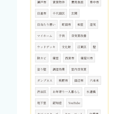
瀬戸市
賃貸物件
費用負担
豊中市
日進市
千代田区
玄関
日当たり悪い
町田市
和室
湿気
マイホーム
子供
空気質改善
ウッドデッキ
文化財
江東区
壁
除カビ
寝室
西宮市
寝屋川市
塗り壁
調湿効果
室内空気質
ダンプネス
熊野市
田辺市
六本木
渋谷区
お年寄り一人暮らし
水道橋
地下室
認知症
YouTube
カビバスターズ
クローゼット
住環境