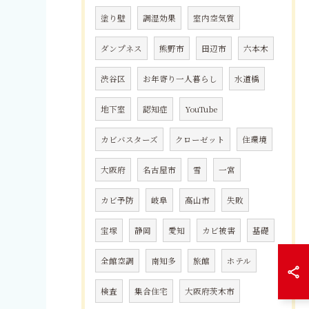
塗り壁
調湿効果
室内空気質
ダンプネス
熊野市
田辺市
六本木
渋谷区
お年寄り一人暮らし
水道橋
地下室
認知症
YouTube
カビバスターズ
クローゼット
住環境
大阪府
名古屋市
雪
一宮
カビ予防
岐阜
高山市
失敗
宝塚
静岡
愛知
カビ被害
基礎
全館空調
南知多
旅館
ホテル
検査
集合住宅
大阪府茨木市