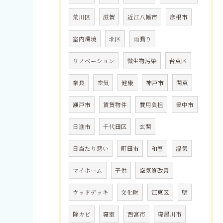
荒川区
滋賀
近江八幡市
彦根市
室内環境
北区
雨漏り
リノベーション
微生物汚染
台東区
奈良
空気
健康
神戸市
関東
瀬戸市
賃貸物件
費用負担
豊中市
日進市
千代田区
玄関
日当たり悪い
町田市
和室
湿気
マイホーム
子供
空気質改善
ウッドデッキ
文化財
江東区
壁
除カビ
寝室
西宮市
寝屋川市