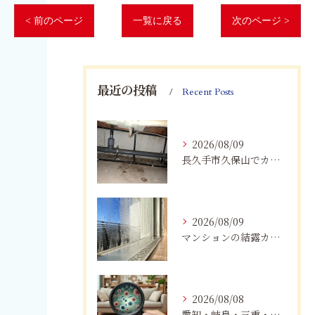
< 前のページ
一覧に戻る
次のページ >
最近の投稿
Recent Posts
2026/08/09
長久手市久保山でカビにお困りの方へ｜原因・対策・業者へ相談する目安を解説
2026/08/09
マンションの結露カビを根絶！断熱改修と防カビリフォーム
2026/08/08
愛知・岐阜・三重・静岡で真菌（カビ）による健康被害にお悩みの方へ｜室内環境改善とMIST工法®による専門対策