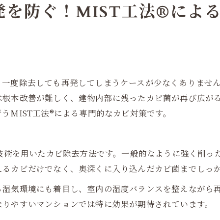
を防ぐ！MIST工法®によ
、一度除去しても再発してしまうケースが少なくありませ
は根本改善が難しく、建物内部に残ったカビ菌が再び広が
うMIST工法®による専門的なカビ対策です。
自技術を用いたカビ除去方法です。一般的なように強く削っ
えるカビだけでなく、奥深くに入り込んだカビ菌までしっ
る湿気環境にも着目し、室内の湿度バランスを整えながら
なりやすいマンションでは特に効果が期待されています。