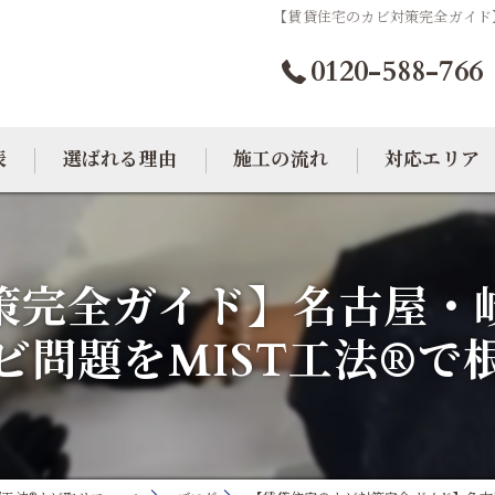
【賃貸住宅のカビ対策完全ガイド
0120-588-766
表
選ばれる理由
施工の流れ
対応エリア
カビトラブル相談室
大阪のカビ取り
策完全ガイド】名古屋・
東京のカビ取り
ビ問題をMIST工法®で
愛知のカビ取り