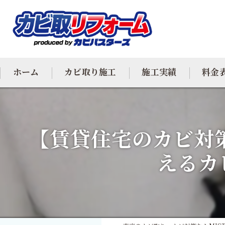
ホーム
カビ取り施工
施工実績
料金
カビ専門
【賃貸住宅のカビ対
カビ除去
えるカ
防カビ