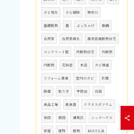
カビ発生
カビ掃除
神奈川
基礎断熱
畳
ぶっちゃけ
動画
古民家
古民家再生
高気密高断熱住宅
コンクリート壁
床断熱住宅
外断熱
内断熱
花粉症
木造
カビ検査
リフォーム業者
室内のカビ
衣類
除菌
取り方
予防法
住居
食品工場
飲食店
クラドスポリウム
布団
原因
練馬区
シックハウス
家屋
建物
断熱
MIST工法