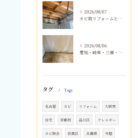
2026/08/07
カビ取リフォームと専門業者を比較！根本解決を選ぶポイント
2026/08/06
愛知・岐阜・三重・静岡の公営住宅で発生するカビ対策｜原因・健康被害・効果的な予防方法を徹底解説
タグ
Tags
名古屋
カビ
リフォーム
大阪市
住宅
京都府
品川区
アレルギー
カビ除去
目黒区
兵庫県
外壁