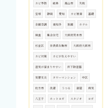
カビ予防
岐阜
高山市
失敗
宝塚
静岡
愛知
カビ被害
基礎
全館空調
南知多
旅館
ホテル
検査
集合住宅
大阪府茨木市
杉並区
奈良県生駒市
大阪府大阪市
カビ対策
カビが生えやすい
湿気が溜まりやすい
床下除湿器
気管支炎
タワーマンション
中区
枚方市
洗濯
うつる
部屋
病気
八王子
ホットヨガ
スタジオ
ヨガ