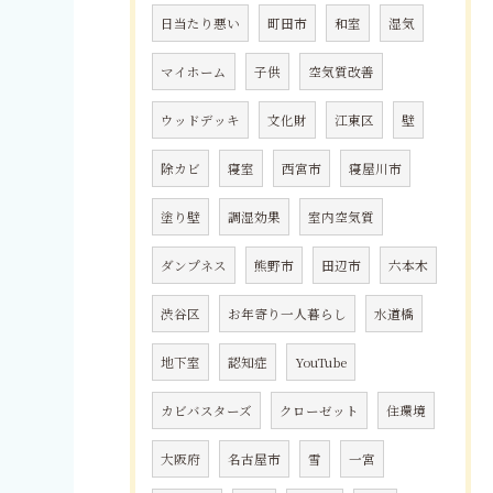
日当たり悪い
町田市
和室
湿気
マイホーム
子供
空気質改善
ウッドデッキ
文化財
江東区
壁
除カビ
寝室
西宮市
寝屋川市
塗り壁
調湿効果
室内空気質
ダンプネス
熊野市
田辺市
六本木
渋谷区
お年寄り一人暮らし
水道橋
地下室
認知症
YouTube
カビバスターズ
クローゼット
住環境
大阪府
名古屋市
雪
一宮