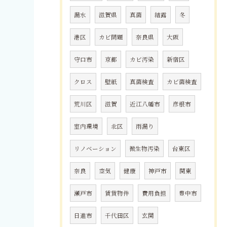
漏水
滋賀県
真菌
結露
冬
港区
カビ問題
奈良県
大阪
守口市
京都
カビ汚染
新宿区
クロス
壁紙
真菌検査
カビ菌検査
荒川区
滋賀
近江八幡市
彦根市
室内環境
北区
雨漏り
リノベーション
微生物汚染
台東区
奈良
空気
健康
神戸市
関東
瀬戸市
賃貸物件
費用負担
豊中市
日進市
千代田区
玄関