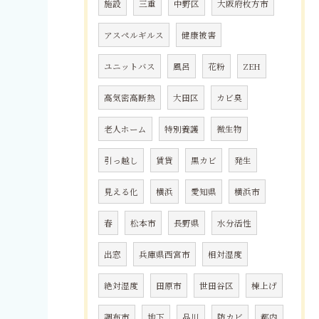
施設
三重
中野区
大阪府枚方市
アスペルギルス
健康被害
ユニットバス
風呂
花粉
ZEH
高気密高断熱
大田区
カビ臭
老人ホーム
特別養護
微生物
引っ越し
賃貸
黒カビ
発生
見える化
横浜
愛知県
横浜市
春
松本市
長野県
水分活性
出窓
兵庫県西宮市
相対湿度
絶対湿度
田原市
世田谷区
棟上げ
調布市
地下
品川
防カビ
都内