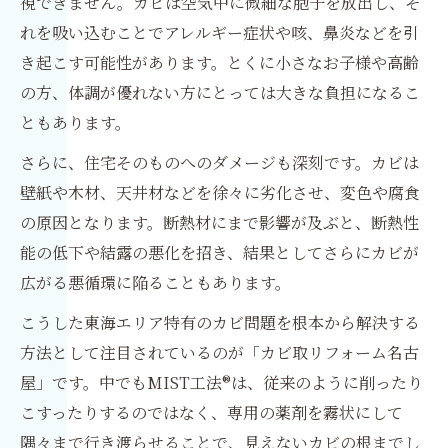
視できません。カビは空気中に微細な胞子を放出し、そ
れを吸い込むことでアレルギー症状や咳、鼻炎などを引
き起こす可能性があります。とくに小さなお子様や高齢
の方、体調が優れない方にとっては大きな負担になるこ
ともあります。
さらに、住宅そのものへのダメージも深刻です。カビは
壁紙や木材、天井材などを徐々に劣化させ、変色や腐食
の原因となります。断熱材にまで影響が及ぶと、断熱性
能の低下や結露の悪化を招き、結果としてさらにカビが
広がる悪循環に陥ることもあります。
こうした東海エリア特有のカビ問題を根本から解決する
方法として注目されているのが「カビ取リフォーム名古
屋」です。中でもMIST工法®は、従来のように削ったり
こすったりするのではなく、専用の薬剤を霧状にして
隅々まで行き渡らせることで、見えないカビの根までし